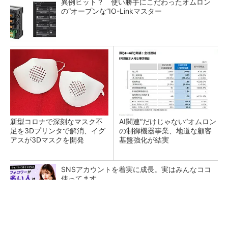
異例ヒット？ 使い勝手にこだわったオムロン
の“オープンな”IO-Linkマスター
新型コロナで深刻なマスク不
AI関連“だけじゃない”オムロン
足を3Dプリンタで解消、イグ
の制御機器事業、地道な顧客
アスが3Dマスクを開発
基盤強化が結実
SNSアカウントを着実に成長。実はみんなココ
使ってます。
PR(Dreaw合同会社)
【レベル14】生成AIを味方に、3D CADを使い