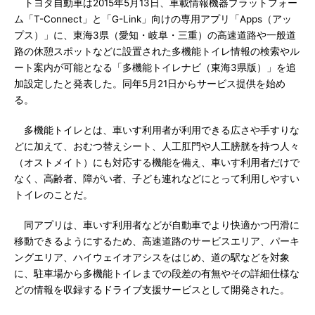
トヨタ自動車は2015年5月13日、車載情報機器プラットフォー
ム「T-Connect」と「G-Link」向けの専用アプリ「Apps（アッ
プス）」に、東海3県（愛知・岐阜・三重）の高速道路や一般道
路の休憩スポットなどに設置された多機能トイレ情報の検索やル
ート案内が可能となる「多機能トイレナビ（東海3県版）」を追
加設定したと発表した。同年5月21日からサービス提供を始め
る。
多機能トイレとは、車いす利用者が利用できる広さや手すりな
どに加えて、おむつ替えシート、人工肛門や人工膀胱を持つ人々
（オストメイト）にも対応する機能を備え、車いす利用者だけで
なく、高齢者、障がい者、子ども連れなどにとって利用しやすい
トイレのことだ。
同アプリは、車いす利用者などが自動車でより快適かつ円滑に
移動できるようにするため、高速道路のサービスエリア、パーキ
ングエリア、ハイウェイオアシスをはじめ、道の駅などを対象
に、駐車場から多機能トイレまでの段差の有無やその詳細仕様な
どの情報を収録するドライブ支援サービスとして開発された。