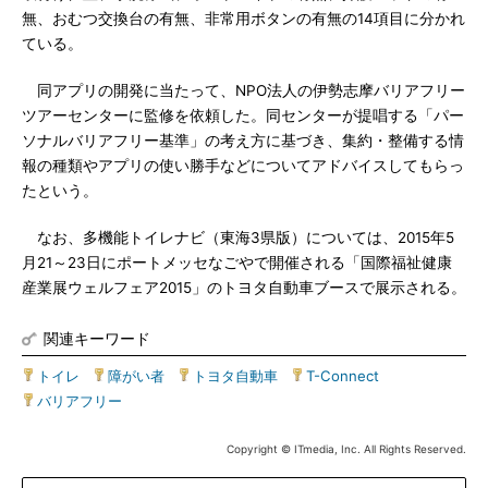
無、おむつ交換台の有無、非常用ボタンの有無の14項目に分かれ
ている。
同アプリの開発に当たって、NPO法人の伊勢志摩バリアフリー
ツアーセンターに監修を依頼した。同センターが提唱する「パー
ソナルバリアフリー基準」の考え方に基づき、集約・整備する情
報の種類やアプリの使い勝手などについてアドバイスしてもらっ
たという。
なお、多機能トイレナビ（東海3県版）については、2015年5
月21～23日にポートメッセなごやで開催される「国際福祉健康
産業展ウェルフェア2015」のトヨタ自動車ブースで展示される。
関連キーワード
トイレ
|
障がい者
|
トヨタ自動車
|
T-Connect
|
バリアフリー
Copyright © ITmedia, Inc. All Rights Reserved.