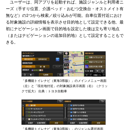
ユーザーは、同アプリを起動すれば、施設ジャンルと利用者ニ
ーズ（手すり位置、介護ベッド・おむつ交換台・オストメイト有
無など）の2つから検索／絞り込みが可能。自車位置付近におけ
る対象施設の詳細情報を表示させ目的地として設定できる他、最
初にナビゲーション画面で目的地を設定した後は立ち寄り地点
（またはナビゲーションの追加目的地）として設定することもで
きる。
「多機能トイレナビ（東海3県版）」のメインメニュー画面
（左）と「現在地付近」の対象施設表示画面（右）（クリッ
クで拡大） 出典：トヨタ自動車
「多機能トイレナビ（東海3県版）」のジャンル選択画面