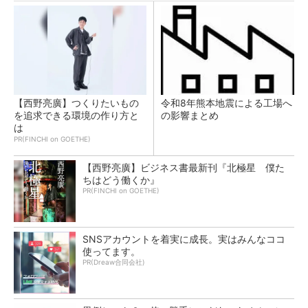
【西野亮廣】つくりたいもの
令和8年熊本地震による工場へ
を追求できる環境の作り方と
の影響まとめ
は
PR(FINCHI on GOETHE)
【西野亮廣】ビジネス書最新刊『北極星 僕た
ちはどう働くか』
PR(FINCHI on GOETHE)
SNSアカウントを着実に成長。実はみんなココ
使ってます。
PR(Dreaw合同会社)