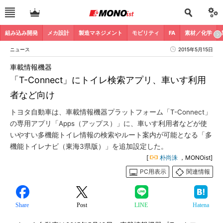
組み込み開発
メカ設計
製造マネジメント
モビリティ
FA
素材／化学
ニュース
2015年5月15日
車載情報機器
「T-Connect」にトイレ検索アプリ、車いす利用
者など向け
トヨタ自動車は、車載情報機器プラットフォーム「T-Connect」
の専用アプリ「Apps（アップス）」に、車いす利用者などが使
いやすい多機能トイレ情報の検索やルート案内が可能となる「多
機能トイレナビ（東海3県版）」を追加設定した。
[
朴尚洙
，MONOist]
PC用表示
関連情報
Share
Post
LINE
Hatena