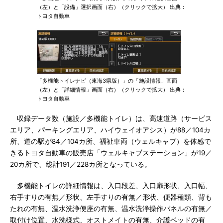
（左）と「設備」選択画面（右）（クリックで拡大） 出典：
トヨタ自動車
「多機能トイレナビ（東海3県版）」の「施設情報」画面
（左）と「詳細情報」画面（右）（クリックで拡大） 出典：
トヨタ自動車
収録データ数（施設／多機能トイレ）は、高速道路（サービス
エリア、パーキングエリア、ハイウェイオアシス）が88／104カ
所、道の駅が84／104カ所、福祉車両（ウェルキャブ）を体感で
きるトヨタ自動車の販売店「ウェルキャブステーション」が19／
20カ所で、総計191／228カ所となっている。
多機能トイレの詳細情報は、入口段差、入口扉形状、入口幅、
右手すりの有無／形状、左手すりの有無／形状、便器種類、背も
たれの有無、温水洗浄便座の有無、温水洗浄操作パネルの有無／
取付け位置、水洗様式、オストメイトの有無、介護ベッドの有