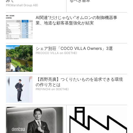
みて
るべき基本
PR(Marshall Group AB)
AI関連“だけじゃない”オムロンの制御機器事
業、地道な顧客基盤強化が結実
シェア別荘「COCO VILLA Owners」3選
PR(COCO VILLA on GOETHE)
【西野亮廣】つくりたいものを追求できる環境
の作り方とは
PR(FINCHI on GOETHE)