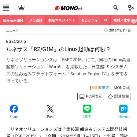
組み込み開発
メカ設計
製造マネジメント
モビリティ
FA
素材／化学
ニュース
2015年5月14日
ESEC2015
ルネサス「RZ/G1M」のLinux起動は何秒？
リネオソリューションズは「ESEC2015」にて、同社のLinux高速
起動ソリューション「Warp!!」を搭載した、日立超LSIシステム
ズの組み込みプラットフォーム「Solution Engine G1」をデモを
行っている。
[
渡邊宏
，MONOist]
PC用表示
関連情報
Share
Post
LINE
Hatena
リネオソリューションズは「第18回 組込みシステム開発技術
展（ESEC2015）」（会期：2014年5月13～15日）に出展。同社