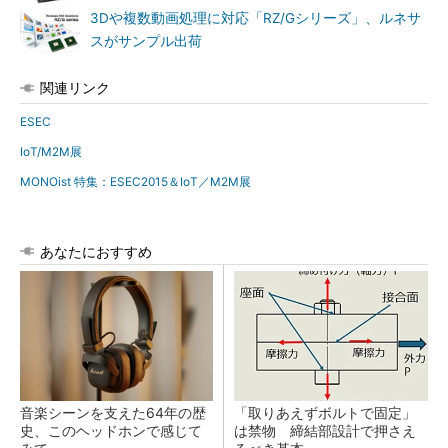
3Dや複数動画処理に対応「RZ/Gシリーズ」、ルネサ
スがサンプル出荷
関連リンク
ESEC
IoT/M2M展
MONOist 特集：ESEC2015＆IoT／M2M展
あなたにおすすめ
音楽シーンを支えた64年の歴
「取りあえずボルトで固定」
史、このヘッドホンで感じて
は禁物 締結部設計で押さえ