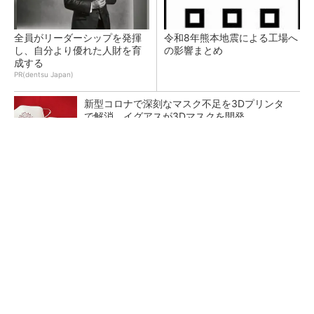
全員がリーダーシップを発揮
令和8年熊本地震による工場へ
し、自分より優れた人財を育
の影響まとめ
成する
PR(dentsu Japan)
新型コロナで深刻なマスク不足を3Dプリンタ
で解消、イグアスが3Dマスクを開発
【レベル14】生成AIを味方に、3D CADを使い
こなそう！
狭小な駐車場に、シャープがポールカメラ式製
品発表 市場シェア10％目指す