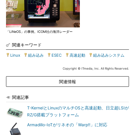
「LiNeOS」の事例。ICOM社の海洋レーダー
関連キーワード
Linux
|
組み込み
|
ESEC
|
高速起動
|
組み込みシステム
Copyright © ITmedia, Inc. All Rights Reserved.
関連情報
関連記事
T-KernelとLinuxのマルチOSと高速起動、日立超LSIが
RZ/G搭載プラットフォーム
Armadillo-IoTがリネオの「Warp!!」に対応