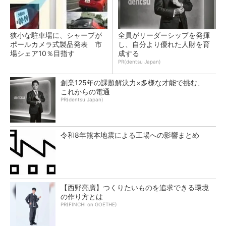
狭小な駐車場に、シャープが
全員がリーダーシップを発揮
ポールカメラ式製品発表 市
し、自分より優れた人財を育
場シェア10％目指す
成する
PR(dentsu Japan)
創業125年の課題解決力×多様な才能で挑む、
これからの電通
PR(dentsu Japan)
令和8年熊本地震による工場への影響まとめ
【西野亮廣】つくりたいものを追求できる環境
の作り方とは
PR(FINCHI on GOETHE)