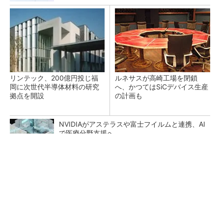
リンテック、200億円投じ福
ルネサスが高崎工場を閉鎖
岡に次世代半導体材料の研究
へ、かつてはSiCデバイス生産
拠点を開設
の計画も
NVIDIAがアステラスや富士フイルムと連携、AI
で医療分野支援へ
【西野亮廣】つくりたいものを追求できる環境
の作り方とは
PR(FINCHI on GOETHE)