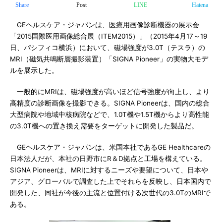
Share
Post
LINE
Hatena
GEヘルスケア・ジャパンは、医療用画像診断機器の展示会
「2015国際医用画像総合展（ITEM2015）」（2015年4月17～19
日、パシフィコ横浜）において、磁場強度が3.0T（テスラ）の
MRI（磁気共鳴断層撮影装置）「SIGNA Pioneer」の実物大モデ
ルを展示した。
一般的にMRIは、磁場強度が高いほど信号強度が向上し、より
高精度の診断画像を撮影できる。SIGNA Pioneerは、国内の総合
大型病院や地域中核病院などで、1.0T機や1.5T機からより高性能
の3.0T機への置き換え需要をターゲットに開発した製品だ。
GEヘルスケア・ジャパンは、米国本社であるGE Healthcareの
日本法人だが、本社の日野市にR＆D拠点と工場を構えている。
SIGNA Pioneerは、MRIに対するニーズや要望について、日本や
アジア、グローバルで調査した上でそれらを反映し、日本国内で
開発した、同社が今後の主流と位置付ける次世代の3.0TのMRIで
ある。