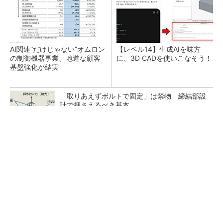
AI関連“だけじゃない”オムロン
【レベル14】生成AIを味方
の制御機器事業、地道な顧客
に、3D CADを使いこなそう！
基盤強化が結実
「取りあえずボルトで固定」は禁物 締結部設
計で押さえるべき基本
狭小な駐車場に、シャープがポールカメラ式製
品発表 市場シェア10％目指す
ルネサスが高崎工場を閉鎖へ、かつてはSiCデ
バイス生産の計画も