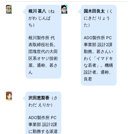
根川 甚八
（ね
国木田良太
（く
がわ じんぱ
にきだ りょう
ち）
た）
根川製作所 代
ADO製作所 PC
表取締役社長。
事業部 設計2課
団塊世代の大田
勤務。甚さんい
区系オヤジ技術
わく「イマドキ
屋。通称、甚さ
な若者」。機構
ん
設計者。通称、
良君
沢田恵梨香
（さ
わだ えりか）
ADO製作所 PC
事業部 設計2課
に勤務する派遣