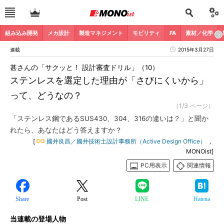
組み込み開発
メカ設計
製造マネジメント
モビリティ
FA
素材／化学
連載
2015年3月27日
甚さんの「サクッと！ 設計審査ドリル」（10）
ステンレスを選定した理由が「さびにくいから」
って、どうなの？
（1/3 ページ）
「ステンレス鋼であるSUS430、304、316の違いは？」と聞か
れたら、あなたはどう答えますか？
[
國井良昌／國井技術士設計事務所（Active Design Office）
，
MONOist]
PC用表示
関連情報
Share
Post
LINE
Hatena
当連載の登場人物