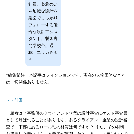
社員。良君のい
～加減な設計を
製図でしっかり
フォローする優
秀な設計アシス
タント。製図専
門学校卒。通
称、エリカちゃ
ん
*編集部注：本記事はフィクションです。実在の人物団体などと
は一切関係ありません。
＞＞前回
筆者は当事務所のクライアント企業の設計審査にゲスト審査員
として呼ばれることがあります。あるクライアント企業の設計審
査で「下部にあるロール軸の材質は何ですか？ また、その材料
を選択した理由は？」と筆者が質問したところ、「ステンレスで