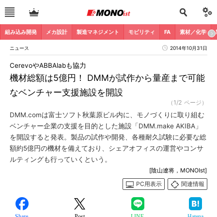
組み込み開発
メカ設計
製造マネジメント
モビリティ
FA
素材／化学
ニュース
2014年10月31日
CerevoやABBAlabも協力
機材総額は5億円！ DMMが試作から量産まで可能
なベンチャー支援施設を開設
（1/2 ページ）
DMM.comは富士ソフト秋葉原ビル内に、モノづくりに取り組む
ベンチャー企業の支援を目的とした施設「DMM.make AKIBA」
を開設すると発表。製品の試作や開発、各種耐久試験に必要な総
額約5億円の機材を備えており、シェアオフィスの運営やコンサ
ルティングも行っていくという。
[陰山遼将，MONOIst]
PC用表示
関連情報
Share
Post
LINE
Hatena