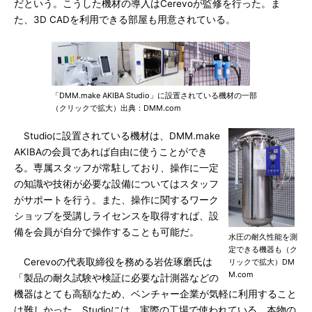
だという。こうした機材の導入はCerevoが監修を行った。ま
た、3D CADを利用できる部屋も用意されている。
「DMM.make AKIBA Studio」に設置されている機材の一部
（クリックで拡大）出典：DMM.com
Studioに設置されている機材は、DMM.make
AKIBAの会員であれば自由に使うことができ
る。専属スタッフが常駐しており、操作に一定
の知識や技術が必要な設備についてはスタッフ
がサポートを行う。また、操作に関するワーク
ショップを受講しライセンスを取得すれば、設
備を会員が自分で操作することも可能だ。
水圧の耐久性能を測
定できる機器も（ク
Cerevoの代表取締役を務める岩佐琢磨氏は
リックで拡大）DM
M.com
「製品の耐久試験や検証に必要な計測器などの
機器はとても高額なため、ベンチャー企業が気軽に利用すること
は難しかった。Studioには、実際の工場で使われている、本物の