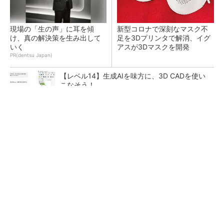
現場の「生の声」に耳を傾
新型コロナで深刻なマスク不
け、真の解決策を生み出して
足を3Dプリンタで解消、イグ
いく
アスが3Dマスクを開発
PR(dentsu Japan)
【レベル14】生成AIを味方に、3D CADを使い
こなそう！
令和8年熊本地震による工場への影響まとめ
狭小な駐車場に、シャープがポールカメラ式製
品発表 市場シェア10％目指す