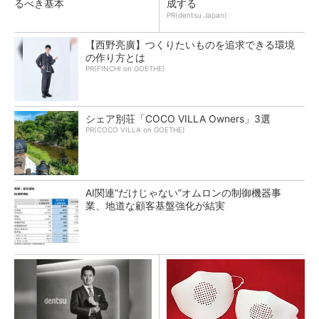
るべき基本
成する
PR(dentsu Japan)
【西野亮廣】つくりたいものを追求できる環境
の作り方とは
PR(FINCHI on GOETHE)
シェア別荘「COCO VILLA Owners」3選
PR(COCO VILLA on GOETHE)
AI関連“だけじゃない”オムロンの制御機器事
業、地道な顧客基盤強化が結実