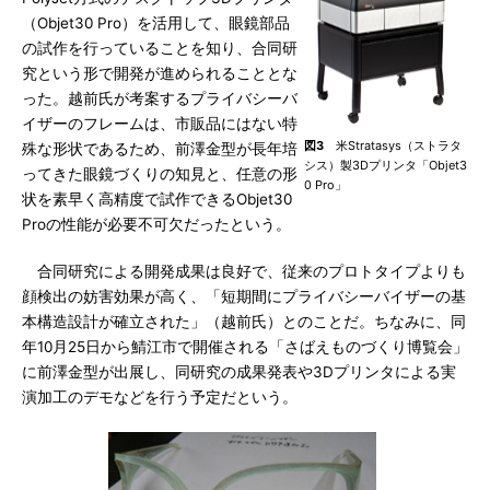
（Objet30 Pro）を活用して、眼鏡部品
の試作を行っていることを知り、合同研
究という形で開発が進められることとな
った。越前氏が考案するプライバシーバ
イザーのフレームは、市販品にはない特
図3
米Stratasys（ストラタ
殊な形状であるため、前澤金型が長年培
シス）製3Dプリンタ「Objet3
ってきた眼鏡づくりの知見と、任意の形
0 Pro」
状を素早く高精度で試作できるObjet30
Proの性能が必要不可欠だったという。
合同研究による開発成果は良好で、従来のプロトタイプよりも
顔検出の妨害効果が高く、「短期間にプライバシーバイザーの基
本構造設計が確立された」（越前氏）とのことだ。ちなみに、同
年10月25日から鯖江市で開催される「さばえものづくり博覧会」
に前澤金型が出展し、同研究の成果発表や3Dプリンタによる実
演加工のデモなどを行う予定だという。