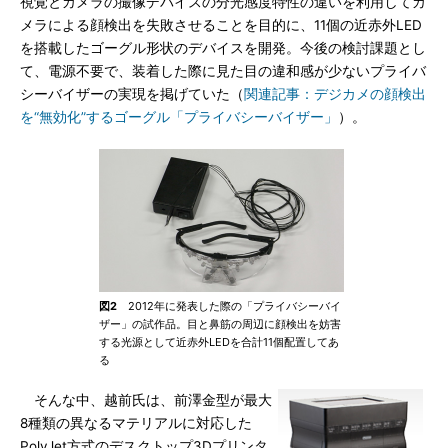
視覚とカメラの撮像デバイスの分光感度特性の違いを利用してカ
メラによる顔検出を失敗させることを目的に、11個の近赤外LED
を搭載したゴーグル形状のデバイスを開発。今後の検討課題とし
て、電源不要で、装着した際に見た目の違和感が少ないプライバ
シーバイザーの実現を掲げていた（
関連記事：デジカメの顔検出
を“無効化”するゴーグル「プライバシーバイザー」
）。
図2
2012年に発表した際の「プライバシーバイ
ザー」の試作品。目と鼻筋の周辺に顔検出を妨害
する光源として近赤外LEDを合計11個配置してあ
る
そんな中、越前氏は、前澤金型が最大
8種類の異なるマテリアルに対応した
PolyJet方式のデスクトップ3Dプリンタ