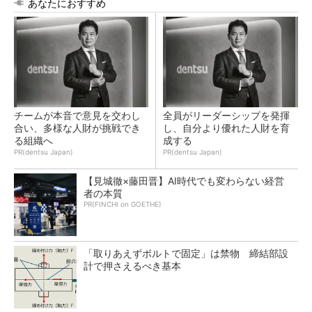
あなたにおすすめ
チームが本音で意見を交わし
全員がリーダーシップを発揮
合い、多様な人財が挑戦でき
し、自分より優れた人財を育
る組織へ
成する
PR(dentsu Japan)
PR(dentsu Japan)
【見城徹×藤田晋】AI時代でも変わらない経営
者の本質
PR(FINCHI on GOETHE)
「取りあえずボルトで固定」は禁物 締結部設
計で押さえるべき基本