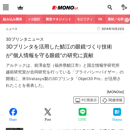
組み込み開発
メカ設計
製造マネジメント
モビリティ
FA
素材／化学
ニュース
2014年10月23日
3Dプリンタニュース
3Dプリンタを活用した鯖江の眼鏡づくり技術
が“個人情報を守る眼鏡”の研究に貢献
アルテックは、前澤金型（福井県鯖江市）と国立情報学研究所
越前研究室が合同研究を行っている「プライバシーバイザー」の
開発に、米Stratasys製の3Dプリンタ「Objet30 Pro」が活用さ
れたことを発表した。
[MONOist]
PC用表示
関連情報
Share
Post
LINE
Hatena