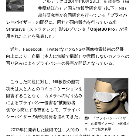
アルテックは2014年10月23日、前澤金型（福
井県鯖江市）と国立情報学研究所（以下、NII）
越前研究室が合同研究を行っている「
プライバ
シーバイザ
ー」の開発に、同社が国内販売を行っている米
Stratasys（ストラタシス）製3Dプリンタ「
Objet30 Pro
」が活
用されたことを発表した。
近年、Facebook、TwitterなどのSNSや画像検索技術の発展・
向上により、盗撮（本人に無断で撮影）や意図しないカメラへの
写り込みによるプライバシーの侵害が問題となっている。
こうした問題に対し、NII教授の越前
功氏は人と人とのコミュニケーションを
阻害することなく、カメラへの写り込み
によるプライバシー侵害を“被撮影者
側”から防止する技術として、プライバ
シーバイザーの研究開発を進めてきた。
図1
「プライバシーバイザ
ー」の装着イメージ ※画像ク
リックで拡大表示
2012年に発表した段階では、人間の