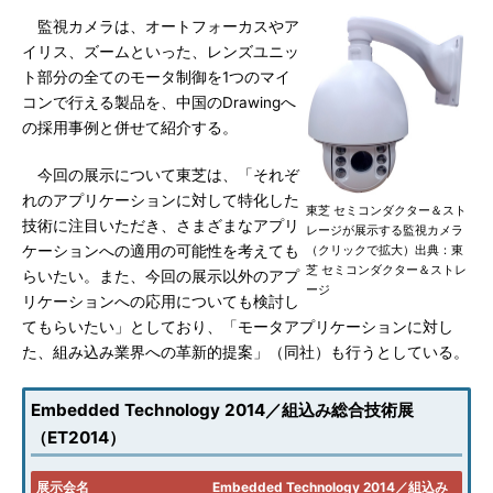
監視カメラは、オートフォーカスやア
イリス、ズームといった、レンズユニッ
ト部分の全てのモータ制御を1つのマイ
コンで行える製品を、中国のDrawingへ
の採用事例と併せて紹介する。
今回の展示について東芝は、「それぞ
れのアプリケーションに対して特化した
東芝 セミコンダクター＆スト
技術に注目いただき、さまざまなアプリ
レージが展示する監視カメラ
ケーションへの適用の可能性を考えても
（クリックで拡大）出典：東
芝 セミコンダクター＆ストレ
らいたい。また、今回の展示以外のアプ
ージ
リケーションへの応用についても検討し
てもらいたい」としており、「モータアプリケーションに対し
た、組み込み業界への革新的提案」（同社）も行うとしている。
Embedded Technology 2014／組込み総合技術展
（ET2014）
展示会名
Embedded Technology 2014／組込み