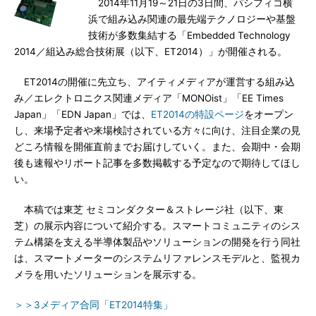
2014年11月19～21日の3日間、パシフィコ横
浜で組み込み関連の最先端テクノロジーや基盤
技術が多数集結する「Embedded Technology
2014／組込み総合技術展（以下、ET2014）」が開催される。
ET2014の開催に先立ち、アイティメディアが運営する組み込
み／エレクトロニクス関連メディア「MONOist」「EE Times
Japan」「EDN Japan」では、
ET2014の特設ページ
をオープン
し、来場予定者や来場検討されている方々に向け、注目企業の見
どころ情報を開催直前までお届けしていく。また、会期中・会期
後も速報やリポート記事を多数掲載する予定なので期待してほし
い。
本稿では東芝 セミコンダクター＆ストレージ社（以下、東
芝）の展示内容について紹介する。スマートコミュニティのシス
テム構築を支える半導体製品やソリューションの開発を行う同社
は、スマートメーターのシステムリファレンスモデルと、監視カ
メラを用いたソリューションを展示する。
＞＞3メディア合同「ET2014特集」