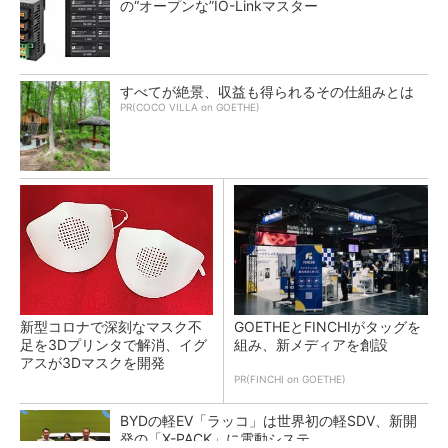
の“オープンな”IO-Linkマスター
すべてが絶景、収益も得られるその仕組みとは
PR(COCO VILLA on GOETHE)
新型コロナで深刻なマスク不
GOETHEとFINCHIがタッグを
足を3Dプリンタで解消、イグ
組み、新メディアを創設
アスが3Dマスクを開発
PR(FINCHI on GOETHE)
BYDの軽EV「ラッコ」は世界初の軽SDV、新開
発の「X-PACK」に電動システ...