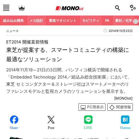
組み込み開発
メカ設計
製造マネジメント
モビリティ
FA
素材／化学
ニュース
2014年10月23日
ET2014 開催直前情報
東芝が提案する、スマートコミュニティの構築に
最適なソリューション
2014年11月19～21日の3日間、パシフィコ横浜で開催される
「Embedded Technology 2014／組込み総合技術展」において、
東芝 セミコンダクター＆ストレージ社はスマートメーターのリ
ファレンスモデルと監視カメラのソリューションを展示する。
[MONOist]
PC用表示
関連情報
Share
Post
LINE
Hatena