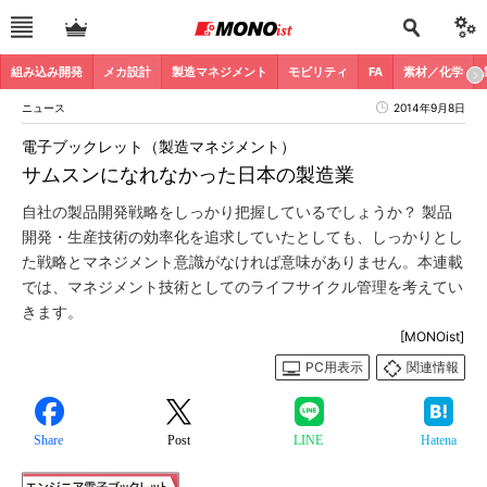
組み込み開発
メカ設計
製造マネジメント
モビリティ
FA
素材／化学
ニュース
2014年9月8日
電子ブックレット（製造マネジメント）
サムスンになれなかった日本の製造業
自社の製品開発戦略をしっかり把握しているでしょうか？ 製品
開発・生産技術の効率化を追求していたとしても、しっかりとし
た戦略とマネジメント意識がなければ意味がありません。本連載
では、マネジメント技術としてのライフサイクル管理を考えてい
きます。
[MONOist]
PC用表示
関連情報
Share
Post
LINE
Hatena