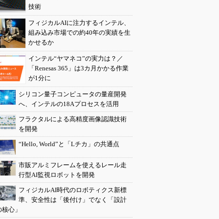
技術
フィジカルAIに注力するインテル、
組み込み市場での約40年の実績を生
かせるか
インテル“ヤマネコ”の実力は？／
「Renesas 365」は3カ月かかる作業
が1分に
シリコン量子コンピュータの量産開発
へ、インテルの18Aプロセスを活用
フラクタルによる高精度画像認識技術
を開発
“Hello, World”と「Lチカ」の共通点
市販アルミフレームを使えるレール走
行型AI監視ロボットを開発
フィジカルAI時代のロボティクス新標
準、安全性は「後付け」でなく「設計
の核心」