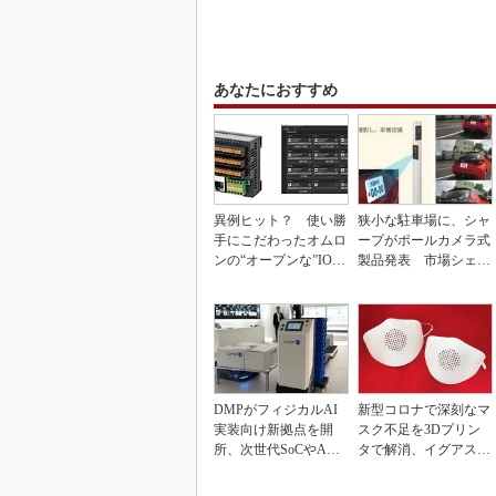
あなたにおすすめ
異例ヒット？ 使い勝
狭小な駐車場に、シャ
手にこだわったオムロ
ープがポールカメラ式
ンの“オープンな”IO-L
製品発表 市場シェア
inkマスター
10％目指す
DMPがフィジカルAI
新型コロナで深刻なマ
実装向け新拠点を開
スク不足を3Dプリン
所、次世代SoCやAM
タで解消、イグアスが
Rデモを披露
3Dマスクを開発