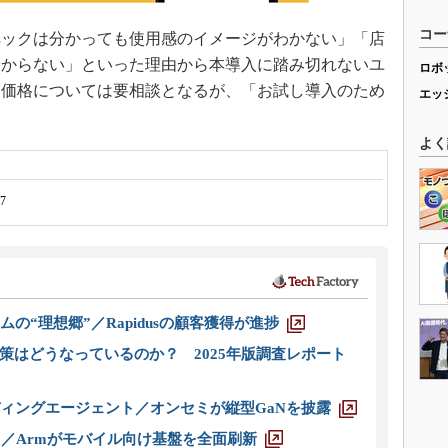
コー
ックは分かっても使用感のイメージがわかない」「店
分からない」といった理由から本導入に踏み切れないユ
ロボ
。価格については要相談となるが、「お試し導入のため
エッ
。
よく
 7
ムの“理想郷”／Rapidusの顧客獲得が進捗
策はどうなっているのか？ 2025年版調査レポート
ディングエージェント／オンセミが縦型GaNを披露
ス／Armがモバイル向け基盤を全面刷新