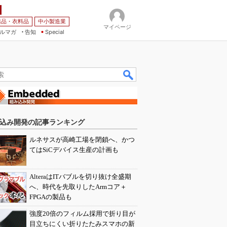
薬品・衣料品
中小製造業
マイページ
ルマガ
告知
Special
込み開発の記事ランキング
ルネサスが高崎工場を閉鎖へ、かつ
てはSiCデバイス生産の計画も
AlteraはITバブルを切り抜け全盛期
へ、時代を先取りしたArmコア＋
FPGAの製品も
強度20倍のフィルム採用で折り目が
目立ちにくい折りたたみスマホの新