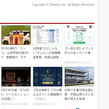
Copyright © ITmedia, Inc. All Rights Reserved.
BYDの軽EV「ラッ
AI関連“だけじゃな
【一括入手】オフィス
コ」は世界初の軽SD
い”オムロンの制御機
作りの全ノウハウ集
V、新開発の「X-PAC
器事業、地道な顧客基
K」に電動システ...
盤強化が結実
PR(株式会社アルファーテクノ)
FINCHI主催「IVS202
【完全無料】プロが教
日本で水素活用を阻む
6」トークセッション
えるオフィス構築案の
壁、中国は再エネと水
が話題に！
「イロハ」
素の導入を加速
PR(FINCHI on GOETHE)
PR(株式会社アルファーテクノ)