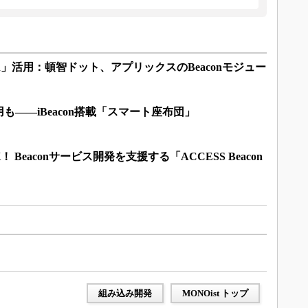
acon」活用：頓智ドット、アプリックスのBeaconモジュー
も――iBeacon搭載「スマート座布団」
K！ Beaconサービス開発を支援する「ACCESS Beacon
組み込み開発
MONOist トップ