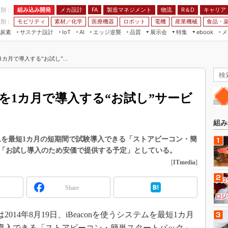
程別：
組み込み開発
メカ設計
製造マネジメント
物流
R＆D
キャリア
FA
業別：
モビリティ
素材／化学
医療機器
ロボット
電機
産業機械
食品・
炭素
サステナ設計
エッジ逆襲
品質
展示会
特集
メ
IoT
AI
ebook
伝承
組み込み開発
CEATEC
読者調査まとめ
編集後記
1カ月で導入する“お試し”...
JIMTOF
保全
メカ設計
つながるクルマ
組込み/エッジ コンピューティング
ス
 AI
製造マネジメント
5G
展＆IoT/5Gソリューション展
VR／AR
FA
onを1カ月で導入する“お試し”サービ
IIFES
モビリティ
フィールドサービス
国際ロボット展
素材／化学
FPGA
組み
ジャパンモビリティショー
組み込み画像技術
ステムを最短1カ月の短期間で試験導入できる「ストアビーコン・簡
TECHNO-FRONTIER
「お試し導入のため安価で提供する予定」としている。
組み込みモデリング
人テク展
[
ITmedia
]
Windows Embedded
スマート工場EXPO
車載ソフト開発
Share
EdgeTech+
ISO26262
日本ものづくりワールド
14年8月19日、iBeaconを使うシステムを最短1カ月
無償設計ツール
AUTOMOTIVE WORLD
導入できる「ストアビーコン・簡単スタートパック」