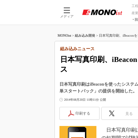
工
産
メディア
脱
つながる技術
AI×技術
MONOist
>
組み込み開発
>
日本写真印刷、iBeaconを
つながる工場
AI×設備
つながるサービ
Physical
組み込みニュース
日本写真印刷、iBeac
ス
日本写真印刷はiBeaconを使ったシ
単スタートパック」の提供を開始した。
2014年08月20日 11時11分 公開
印刷する
見る
日本写真印刷は20
の短期間で試験