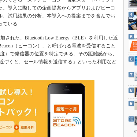
3Dプリンタ
産業オープンネット展
た。導入に際しての企画提案からアプリおよびビーコ
デジタルツインとCAE
ル、試用結果の分析、本導入への提案までを含んでお
S＆OP
っている。
インダストリー4.0
追加された、Bluetooth Low Energy（BLE）を利用した近
イノベーション
Beacon（ビーコン）」と呼ばれる電波を受信すること
製造業ビッグデータ
精度）で発信器の位置を特定できる。その距離感から、
メイドインジャパン
舗に近づくと、セール情報を送信する」といった利用など
植物工場
知財マネジメント
海外生産
グローバル設計・開発
制御セキュリティ
新型コロナへの対応