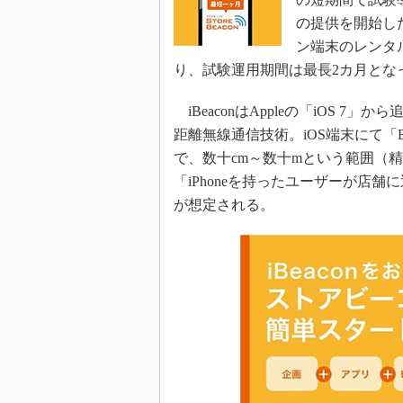
の提供を開始し
ン端末のレンタ
り、試験運用期間は最長2カ月とな
iBeaconはAppleの「iOS 7」から
距離無線通信技術。iOS端末にて「
で、数十cm～数十mという範囲（
「iPhoneを持ったユーザーが店
が想定される。