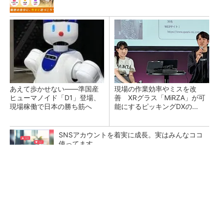
あえて歩かせない――準国産
現場の作業効率やミスを改
ヒューマノイド「D1」登場、
善 XRグラス「MiRZA」が可
現場稼働で日本の勝ち筋へ
能にするピッキングDXの...
SNSアカウントを着実に成長。実はみんなココ
使ってます。
PR(Dreaw合同会社)
幾何公差の基準「データム」を理解しよう