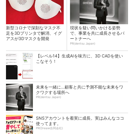
新型コロナで深刻なマスク不
現状を疑い問いかける姿勢
足を3Dプリンタで解消、イグ
で、事業を共に成長させるパ
アスが3Dマスクを開発
ートナーへ
PR(dentsu Japan)
【レベル14】生成AIを味方に、3D CADを使い
こなそう！
未来を一緒に…顧客と共に予測不能な未来をワ
クワクする場所へ
PR(dentsu Japan)
SNSアカウントを着実に成長。実はみんなココ
使ってます。
PR(Dreaw合同会社)