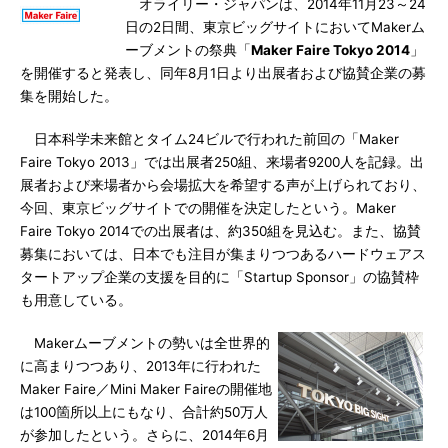
オライリー・ジャパンは、2014年11月23～24
日の2日間、東京ビッグサイトにおいてMakerム
ーブメントの祭典「
Maker Faire Tokyo 2014
」
を開催すると発表し、同年8月1日より出展者および協賛企業の募
集を開始した。
日本科学未来館とタイム24ビルで行われた前回の「Maker
Faire Tokyo 2013」では出展者250組、来場者9200人を記録。出
展者および来場者から会場拡大を希望する声が上げられており、
今回、東京ビッグサイトでの開催を決定したという。Maker
Faire Tokyo 2014での出展者は、約350組を見込む。また、協賛
募集においては、日本でも注目が集まりつつあるハードウェアス
タートアップ企業の支援を目的に「Startup Sponsor」の協賛枠
も用意している。
Makerムーブメントの勢いは全世界的
に高まりつつあり、2013年に行われた
Maker Faire／Mini Maker Faireの開催地
は100箇所以上にもなり、合計約50万人
が参加したという。さらに、2014年6月