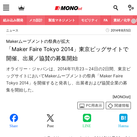
組み込み開発
メカ設計
製造マネジメント
モビリティ
FA
素材／化学
ニュース
2014年8月5日
Makerムーブメントの祭典が拡大
「Maker Faire Tokyo 2014」東京ビッグサイトで
開催、出展／協賛の募集開始
オライリー・ジャパンは、2014年11月23～24日の2日間、東京ビ
ッグサイトにおいてMakerムーブメントの祭典「Maker Faire
Tokyo 2014」を開催すると発表し、出展者および協賛企業の募
集を開始した。
[MONOist]
PC用表示
関連情報
Share
Post
LINE
Hatena