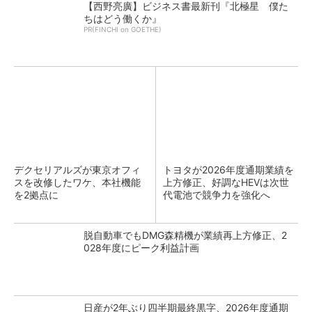
【西野亮廣】ビジネス書最新刊『北極星 僕た
ちはどう働くか』
PR(FINCHI on GOETHE)
デクセリアルズが東京オフィ
トヨタが2026年度通期業績を
スを改修したワケ、本社機能
上方修正、好調なHEVは次世
を2拠点に
代電池で競争力を強化へ
脱自動車でもDMG森精機が業績再上方修正、2
028年度にピーク利益計画
日産が2年ぶり四半期最終黒字、2026年度通期