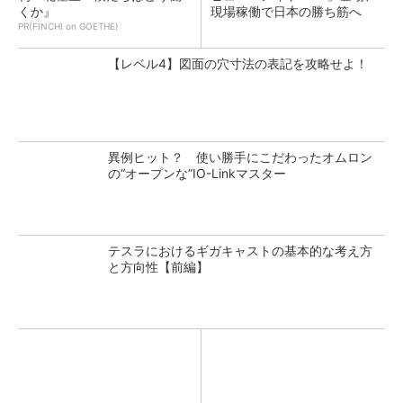
くか』
現場稼働で日本の勝ち筋へ
PR(FINCHI on GOETHE)
【レベル4】図面の穴寸法の表記を攻略せよ！
異例ヒット？ 使い勝手にこだわったオムロン
の“オープンな”IO-Linkマスター
テスラにおけるギガキャストの基本的な考え方
と方向性【前編】