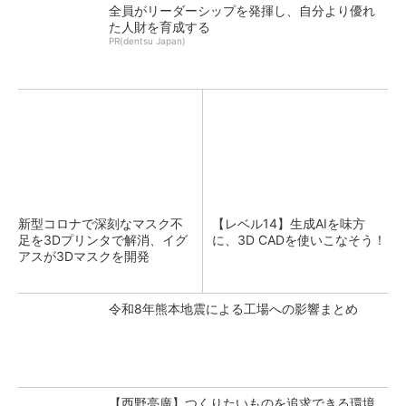
全員がリーダーシップを発揮し、自分より優れ
た人財を育成する
PR(dentsu Japan)
新型コロナで深刻なマスク不
【レベル14】生成AIを味方
足を3Dプリンタで解消、イグ
に、3D CADを使いこなそう！
アスが3Dマスクを開発
令和8年熊本地震による工場への影響まとめ
【西野亮廣】つくりたいものを追求できる環境