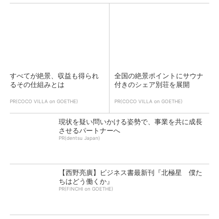
すべてが絶景、収益も得られ
全国の絶景ポイントにサウナ
るその仕組みとは
付きのシェア別荘を展開
PR(COCO VILLA on GOETHE)
PR(COCO VILLA on GOETHE)
現状を疑い問いかける姿勢で、事業を共に成長
させるパートナーへ
PR(dentsu Japan)
【西野亮廣】ビジネス書最新刊『北極星 僕た
ちはどう働くか』
PR(FINCHI on GOETHE)