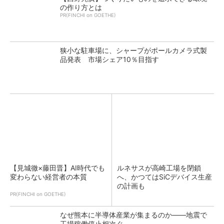
の作り方とは
PR(FINCHI on GOETHE)
狭小な駐車場に、シャープがポールカメラ式製
品発表 市場シェア10％目指す
【見城徹×藤田晋】AI時代でも
ルネサスが高崎工場を閉鎖
変わらない経営者の本質
へ、かつてはSiCデバイス生産
の計画も
PR(FINCHI on GOETHE)
なぜ熊本に半導体産業が集まるのか――地震で
工場稼働停止相次ぐ