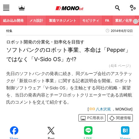
組み込み開発
メカ設計
製造マネジメント
モビリティ
FA
素材／化学
特集
2014年6月12日
ロボット開発の分業化・効率化を目指す
ソフトバンクのロボット事業、本命は「Pepper」
ではなく「V-Sido OS」か!?
（4/4 ページ）
先日のソフトバンクの発表に続き、同グループ会社のアスラテッ
クが「新規ロボット事業」に関する記者説明会を開催。ロボット
制御ソフトウェア「V-Sido OS」を主軸とする同社の戦略・展望
を、当日の発表内容とチーフロボットクリエーターである吉崎航
氏のコメントを交えて紹介する。
[
八木沢篤
，MONOist]
PC用表示
関連情報
Share
Post
LINE
Hatena