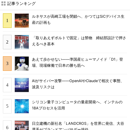
記事ランキング
ルネサスが高崎工場を閉鎖へ、かつてはSiCデバイス生
産の計画も
「取りあえずボルトで固定」は禁物 締結部設計で押さ
えるべき基本
あえて歩かせない――準国産ヒューマノイド「D1」登
場、現場稼働で日本の勝ち筋へ
AIがサイバー攻撃――OpenAIやClaudeで相次ぐ事態、
波及リスクは
シリコン量子コンピュータの量産開発へ、インテルの
18Aプロセスを活用
日立建機の新社名「LANDCROS」を世界に発信、大谷
選手がブランドアンバサダー就任