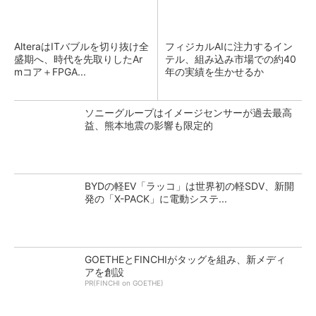
AlteraはITバブルを切り抜け全
フィジカルAIに注力するイン
盛期へ、時代を先取りしたAr
テル、組み込み市場での約40
mコア＋FPGA...
年の実績を生かせるか
ソニーグループはイメージセンサーが過去最高
益、熊本地震の影響も限定的
BYDの軽EV「ラッコ」は世界初の軽SDV、新開
発の「X-PACK」に電動システ...
GOETHEとFINCHIがタッグを組み、新メディ
アを創設
PR(FINCHI on GOETHE)