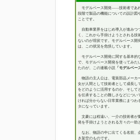
モデルベース開発――技術者であれ
段階で製品の機能についての設計図
ことです。
自動車業界をはじめ導入が進みつつ
く、これから手掛けようとされる技
ないのが現状です。モデルベース開発
は、この状況を危惧しています。
モデルベース開発に関する基本的な
で、モデルベース開発を使ってみた
たのが、この連載小説
「モデルベー
物語の主人公は、電装部品メーカー
女が人間として技術者として成長し
をどのように活用するのか、そして
を伝承することの難しさなどについ
ければ分からない日常業務にまつわ
タになっています。
文豪には程遠い、一介の技術者が集
発を手掛けようとされる方々の一助
なお、物語の中に出てくる名前、企業名、製
き架空のものです。