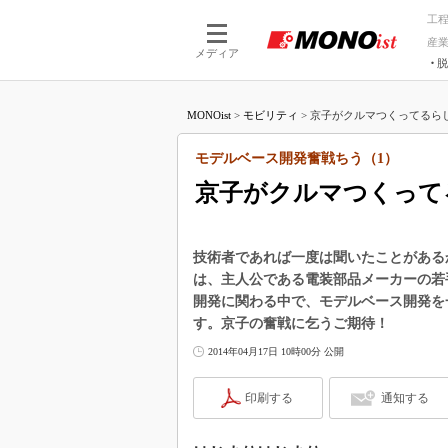
工
産
メディア
脱
つながる技術
AI×技術
MONOist
>
モビリティ
>
京子がクルマつくってるらしい
つながる工場
AI×設備
つながるサービ
Physical
モデルベース開発奮戦ちう（1）
京子がクルマつくってる
技術者であれば一度は聞いたことがある
は、主人公である電装部品メーカーの若
開発に関わる中で、モデルベース開発を
す。京子の奮戦に乞うご期待！
2014年04月17日 10時00分 公開
印刷する
通知する