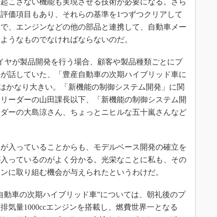
を起こさない機能も実現させる技術が必要になる。さら
評価項目もあり、それらの基準を1つずつクリアして
んで、エンジンなどの他の部品と連携して、自動車メー
るようなものでなければならないのだ。
イヤが製品開発を行う場合、顧客や製品種類ごとにプ
長が話していた、「豊産自動車の次期ハイブリッド車に
模はかなり大きい。「新機能の制御システム開発」に関
トリーダーの山田課長以下、「新機能の制御システム開
ーダーの大島涼さん、ちょっとニヒルな五十嵐さんなど
が入っていることからも、モデルベース開発の確立を
が入っているのがよく分かる。光栄なことに私も、その
ョンに取り組む機会が与えられたというわけだ。
自動車の次期ハイブリッド車”については、朝礼後のプ
気量1000ccエンジンを搭載し、燃費世界一となる