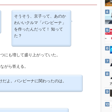
3Dプリンタ
産業オープンネット展
デジタルツインとCAE
そうそう、京子って、あのか
S＆OP
わいいクルマ「バンビーナ」
インダストリー4.0
を作ったんだって！ 知って
イノベーション
た？
製造業ビッグデータ
メイドインジャパン
つにも増して盛り上がっていた。
植物工場
知財マネジメント
ながら答える。
海外生産
グローバル設計・開発
けだよ。バンビーナに関わったのは。
制御セキュリティ
新型コロナへの対応