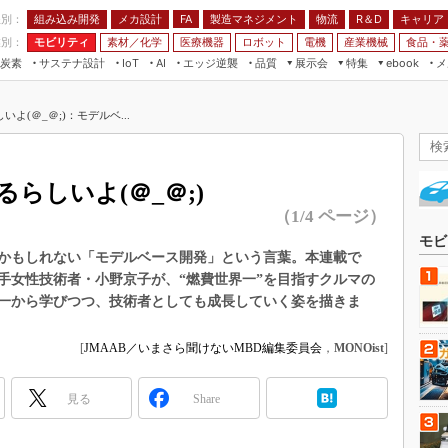
程別：
組み込み開発
メカ設計
製造マネジメント
物流
R＆D
キャリア
FA
業別：
モビリティ
素材／化学
医療機器
ロボット
電機
産業機械
食品・
炭素
サステナ設計
エッジ逆襲
品質
展示会
特集
メ
IoT
AI
ebook
伝承
組み込み開発
CEATEC
読者調査まとめ
編集後記
よ(＠_＠;)：モデルベ...
JIMTOF
保全
メカ設計
つながるクルマ
組込み/エッジ コンピューティング
ス
 AI
製造マネジメント
5G
展＆IoT/5Gソリューション展
VR／AR
FA
らしいよ(＠_＠;)
IIFES
モビリティ
フィールドサービス
（1/4 ページ）
国際ロボット展
素材／化学
FPGA
ジャパンモビリティショー
かもしれない「モデルベース開発」という言葉。本連載で
組み込み画像技術
手女性技術者・小野京子が、“燃費世界一”を目指すクルマの
TECHNO-FRONTIER
一から学びつつ、技術者としても成長していく姿を描きま
組み込みモデリング
人テク展
Windows Embedded
スマート工場EXPO
[
JMAAB／いまさら聞けないMBD編集委員会
，
MONOist
]
車載ソフト開発
EdgeTech+
ISO26262
見る
Share
日本ものづくりワールド
無償設計ツール
AUTOMOTIVE WORLD