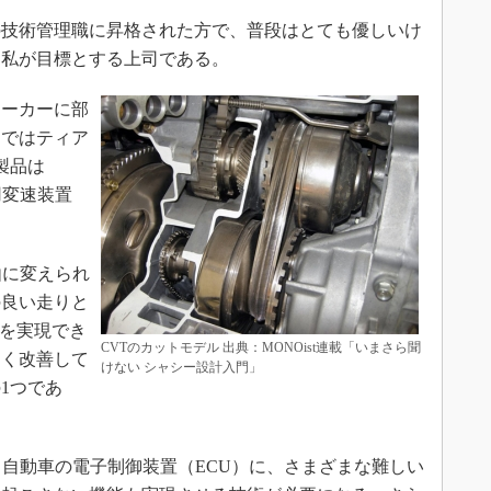
技術管理職に昇格された方で、普段はとても優しいけ
、私が目標とする上司である。
ーカーに部
内ではティア
製品は
用変速装置
由に変えられ
の良い走りと
”を実現でき
CVTのカットモデル 出典：MONOist連載「いまさら聞
しく改善して
けない シャシー設計入門」
1つであ
自動車の電子制御装置（ECU）に、さまざまな難しい