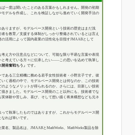
ば一度は聞いたことのある言葉かもしれません。開発の初期
やモデルを作成し、これを検証しながら進めていく開発手法の
ありますが、モデルベース開発という技術の歴史はまだ浅
術者を教育／支援する体制がしっかり整備されているとは言え
の活用によって国内産業の活性化を目指すJMAABとして
考え方や注意点などについて、可能な限り平易な言葉や表現
いと考えている方々に伝承したい――この思いを込めて執筆し
ス開発奮戦ちう」
です。
である三立精機に務める若手女性技術者・小野京子です。彼
ていく過程の中で、モデルベース開発とは何なのか、この技術
どのようなメリットが得られるのか、さらには、目新しい技術
て描きました。モデルベース開発のこと以外にも、技術者でな
る実体験や苦しみ、喜び、そして想い描く将来構想なども元ネ
って執筆したものではありますが、これからモデルベース開
となれば幸いです。
品名は、JMAABとMathWorks、MathWorks製品を除