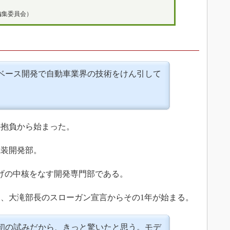
編集委員会）
ベース開発で自動車業界の技術をけん引して
コー
抱負から始まった。
モビ
編集
装開発部。
よく
げの中核をなす開発専門部である。
、大滝部長のスローガン宣言からその1年が始まる。
初の試みだから、きっと驚いたと思う。モデ