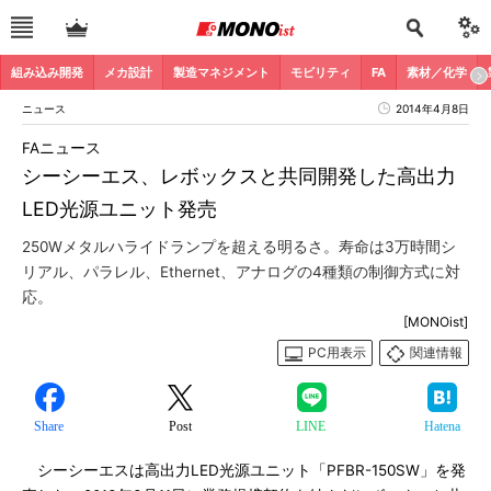
組み込み開発
メカ設計
製造マネジメント
モビリティ
FA
素材／化学
ニュース
2014年4月8日
FAニュース
シーシーエス、レボックスと共同開発した高出力
LED光源ユニット発売
250Wメタルハライドランプを超える明るさ。寿命は3万時間シ
リアル、パラレル、Ethernet、アナログの4種類の制御方式に対
応。
[MONOist]
PC用表示
関連情報
Share
Post
LINE
Hatena
シーシーエスは高出力LED光源ユニット「PFBR-150SW」を発