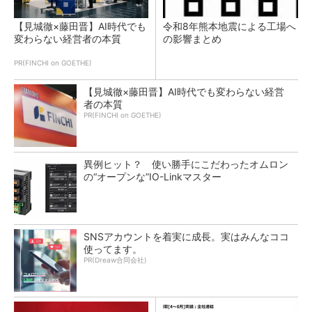
【見城徹×藤田晋】AI時代でも
令和8年熊本地震による工場へ
変わらない経営者の本質
の影響まとめ
PR(FINCHI on GOETHE)
【見城徹×藤田晋】AI時代でも変わらない経営
者の本質
PR(FINCHI on GOETHE)
異例ヒット？ 使い勝手にこだわったオムロン
の“オープンな”IO-Linkマスター
SNSアカウントを着実に成長。実はみんなココ
使ってます。
PR(Dreaw合同会社)