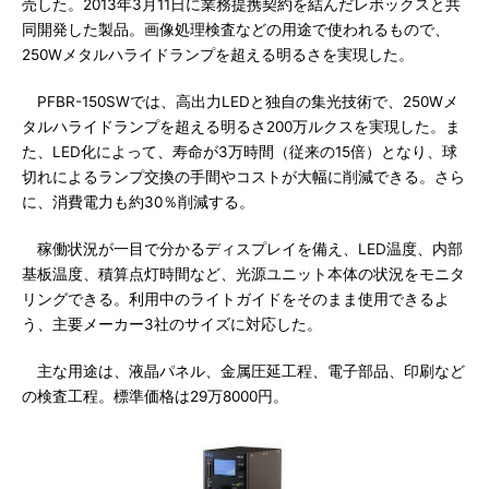
売した。2013年3月11日に業務提携契約を結んだレボックスと共
同開発した製品。画像処理検査などの用途で使われるもので、
250Wメタルハライドランプを超える明るさを実現した。
PFBR-150SWでは、高出力LEDと独自の集光技術で、250Wメ
タルハライドランプを超える明るさ200万ルクスを実現した。ま
た、LED化によって、寿命が3万時間（従来の15倍）となり、球
切れによるランプ交換の手間やコストが大幅に削減できる。さら
に、消費電力も約30％削減する。
稼働状況が一目で分かるディスプレイを備え、LED温度、内部
基板温度、積算点灯時間など、光源ユニット本体の状況をモニタ
リングできる。利用中のライトガイドをそのまま使用できるよ
う、主要メーカー3社のサイズに対応した。
主な用途は、液晶パネル、金属圧延工程、電子部品、印刷など
の検査工程。標準価格は29万8000円。