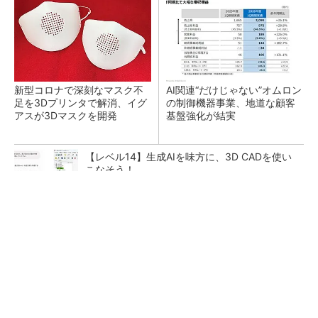
新型コロナで深刻なマスク不
AI関連“だけじゃない”オムロン
足を3Dプリンタで解消、イグ
の制御機器事業、地道な顧客
アスが3Dマスクを開発
基盤強化が結実
【レベル14】生成AIを味方に、3D CADを使い
こなそう！
SNSアカウントを着実に成長。実はみんなココ
使ってます。
PR(Dreaw合同会社)
「取りあえずボルトで固定」は禁物 締結部設
計で押さえるべき基本