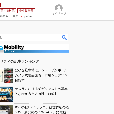
薬品・衣料品
中小製造業
マイページ
ルマガ
告知
Special
リティの記事ランキング
狭小な駐車場に、シャープがポール
カメラ式製品発表 市場シェア10％
目指す
テスラにおけるギガキャストの基本
的な考え方と方向性【前編】
BYDの軽EV「ラッコ」は世界初の軽
SDV、新開発の「X-PACK」に電動