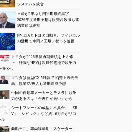
システムを統合
日産が2年ぶり四半期最終黒字、
2026年度通期予想は販売台数減も連
結業績は維持
NVIDIAとトヨタ自動車、フィジカル
AI活用で車両／工場／都市を連携
トヨタが2026年度通期業績を上方修
正、好調なHEVは次世代電池で競争力
を強化へ
マツダは新型CX-5好調で1Q売上過去最
高、協業EV投入も通期達成予想
中国の自動車メーカーとテスラに競争
力があるのは「合理性が高い」から
シートフレームの成型に不具合、「ZR-
V」「シビック」など約1.6万台がリコ
ール
商船三井、車両移動用「スケーター」