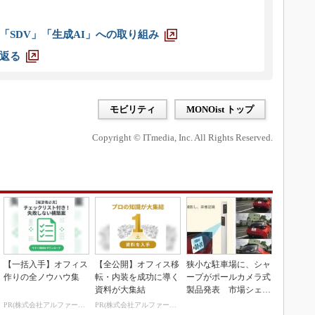
「SDV」「生成AI」への取り組み
返る
モビリティ
MONOist トップ
Copyright © ITmedia, Inc. All Rights Reserved.
【一括入手】オフィス
【全公開】オフィス移
狭小な駐車場に、シャ
作りの全ノウハウ集
転・内装を成功に導く
ープがポールカメラ式
資料が大集結
製品発表 市場シェア
10％目指す
PR(株式会社アルファーテクノ)
PR(株式会社アルファーテクノ)