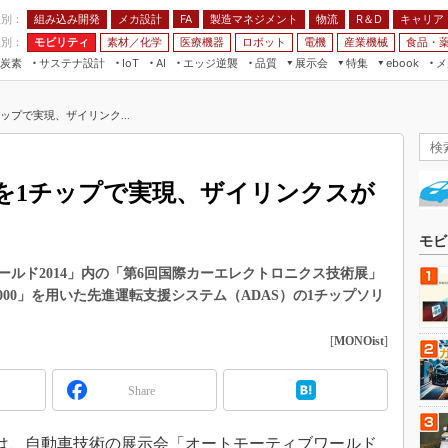
程別：
組み込み開発
メカ設計
製造マネジメント
物流
R＆D
キャリア
FA
業別：
モビリティ
素材／化学
医療機器
ロボット
電機
産業機械
食品・
炭素
サステナ設計
エッジ逆襲
品質
展示会
特集
メ
IoT
AI
ebook
伝承
組み込み開発
CEATEC
読者調査まとめ
編集後記
ップで実現、ザイリンク...
JIMTOF
保全
メカ設計
つながるクルマ
組込み/エッジ コンピューティング
ス
 AI
製造マネジメント
5G
展＆IoT/5Gソリューション展
VR／AR
FA
を1チップで実現、ザイリンクスが
IIFES
モビリティ
フィールドサービス
国際ロボット展
素材／化学
FPGA
モビ
ジャパンモビリティショー
組み込み画像技術
ルド2014」内の「第6回国際カーエレクトロニクス技術展」
TECHNO-FRONTIER
7000」を用いた先進運転支援システム（ADAS）の1チップソリ
組み込みモデリング
人テク展
Windows Embedded
[
MONOist
]
スマート工場EXPO
車載ソフト開発
EdgeTech+
Share
ISO26262
日本ものづくりワールド
無償設計ツール
AUTOMOTIVE WORLD
、自動車技術の展示会「オートモーティブワールド