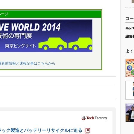
ページ
コー
モビ
編集
よく
催直前情報と速報記事はこちらから
ラック製造とバッテリーリサイクルに迫る