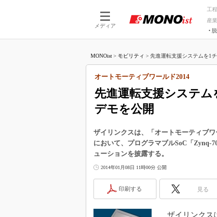
工
産
メディア
脱
つながる技術
AI×技術
MONOist
>
モビリティ
>
先進運転支援システムを1チ
つながる工場
AI×設備
つながるサービ
Physical
オートモーティブワールド2014
先進運転支援システム
デモを公開
ザイリンクスは、「オートモーティブワー
において、プログラマブルSoC「Zynq-
ューションを披露する。
2014年01月08日 11時00分 公開
印刷する
見る
ザイリンクスは