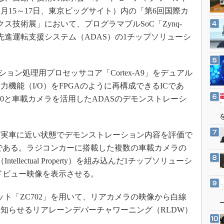
3Dプリンタ
産業オープンネット展
4年1月15～17日、東京ビッグサイト）内の「第6回国際カ
デジタルツインとCAE
ス技術展」において、プログラマブルSoC「Zynq-
S＆OP
た先進運転支援システム（ADAS）の1チップソリューシ
インダストリー4.0
イノベーション
ーション処理用プロセッサコア「Cortex-A9」をデュアル
製造業ビッグデータ
機能（I/O）をFPGAのように再構成できるICであ
メイドインジャパン
000と車載カメラを活用したADASのデモンストレーシ
植物工場
知財マネジメント
実車に近い状態でデモンストレーション内容を評価で
海外生産
である。ラジコンカーに搭載した複数の車載カメラの
グローバル設計・開発
（Intellectual Property）を組み込んだ1チップソリューシ
ドビュー映像を表示させる。
制御セキュリティ
新型コロナへの対応
キット「ZC702」を用いて、リアカメラの映像から白線
知らせるリアレーンデパーチャワーニング（RLDW）