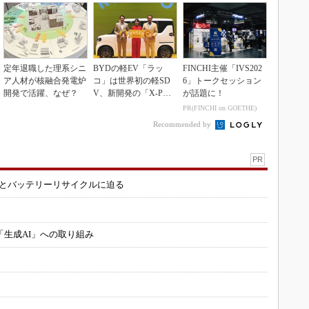
定年退職した理系シニ
BYDの軽EV「ラッ
FINCHI主催「IVS202
ア人材が核融合発電炉
コ」は世界初の軽SD
6」トークセッション
開発で活躍、なぜ？
V、新開発の「X-PAC
が話題に！
K」に電動システ...
PR(FINCHI on GOETHE)
Recommended by
PR
造とバッテリーリサイクルに迫る
「生成AI」への取り組み