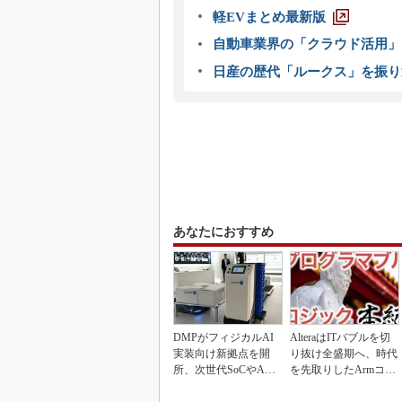
軽EVまとめ最新版
自動車業界の「クラウド活用」
日産の歴代「ルークス」を振り
あなたにおすすめ
DMPがフィジカルAI
AlteraはITバブルを切
実装向け新拠点を開
り抜け全盛期へ、時代
所、次世代SoCやAM
を先取りしたArmコア
Rデモを披露
＋FPGA...