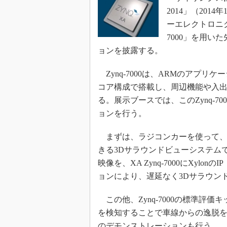
2014」（201
ーエレクトロニク
7000」を用い
ョンを披露する。
Zynq-7000は、ARMのアプリケ
コア構成で搭載し、周辺機能や入出力
る。展示ブースでは、このZynq-7
ョンを行う。
まずは、ラジコンカーを使って、
きる3Dサラウンドビューシステム
映像を、XA Zynq-7000にXylonのIP
ョンにより、遅延なく3Dサラウン
この他、Zynq-7000の標準評価
を検知することで車線からの逸脱を
のデモンストレーションも行う。