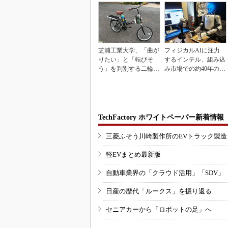
芝浦工業大学、「曲が
フィジカルAIに注力
りたい」と「転びそ
するインテル、組み込
う」を判別する二輪車
み市場での約40年の実
制御技術を開発
績を生かせるか
TechFactory ホワイトペーパー新着情報
三菱ふそう川崎製作所のEVトラック製
軽EVまとめ最新版
自動車業界の「クラウド活用」「SDV」
日産の歴代「ルークス」を振り返る
セニアカーから「ロボットの足」へ