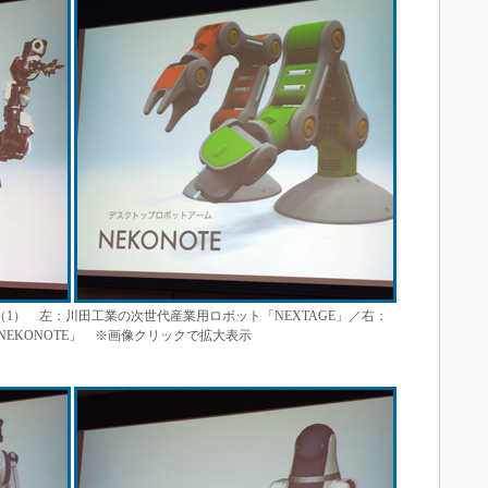
ト（1） 左：川田工業の次世代産業用ロボット「NEXTAGE」／右：
EKONOTE」 ※画像クリックで拡大表示