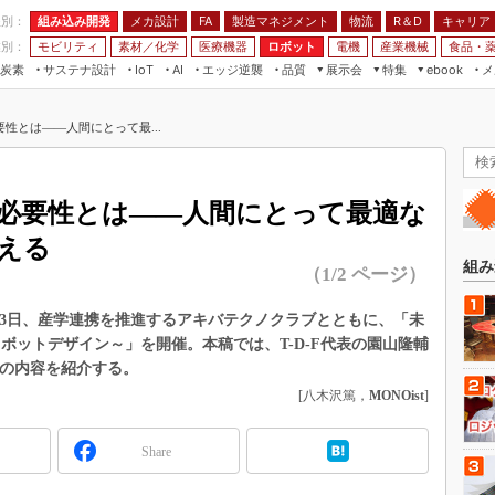
程別：
組み込み開発
メカ設計
製造マネジメント
物流
R＆D
キャリア
FA
業別：
モビリティ
素材／化学
医療機器
ロボット
電機
産業機械
食品・
炭素
サステナ設計
エッジ逆襲
品質
展示会
特集
メ
IoT
AI
ebook
伝承
組み込み開発
CEATEC
読者調査まとめ
編集後記
性とは――人間にとって最...
JIMTOF
保全
メカ設計
つながるクルマ
組込み/エッジ コンピューティング
ス
 AI
製造マネジメント
5G
展＆IoT/5Gソリューション展
VR／AR
FA
必要性とは――人間にとって最適な
IIFES
モビリティ
フィールドサービス
える
国際ロボット展
素材／化学
FPGA
組み
（1/2 ページ）
ジャパンモビリティショー
組み込み画像技術
TECHNO-FRONTIER
1月13日、産学連携を推進するアキバテクノクラブとともに、「未
組み込みモデリング
ボットデザイン～」を開催。本稿では、T-D-F代表の園山隆輔
人テク展
Windows Embedded
」の内容を紹介する。
スマート工場EXPO
[八木沢篤，
MONOist
]
車載ソフト開発
EdgeTech+
ISO26262
日本ものづくりワールド
Share
無償設計ツール
AUTOMOTIVE WORLD