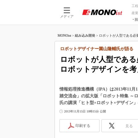
工
産
メディア
脱
つながる技術
AI×技術
MONOist
>
組み込み開発
>
ロボットが人型である必要
つながる工場
AI×設備
つながるサービ
Physical
ロボットデザイナー園山隆輔氏が語る
ロボットが人型である
ロボットデザインを考
情報処理推進機構（IPA）は2013年1
踏交流会」の拡大版「ロボット特集 ～ロ
氏の講演「ヒト型×ロボット×デザイン
2013年11月15日 10時15分 公開
印刷する
見る