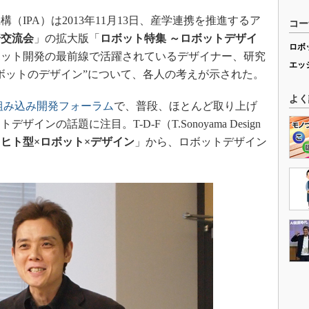
IPA）は2013年11月13日、産学連携を推進するア
コー
踏交流会
」の拡大版「
ロボット特集 ～ロボットデザイ
ロボ
ボット開発の最前線で活躍されているデザイナー、研究
エッ
ボットのデザイン”について、各人の考えが示された。
よく
t 組み込み開発フォーラム
で、普段、ほとんど取り上げ
ンの話題に注目。T-D-F（T.Sonoyama Design
「
ヒト型×ロボット×デザイン
」から、ロボットデザイン