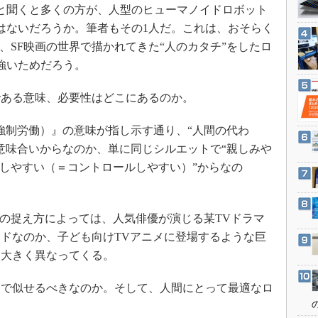
3Dプリンタ
と聞くと多くの方が、人型のヒューマノイドロボット
産業オープンネット展
デジタルツインとCAE
はないだろうか。筆者もその1人だ。これは、おそらく
、SF映画の世界で描かれてきた“人のカタチ”をしたロ
S＆OP
強いためだろう。
インダストリー4.0
イノベーション
ある意味、必要性はどこにあるのか。
製造業ビッグデータ
ota（強制労働）』の意味が指し示す通り、“人間の代わ
メイドインジャパン
意味合いからなのか、単に同じシルエットで“親しみや
植物工場
ジしやすい（＝コントロールしやすい）”からなの
知財マネジメント
海外生産
の捉え方によっては、人気俳優が演じる某TVドラマ
グローバル設計・開発
ドなのか、子ども向けTVアニメに登場するような巨
制御セキュリティ
も大きく異なってくる。
新型コロナへの対応
で似せるべきなのか。そして、人間にとって最適なロ