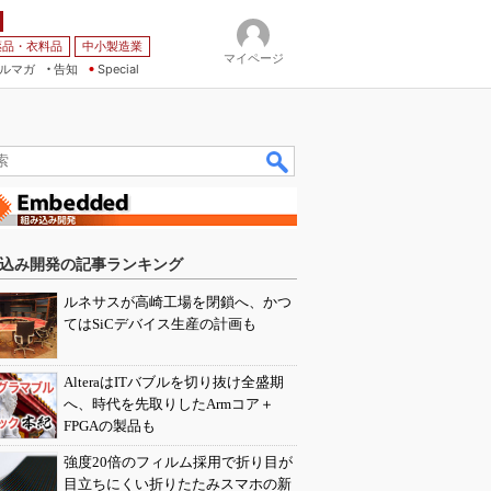
薬品・衣料品
中小製造業
マイページ
ルマガ
告知
Special
込み開発の記事ランキング
ルネサスが高崎工場を閉鎖へ、かつ
てはSiCデバイス生産の計画も
AlteraはITバブルを切り抜け全盛期
へ、時代を先取りしたArmコア＋
FPGAの製品も
強度20倍のフィルム採用で折り目が
目立ちにくい折りたたみスマホの新