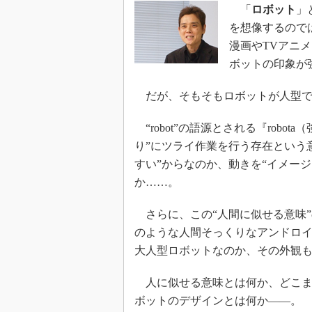
「
ロボット
」
を想像するので
漫画やTVアニメ
ボットの印象が
だが、そもそもロボットが人型で
“robot”の語源とされる『rob
り”にツライ作業を行う存在という
すい”からなのか、動きを“イメー
か……。
さらに、この“人間に似せる意味”
のような人間そっくりなアンドロイ
大人型ロボットなのか、その外観
人に似せる意味とは何か、どこま
ボットのデザインとは何か――。