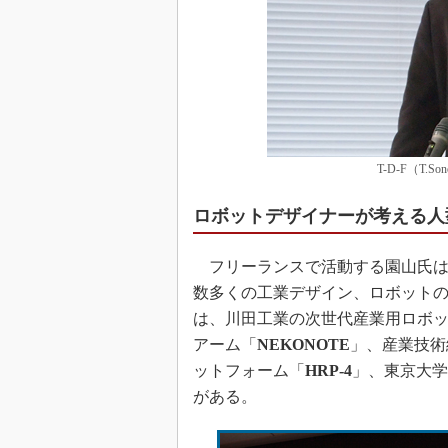
T-D-F（T.So
ロボットデザイナーが考える人
フリーランスで活動する園山氏は、
数多くの工業デザイン、ロボット
は、川田工業の次世代産業用ロボ
アーム「
NEKONOTE
」、産業技術
ットフォーム「
HRP-4
」、東京大学
がある。