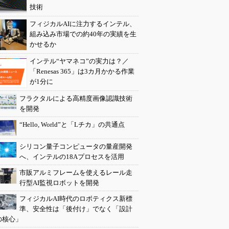
技術
フィジカルAIに注力するインテル、
組み込み市場での約40年の実績を生
かせるか
インテル“ヤマネコ”の実力は？／
「Renesas 365」は3カ月かかる作業
が1分に
フラクタルによる高精度画像認識技術
を開発
“Hello, World”と「Lチカ」の共通点
シリコン量子コンピュータの量産開発
へ、インテルの18Aプロセスを活用
市販アルミフレームを使えるレール走
行型AI監視ロボットを開発
フィジカルAI時代のロボティクス新標
準、安全性は「後付け」でなく「設計
の核心」