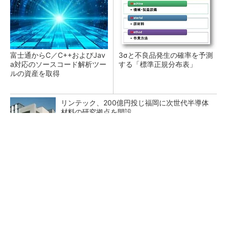
富士通からC／C++およびJav
3σと不良品発生の確率を予測
a対応のソースコード解析ツー
する「標準正規分布表」
ルの資産を取得
リンテック、200億円投じ福岡に次世代半導体
材料の研究拠点を開設
SNSアカウントを着実に成長。実はみんなココ
使ってます。
PR(Dreaw合同会社)
使用中に発火、サーキュレーター10万台をリコ
ール