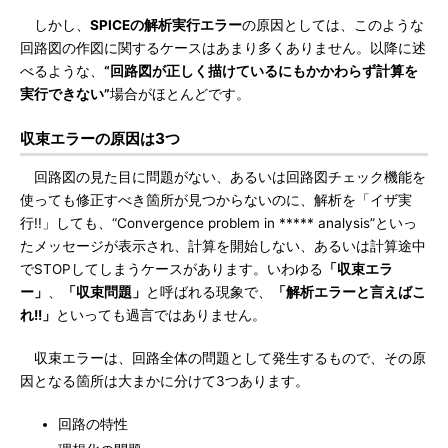
しかし、
SPICEの解析実行エラー
の原因としては、このような
回路図の作図に関するケースはあまり多くありません。以降に述
べるような、
“回路図が正しく描けているにもかかわらず計算を
実行できない”
場合がほとんどです。
収束エラーの原因は3つ
回路図の見た目に問題がない、あるいは回路図チェック機能を
使っても修正すべき箇所が見つからないのに、解析を「イザ実
行!!」しても、“Convergence problem in ***** analysis”といっ
たメッセージが表示され、計算を開始しない、あるいは計算途中
でSTOPしてしまうケースがあります。いわゆる
「収束エラ
ー」
、
「収束問題」
と呼ばれる現象で、
「解析エラーと言えばこ
れ!!」
といっても過言ではありません。
収束エラーは、回路全体の問題として発生するもので、その原
因となる箇所は大まかに分けて3つあります。
回路の特性