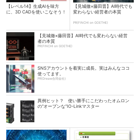
【レベル14】生成AIを味方
【見城徹×藤田晋】AI時代でも
に、3D CADを使いこなそう！
変わらない経営者の本質
PR(FINCHI on GOETHE)
【見城徹×藤田晋】AI時代でも変わらない経営
者の本質
PR(FINCHI on GOETHE)
SNSアカウントを着実に成長。実はみんなココ
使ってます。
PR(Dreaw合同会社)
異例ヒット？ 使い勝手にこだわったオムロン
の“オープンな”IO-Linkマスター