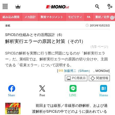
組み込み開発
メカ設計
製造マネジメント
モビリティ
FA
素材／化学
連載
2013年10月23日
SPICEの仕組みとその活用設計（6）
解析実行エラーの原因と対策（その1）
（1/3 ページ）
SPICEの解析を実際に行う際に問題になるのが「解析実行エラ
ー」だ。第6回では、解析実行エラーの原因の切り分けや、主因
である「収束エラー」について説明する。
[
加藤博二（Sifoen）
，MONOist]
PC用表示
関連情報
Share
Post
LINE
Hatena
前回までは線形／非線形の静解析、および過
渡解析がSPICEの中でどのように扱われている