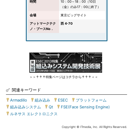
時間
10：00～18：00（10日
（金）のみ17：00に終了）
会場
東京ビッグサイト
アットマークテク
西 4-70
ノ・ブースNo．
＞＞↑↑↑特集ページはコチラから↑↑↑＜＜
関連キーワード
Armadillo
|
組み込み
|
ESEC
|
プラットフォーム
|
組み込みシステム
|
Qt
|
FSE(Face Sensing Engine)
|
ルネサス エレクトロニクス
Copyright © ITmedia, Inc. All Rights Reserved.