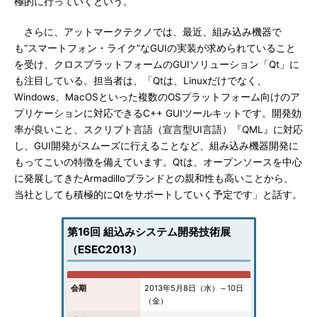
極的に行っていくという。
さらに、アットマークテクノでは、最近、組み込み機器で
も“スマートフォン・ライク”なGUIの実装が求められていること
を受け、クロスプラットフォームのGUIソリューション「Qt」に
も注目している。担当者は、「Qtは、Linuxだけでなく、
Windows、MacOSといった複数のOSプラットフォーム向けのア
プリケーションに対応できるC++ GUIツールキットです。開発効
率が良いこと、スクリプト言語（宣言型UI言語）『QML』に対応
し、GUI開発がスムーズに行えることなど、組み込み機器開発に
もってこいの特徴を備えています。Qtは、オープンソースを中心
に発展してきたArmadilloブランドとの親和性も高いことから、
当社としても積極的にQtをサポートしていく予定です」と話す。
第16回 組込みシステム開発技術展
（ESEC2013）
会期
2013年5月8日（水）～10日
（金）