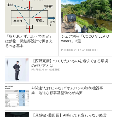
「取りあえずボルトで固定」
シェア別荘「COCO VILLA O
は禁物 締結部設計で押さえ
wners」3選
るべき基本
PR(COCO VILLA on GOETHE)
【西野亮廣】つくりたいものを追求できる環境
の作り方とは
PR(FINCHI on GOETHE)
AI関連“だけじゃない”オムロンの制御機器事
業、地道な顧客基盤強化が結実
【見城徹×藤田晋】AI時代でも変わらない経営