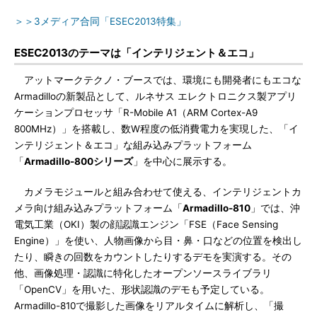
＞＞3メディア合同「ESEC2013特集」
ESEC2013のテーマは「インテリジェント＆エコ」
アットマークテクノ・ブースでは、環境にも開発者にもエコな
Armadilloの新製品として、ルネサス エレクトロニクス製アプリ
ケーションプロセッサ「R-Mobile A1（ARM Cortex-A9
800MHz）」を搭載し、数W程度の低消費電力を実現した、「イ
ンテリジェント＆エコ」な組み込みプラットフォーム
「
Armadillo-800シリーズ
」を中心に展示する。
カメラモジュールと組み合わせて使える、インテリジェントカ
メラ向け組み込みプラットフォーム「
Armadillo-810
」では、沖
電気工業（OKI）製の顔認識エンジン「FSE（Face Sensing
Engine）」を使い、人物画像から目・鼻・口などの位置を検出し
たり、瞬きの回数をカウントしたりするデモを実演する。その
他、画像処理・認識に特化したオープンソースライブラリ
「OpenCV」を用いた、形状認識のデモも予定している。
Armadillo-810で撮影した画像をリアルタイムに解析し、「撮