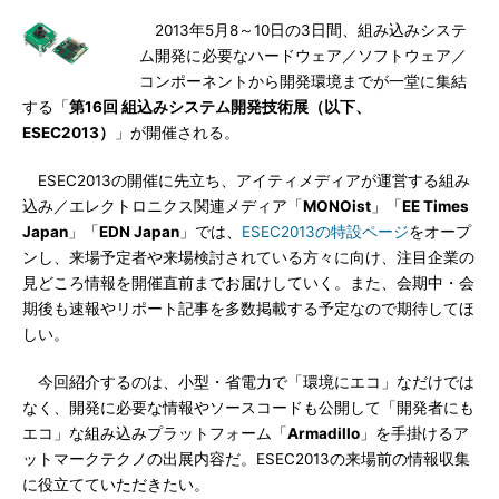
2013年5月8～10日の3日間、組み込みシステ
ム開発に必要なハードウェア／ソフトウェア／
コンポーネントから開発環境までが一堂に集結
する「
第16回 組込みシステム開発技術展（以下、
ESEC2013）
」が開催される。
ESEC2013の開催に先立ち、アイティメディアが運営する組み
込み／エレクトロニクス関連メディア「
MONOist
」「
EE Times
Japan
」「
EDN Japan
」では、
ESEC2013の特設ページ
をオープ
ンし、来場予定者や来場検討されている方々に向け、注目企業の
見どころ情報を開催直前までお届けしていく。また、会期中・会
期後も速報やリポート記事を多数掲載する予定なので期待してほ
しい。
今回紹介するのは、小型・省電力で「環境にエコ」なだけでは
なく、開発に必要な情報やソースコードも公開して「開発者にも
エコ」な組み込みプラットフォーム「
Armadillo
」を手掛けるア
ットマークテクノの出展内容だ。ESEC2013の来場前の情報収集
に役立てていただきたい。