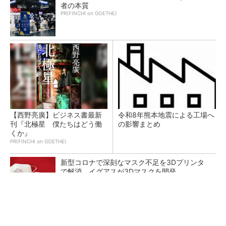
者の本質
PR(FINCHI on GOETHE)
【西野亮廣】ビジネス書最新
令和8年熊本地震による工場へ
刊『北極星 僕たちはどう働
の影響まとめ
くか』
PR(FINCHI on GOETHE)
新型コロナで深刻なマスク不足を3Dプリンタ
で解消、イグアスが3Dマスクを開発
【レベル14】生成AIを味方に、3D CADを使い
こなそう！