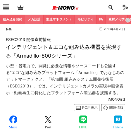
組み込み開発
メカ設計
製造マネジメント
モビリティ
FA
素材／化学
特集
2013年4月26日
ESEC2013 開催直前情報
インテリジェント＆エコな組み込み機器を実現す
る「Armadillo-800シリーズ」
小型・省電力で、開発に必要な情報やソースコードも公開す
る“エコ”な組み込みプラットフォーム「Armadillo」でおなじみの
アットマークテクノ。「第16回 組込みシステム開発技術展
（ESEC2013）」では、インテリジェントカメラの実現や画像表
示・動画再生に特化したプラットフォーム製品群を披露する。
[MONOist]
PC用表示
関連情報
Share
Post
LINE
Hatena