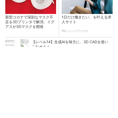
新型コロナで深刻なマスク不
1日だけ働きたい、を叶える求
足を3Dプリンタで解消、イグ
人サイト
アスが3Dマスクを開発
PR(ショットワークス)
【レベル14】生成AIを味方に、3D CADを使い
こなそう！
令和8年熊本地震による工場への影響まとめ
狭小な駐車場に、シャープがポールカメラ式製
品発表 市場シェア10％目指す