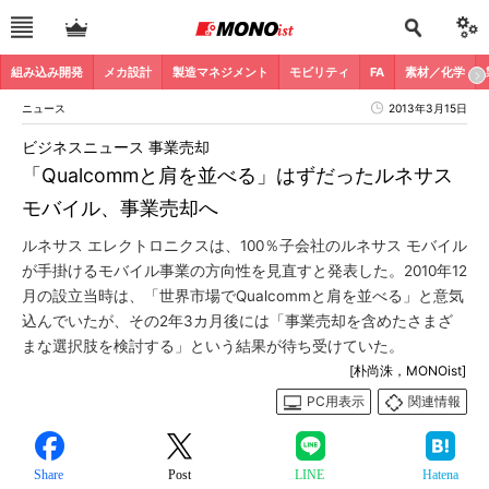
組み込み開発
メカ設計
製造マネジメント
モビリティ
FA
素材／化学
ニュース
2013年3月15日
ビジネスニュース 事業売却
「Qualcommと肩を並べる」はずだったルネサス
モバイル、事業売却へ
ルネサス エレクトロニクスは、100％子会社のルネサス モバイル
が手掛けるモバイル事業の方向性を見直すと発表した。2010年12
月の設立当時は、「世界市場でQualcommと肩を並べる」と意気
込んでいたが、その2年3カ月後には「事業売却を含めたさまざ
まな選択肢を検討する」という結果が待ち受けていた。
[朴尚洙，MONOist]
PC用表示
関連情報
Share
Post
LINE
Hatena