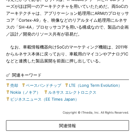
ーズがほぼ同一のアーキテクチャを用いていたためだ。両SoCの
アーキテクチャは、アプリケーション処理用にARMのプロセッサ
コア「Cortex-A9」を、映像などのリアルタイム処理用にルネサ
スの「SH-4A」プロセッサコアを用いる構成なので、製品の企画
／設計／開発のリソース共有が容易だ。
なお、車載情報機器向けSoCのマーケティング機能は、2011年
からルネサス本体に戻っており、車載用のマイコンやアナログIC
などと連携した製品展開を前面に押し出している。
関連キーワード
売却
|
ベースバンドチップ
|
LTE（Long Term Evolution）
|
Nokia（ノキア）
|
ルネサス エレクトロニクス
|
ビジネスニュース（EE Times Japan）
Copyright © ITmedia, Inc. All Rights Reserved.
関連情報