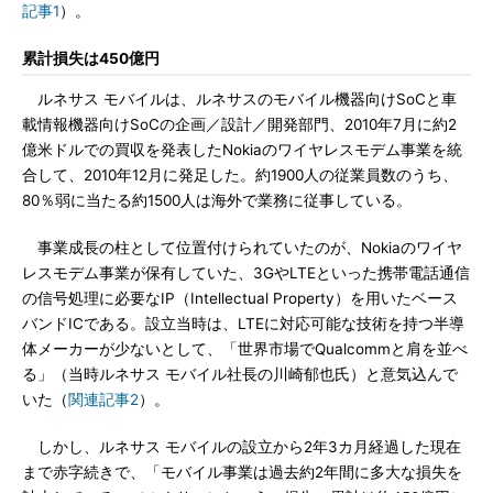
記事1
）。
累計損失は450億円
ルネサス モバイルは、ルネサスのモバイル機器向けSoCと車
載情報機器向けSoCの企画／設計／開発部門、2010年7月に約2
億米ドルでの買収を発表したNokiaのワイヤレスモデム事業を統
合して、2010年12月に発足した。約1900人の従業員数のうち、
80％弱に当たる約1500人は海外で業務に従事している。
事業成長の柱として位置付けられていたのが、Nokiaのワイヤ
レスモデム事業が保有していた、3GやLTEといった携帯電話通信
の信号処理に必要なIP（Intellectual Property）を用いたベース
バンドICである。設立当時は、LTEに対応可能な技術を持つ半導
体メーカーが少ないとして、「世界市場でQualcommと肩を並べ
る」（当時ルネサス モバイル社長の川崎郁也氏）と意気込んで
いた（
関連記事2
）。
しかし、ルネサス モバイルの設立から2年3カ月経過した現在
まで赤字続きで、「モバイル事業は過去約2年間に多大な損失を