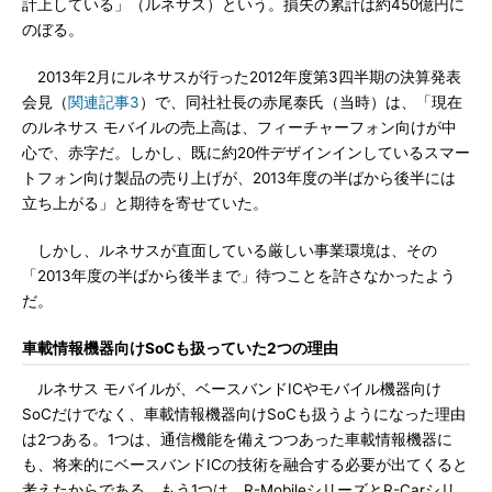
計上している」（ルネサス）という。損失の累計は約450億円に
のぼる。
2013年2月にルネサスが行った2012年度第3四半期の決算発表
会見（
関連記事3
）で、同社社長の赤尾泰氏（当時）は、「現在
のルネサス モバイルの売上高は、フィーチャーフォン向けが中
心で、赤字だ。しかし、既に約20件デザインインしているスマー
トフォン向け製品の売り上げが、2013年度の半ばから後半には
立ち上がる」と期待を寄せていた。
しかし、ルネサスが直面している厳しい事業環境は、その
「2013年度の半ばから後半まで」待つことを許さなかったよう
だ。
車載情報機器向けSoCも扱っていた2つの理由
ルネサス モバイルが、ベースバンドICやモバイル機器向け
SoCだけでなく、車載情報機器向けSoCも扱うようになった理由
は2つある。1つは、通信機能を備えつつあった車載情報機器に
も、将来的にベースバンドICの技術を融合する必要が出てくると
考えたからである。もう1つは、R-MobileシリーズとR-Carシリ