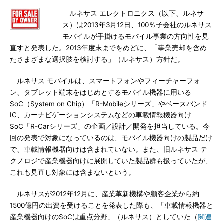
ルネサス エレクトロニクス（以下、ルネサ
ス）は2013年3月12日、100％子会社のルネサス
モバイルが手掛けるモバイル事業の方向性を見
直すと発表した。2013年度末までをめどに、「事業売却を含め
たさまざまな選択肢を検討する」（ルネサス）方針だ。
ルネサス モバイルは、スマートフォンやフィーチャーフォ
ン、タブレット端末をはじめとするモバイル機器に用いる
SoC（System on Chip）「R-Mobileシリーズ」やベースバンド
IC、カーナビゲーションシステムなどの車載情報機器向け
SoC「R-Carシリーズ」の企画／設計／開発を担当している。今
回の発表で対象になっているのは、モバイル機器向けの製品だけ
で、車載情報機器向けは含まれていない。また、旧ルネサス テ
クノロジで産業機器向けに展開していた製品群も扱っていたが、
これも見直し対象には含まないという。
ルネサスが2012年12月に、産業革新機構や顧客企業から約
1500億円の出資を受けることを発表した際も、「車載情報機器と
産業機器向けのSoCは重点分野」（ルネサス）としていた（
関連