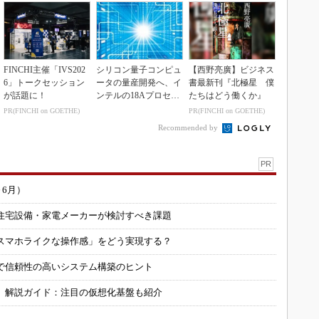
FINCHI主催「IVS202
シリコン量子コンピュ
【西野亮廣】ビジネス
6」トークセッション
ータの量産開発へ、イ
書最新刊『北極星 僕
が話題に！
ンテルの18Aプロセス
たちはどう働くか』
を活用
PR(FINCHI on GOETHE)
PR(FINCHI on GOETHE)
Recommended by
PR
～6月）
住宅設備・家電メーカーが検討すべき課題
スマホライクな操作感」をどう実現する？
で信頼性の高いシステム構築のヒント
」解説ガイド：注目の仮想化基盤も紹介