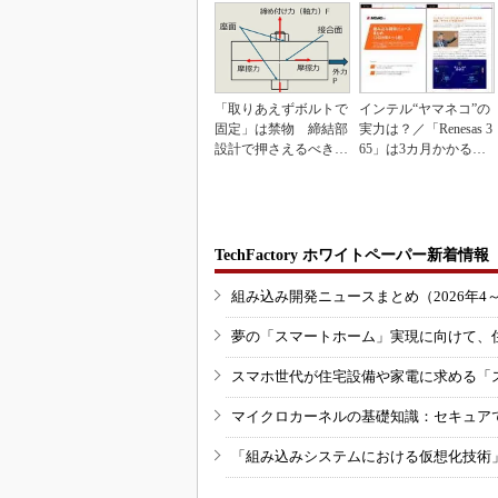
「取りあえずボルトで
インテル“ヤマネコ”の
固定」は禁物 締結部
実力は？／「Renesas 3
設計で押さえるべき基
65」は3カ月かかる作
本
業が1...
TechFactory ホワイトペーパー新着情報
組み込み開発ニュースまとめ（2026年4
夢の「スマートホーム」実現に向けて、
スマホ世代が住宅設備や家電に求める「
マイクロカーネルの基礎知識：セキュア
「組み込みシステムにおける仮想化技術