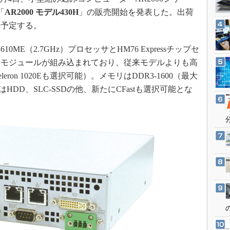
3Dプリンタ
産業オープンネット展
「
AR2000 モデル430H
」の販売開始を発表した。出荷
デジタルツインとCAE
を予定する。
S＆OP
10ME（2.7GHz）プロセッサとHM76 Expressチップセ
インダストリー4.0
ンモジュールが組み込まれており、従来モデルよりも高
イノベーション
ron 1020Eも選択可能）。メモリはDDR3-1600（最大
製造業ビッグデータ
DD、SLC-SSDの他、新たにCFastも選択可能とな
メイドインジャパン
植物工場
知財マネジメント
海外生産
グローバル設計・開発
制御セキュリティ
新型コロナへの対応