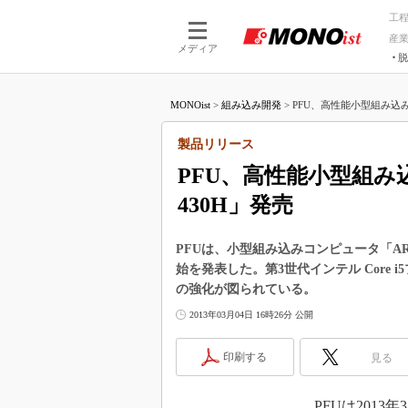
工
産
メディア
脱
つながる技術
AI×技術
MONOist
>
組み込み開発
>
PFU、高性能小型組み込みコ
つながる工場
AI×設備
つながるサービ
Physical
製品リリース
PFU、高性能小型組み込
430H」発売
PFUは、小型組み込みコンピュータ「AR2
始を発表した。第3世代インテル Core 
の強化が図られている。
2013年03月04日 16時26分 公開
印刷する
見る
PFUは2013