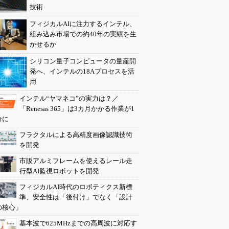
技術
フィジカルAIに注力するインテル、
組み込み市場での約40年の実績を生
かせるか
シリコン量子コンピュータの量産開
発へ、インテルの18Aプロセスを活
用
インテル“ヤマネコ”の実力は？／
「Renesas 365」は3カ月かかる作業が1
分に
フラクタルによる高精度画像認識技術
を開発
市販アルミフレームを使えるレール走
行型AI監視ロボットを開発
フィジカルAI時代のロボティクス新標
準、安全性は「後付け」でなく「設計
の核心」
基本波で625MHzまでの高周波に対応す