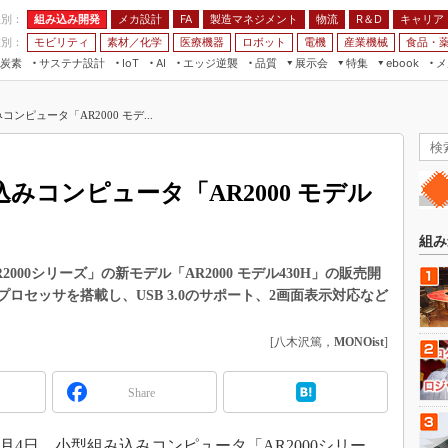
程別：
組み込み開発
メカ設計
製造マネジメント
物流
R＆D
キャリア
FA
業別：
モビリティ
素材／化学
医療機器
ロボット
電機
産業機械
食品・
炭素
サステナ設計
エッジ逆襲
品質
展示会
特集
メ
IoT
AI
ebook
伝承
組み込み開発
CEATEC
読者調査まとめ
編集後記
ンピュータ「AR2000 モデ...
JIMTOF
保全
メカ設計
つながるクルマ
組込み/エッジ コンピューティング
ス
 AI
製造マネジメント
5G
展＆IoT/5Gソリューション展
VR／AR
FA
みコンピュータ「AR2000 モデル
IIFES
モビリティ
フィールドサービス
国際ロボット展
素材／化学
FPGA
組み
ジャパンモビリティショー
組み込み画像技術
000シリーズ」の新モデル「AR2000 モデル430H」の販売開
TECHNO-FRONTIER
i5プロセッサを搭載し、USB 3.0のサポート、2画面表示対応など
組み込みモデリング
人テク展
Windows Embedded
[八木沢篤，
MONOist
]
スマート工場EXPO
車載ソフト開発
EdgeTech+
Share
ISO26262
日本ものづくりワールド
無償設計ツール
AUTOMOTIVE WORLD
年3月4日、小型組み込みコンピュータ「AR2000シリー