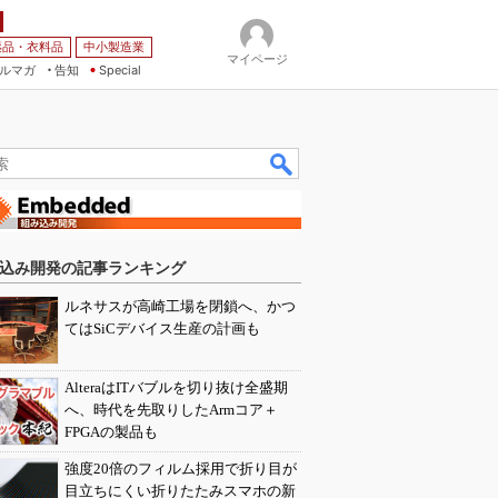
薬品・衣料品
中小製造業
マイページ
ルマガ
告知
Special
込み開発の記事ランキング
ルネサスが高崎工場を閉鎖へ、かつ
てはSiCデバイス生産の計画も
AlteraはITバブルを切り抜け全盛期
へ、時代を先取りしたArmコア＋
FPGAの製品も
強度20倍のフィルム採用で折り目が
目立ちにくい折りたたみスマホの新