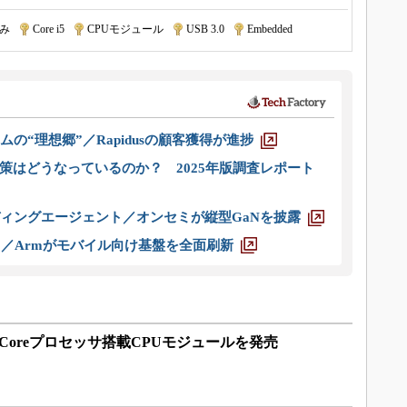
み
|
Core i5
|
CPUモジュール
|
USB 3.0
|
Embedded
ムの“理想郷”／Rapidusの顧客獲得が進捗
策はどうなっているのか？ 2025年版調査レポート
ディングエージェント／オンセミが縦型GaNを披露
ス／Armがモバイル向け基盤を全面刷新
Coreプロセッサ搭載CPUモジュールを発売