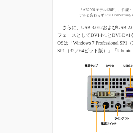
「AR2000 モデル430H」。
デルと変わらず178×175×50mm
さらに、USB 3.0×2およびUSB
フェースとしてDVI-I×1とDVI
OSは「Windows 7 Professional S
SP1（32／64ビット版）」「Ubuntu 