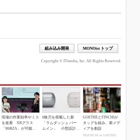
組み込み開発
MONOist トップ
Copyright © ITmedia, Inc. All Rights Reserved.
現場の作業効率やミス
6枚刃を搭載した新
GOETHEとFINCHIが
を改善 XRグラス
「ラムダッシュ パー
タッグを組み、新メデ
「MiRZA」が可能に
ムイン」 小型設計と
ィアを創設
するピッキングDX
意匠性をさらに追求
PR(FINCHI on GOETHE)
の...