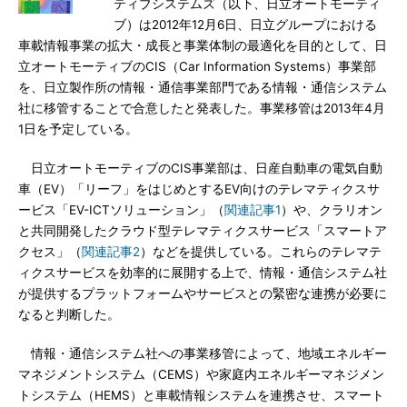
ティブシステムズ（以下、日立オートモーティ
ブ）は2012年12月6日、日立グループにおける
車載情報事業の拡大・成長と事業体制の最適化を目的として、日
立オートモーティブのCIS（Car Information Systems）事業部
を、日立製作所の情報・通信事業部門である情報・通信システム
社に移管することで合意したと発表した。事業移管は2013年4月
1日を予定している。
日立オートモーティブのCIS事業部は、日産自動車の電気自動
車（EV）「リーフ」をはじめとするEV向けのテレマティクスサ
ービス「EV-ICTソリューション」（
関連記事1
）や、クラリオン
と共同開発したクラウド型テレマティクスサービス「スマートア
クセス」（
関連記事2
）などを提供している。これらのテレマテ
ィクスサービスを効率的に展開する上で、情報・通信システム社
が提供するプラットフォームやサービスとの緊密な連携が必要に
なると判断した。
情報・通信システム社への事業移管によって、地域エネルギー
マネジメントシステム（CEMS）や家庭内エネルギーマネジメン
トシステム（HEMS）と車載情報システムを連携させ、スマート