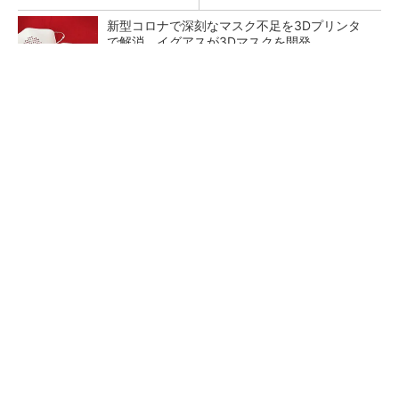
新型コロナで深刻なマスク不足を3Dプリンタ
で解消、イグアスが3Dマスクを開発
【レベル14】生成AIを味方に、3D CADを使い
こなそう！
狭小な駐車場に、シャープがポールカメラ式製
品発表 市場シェア10％目指す