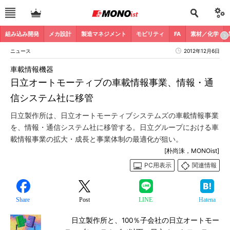
組み込み開発
メカ設計
製造マネジメント
モビリティ
FA
素材／化学
ニュース
2012年12月6日
車載情報機器
日立オートモーティブの車載情報事業、情報・通
信システム社に移管
日立製作所は、日立オートモーティブシステムズの車載情報事業
を、情報・通信システム社に移管する。日立グループにおける車
載情報事業の拡大・成長と事業体制の最適化が狙い。
[朴尚洙，MONOist]
PC用表示
関連情報
Share
Post
LINE
Hatena
日立製作所と、100％子会社の日立オートモー