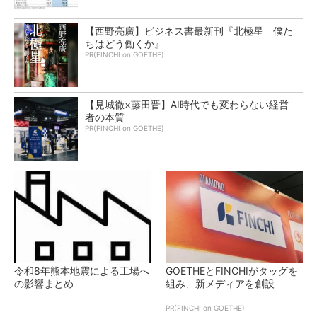
【西野亮廣】ビジネス書最新刊『北極星 僕た
ちはどう働くか』
PR(FINCHI on GOETHE)
【見城徹×藤田晋】AI時代でも変わらない経営
者の本質
PR(FINCHI on GOETHE)
令和8年熊本地震による工場へ
GOETHEとFINCHIがタッグを
の影響まとめ
組み、新メディアを創設
PR(FINCHI on GOETHE)