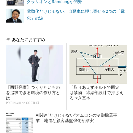
クラリオンとSamsungが開発
電動化だけじゃない、自動車に押し寄せる2つの「電
化」の波
あなたにおすすめ
【西野亮廣】つくりたいもの
「取りあえずボルトで固定」
を追求できる環境の作り方と
は禁物 締結部設計で押さえ
は
るべき基本
PR(FINCHI on GOETHE)
AI関連“だけじゃない”オムロンの制御機器事
業、地道な顧客基盤強化が結実