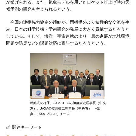
が挙げられる。また、気象モデルを用いたロケット打上げ時の天
候予測の研究も考えられるという。
今回の連携協力協定の締結が、両機構のより積極的な交流を生
み、日本の科学技術・学術研究の発展に大きく貢献するだろうと
している。そして、海洋・宇宙連携のより一層の進展が地球環境
問題や防災などの課題対応に寄与するだろうという。
締結式の様子。JAMSTECの加藤康宏理事長（中央
左）、JAXAの立川敬二理事長（中央右） ※出
典：JAXA プレスリリース
関連キーワード