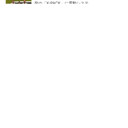
発の「X-PACK」に電動システ...
ペロブスカイト太陽電池の量産に有効なイン
ク、従来比で1.5倍の性能向上
【レベル14】生成AIを味方に、3D CADを使い
こなそう！
狭小な駐車場に、シャープが
【レベル4】図面の穴寸法の表