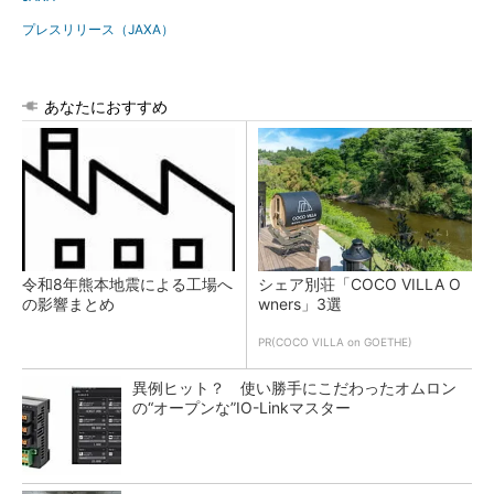
プレスリリース（JAXA）
あなたにおすすめ
令和8年熊本地震による工場へ
シェア別荘「COCO VILLA O
の影響まとめ
wners」3選
PR(COCO VILLA on GOETHE)
異例ヒット？ 使い勝手にこだわったオムロン
の“オープンな”IO-Linkマスター