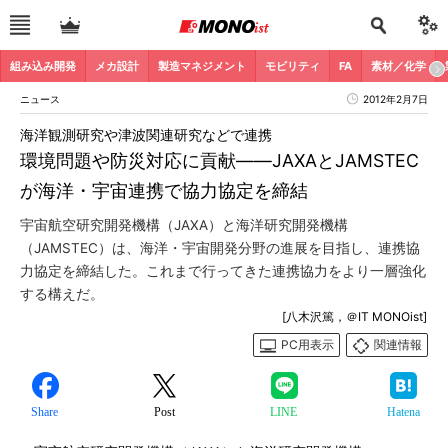
組み込み開発
メカ設計
製造マネジメント
モビリティ
FA
素材／化学
ニュース
2012年2月7日
海洋観測研究や津波関連研究などで連携
環境問題や防災対応に貢献――JAXAとJAMSTEC
が海洋・宇宙連携で協力協定を締結
宇宙航空研究開発機構（JAXA）と海洋研究開発機構
（JAMSTEC）は、海洋・宇宙開発分野の進展を目指し、連携協
力協定を締結した。これまで行ってきた連携協力をより一層強化
する構えだ。
[八木沢篤，＠IT MONOist]
PC用表示
関連情報
Share
Post
LINE
Hatena