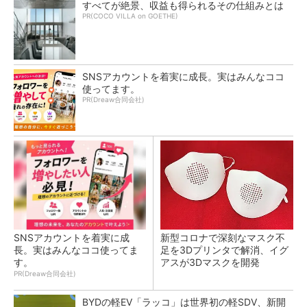
すべてが絶景、収益も得られるその仕組みとは
PR(COCO VILLA on GOETHE)
SNSアカウントを着実に成長。実はみんなココ
使ってます。
PR(Dreaw合同会社)
SNSアカウントを着実に成
新型コロナで深刻なマスク不
長。実はみんなココ使ってま
足を3Dプリンタで解消、イグ
す。
アスが3Dマスクを開発
PR(Dreaw合同会社)
BYDの軽EV「ラッコ」は世界初の軽SDV、新開