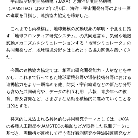
宇宙航空研究開発機構（JAXA）と海洋研究開発機構
（JAMSTEC）は2012年2月6日、海洋・宇宙開発分野のより一層
の進展を目指し、連携協力協定を締結した。
これまでも両機構は、地球規模の変動現象の解明・予測を目指
す「地球フロンティア研究システム」の共同運営や、気候や地殻
変動メカニズムをシミュレーションする「地球シミュレータ」の
共同開発など、地球環境分野をはじめとする協力関係を築いてき
た。
今回の連携協力協定では、相互の研究開発能力・人材などを生
かし、これまで行ってきた地球環境分野や通信技術分野における
連携協力をより一層進める他、防災・宇宙輸送などの新たな分野
も含めた共同研究や、データの相互利用、広報、青少年への教
育、普及啓発など、さまざまな活動を積極的に進めていくことを
目的とする。
将来的に見込まれる具体的な共同研究テーマとしては、JAXA
の各種人工衛星やJAMSTECの船舶などが取得した観測データに
基づき、両機構が連携して行う海洋観測研究や津波関連研究など