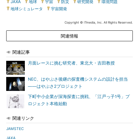
JAXA
|
地球
|
宇宙
|
防災
|
研究開発
|
環境問題
|
地球シミュレータ
|
宇宙開発
Copyright © ITmedia, Inc. All Rights Reserved.
関連情報
関連記事
月面レースに挑む研究者、東北大・吉田教授
NEC、はやぶさ後継の探査機システムの設計を担当
――はやぶさ2プロジェクト
下町中小企業が深海探査に挑戦、「江戸っ子1号」プ
ロジェクト本格始動
関連リンク
JAMSTEC
JAXA