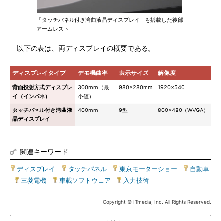
「タッチパネル付き湾曲液晶ディスプレイ」を搭載した後部
アームレスト
以下の表は、両ディスプレイの概要である。
ディスプレイタイプ
デモ機曲率
表示サイズ
解像度
背面投射方式ディスプレ
300mm（最
980×280mm
1920×540
イ（インパネ）
小値）
タッチパネル付き湾曲液
400mm
9型
800×480（WVGA）
晶ディスプレイ
関連キーワード
ディスプレイ
|
タッチパネル
|
東京モーターショー
|
自動車
|
三菱電機
|
車載ソフトウェア
|
入力技術
Copyright © ITmedia, Inc. All Rights Reserved.