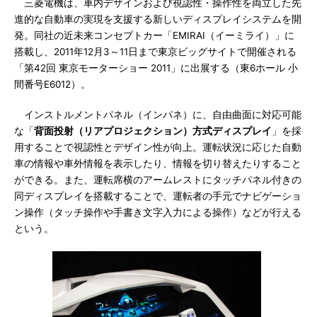
三菱電機は、車内デザインおよび視認性・操作性を両立した先
進的な自動車の実現を支援する新しいディスプレイシステムを開
発。同社の近未来コンセプトカー「EMIRAI（イーミライ）」に
搭載し、2011年12月3～11日まで東京ビッグサイトで開催される
「第42回 東京モーターショー 2011」に出展する（東6ホール 小
間番号E6012）。
インストルメントパネル（インパネ）に、自由曲面に対応可能
な「
背面投射（リアプロジェクション）方式ディスプレイ
」を採
用することで視認性とデザイン性が向上。運転状況に応じた自動
車の情報や車外情報を表示したり、情報を切り替えたりすること
ができる。また、運転席横のアームレストにタッチパネル付きの
同ディスプレイを搭載することで、運転者の手元でナビゲーショ
ン操作（タッチ操作や手書き文字入力による操作）などが行える
という。