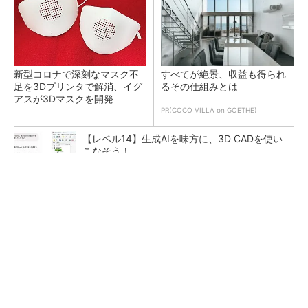
新型コロナで深刻なマスク不
すべてが絶景、収益も得られ
足を3Dプリンタで解消、イグ
るその仕組みとは
アスが3Dマスクを開発
PR(COCO VILLA on GOETHE)
【レベル14】生成AIを味方に、3D CADを使い
こなそう！
令和8年熊本地震による工場への影響まとめ
狭小な駐車場に、シャープがポールカメラ式製
品発表 市場シェア10％目指す