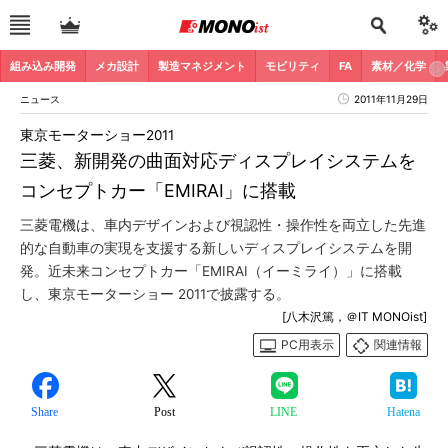
組み込み開発
メカ設計
製造マネジメント
モビリティ
FA
素材／化学
ニュース
2011年11月29日
東京モーターショー2011
三菱、新開発の曲面対応ディスプレイシステムを
コンセプトカー「EMIRAI」に搭載
三菱電機は、車内デザインおよび視認性・操作性を両立した先進
的な自動車の実現を支援する新しいディスプレイシステムを開
発。近未来コンセプトカー「EMIRAI（イーミライ）」に搭載
し、東京モーターショー 2011で披露する。
[八木沢篤，＠IT MONOist]
PC用表示
関連情報
Share
Post
LINE
Hatena