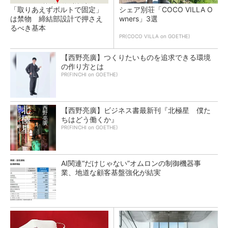
「取りあえずボルトで固定」
シェア別荘「COCO VILLA O
は禁物 締結部設計で押さえ
wners」3選
るべき基本
PR(COCO VILLA on GOETHE)
【西野亮廣】つくりたいものを追求できる環境
の作り方とは
PR(FINCHI on GOETHE)
【西野亮廣】ビジネス書最新刊『北極星 僕た
ちはどう働くか』
PR(FINCHI on GOETHE)
AI関連“だけじゃない”オムロンの制御機器事
業、地道な顧客基盤強化が結実