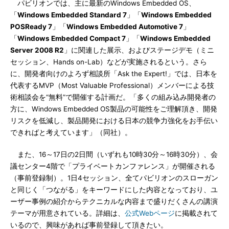
パビリオンでは、主に最新のWindows Embedded OS、
「
Windows Embedded Standard 7
」「
Windows Embedded
POSReady 7
」「
Windows Embedded Automotive 7
」
「
Windows Embedded Compact 7
」「
Windows Embedded
Server 2008 R2
」に関連した展示、およびステージデモ（ミニ
セッション、Hands on-Lab）などが実施されるという。さら
に、開発者向けのよろず相談所「Ask the Expert!」では、日本を
代表するMVP（Most Valuable Professional）メンバーによる技
術相談会を“無料”で開催する計画だ。「多くの組み込み開発者の
方に、Windows Embedded OS製品の可能性をご理解頂き、開発
リスクを低減し、製品開発における日本の競争力強化をお手伝い
できればと考えています」（同社）。
また、16～17日の2日間（いずれも10時30分～16時30分）、会
議センター4階で「プライベートカンファレンス」が開催される
（事前登録制）。1日4セッション、全てパビリオンのスローガン
と同じく「つながる」をキーワードにした内容となっており、ユ
ーザー事例の紹介からテクニカルな内容まで盛りだくさんの講演
テーマが用意されている。詳細は、
公式Webページ
に掲載されて
いるので、興味があれば事前登録して頂きたい。