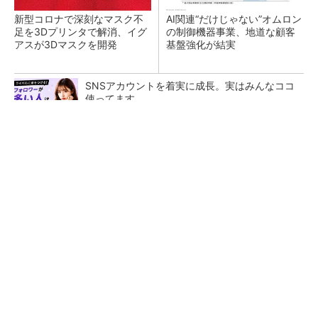
新型コロナで深刻なマスク不
AI関連“だけじゃない”オムロン
足を3Dプリンタで解消、イグ
の制御機器事業、地道な顧客
アスが3Dマスクを開発
基盤強化が結実
SNSアカウントを着実に成長。実はみんなココ
使ってます。
PR(Dreaw合同会社)
【レベル14】生成AIを味方に、3D CADを使い
こなそう！
「取りあえずボルトで固定」は禁物 締結部設
計で押さえるべき基本