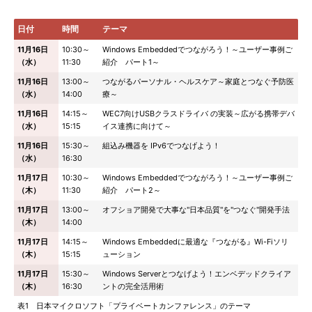
日付
時間
テーマ
11月16日
10:30～
Windows Embeddedでつながろう！～ユーザー事例ご
（水）
11:30
紹介 パート1～
11月16日
13:00～
つながるパーソナル・ヘルスケア～家庭とつなぐ予防医
（水）
14:00
療～
11月16日
14:15～
WEC7向けUSBクラスドライバ の実装～広がる携帯デバ
（水）
15:15
イス連携に向けて～
11月16日
15:30～
組込み機器を IPv6でつなげよう！
（水）
16:30
11月17日
10:30～
Windows Embeddedでつながろう！～ユーザー事例ご
（木）
11:30
紹介 パート2～
11月17日
13:00～
オフショア開発で大事な"日本品質"を"つなぐ"開発手法
（木）
14:00
11月17日
14:15～
Windows Embeddedに最適な『つながる』Wi-Fiソリ
（木）
15:15
ューション
11月17日
15:30～
Windows Serverとつなげよう！エンベデッドクライア
（木）
16:30
ントの完全活用術
表1 日本マイクロソフト「プライベートカンファレンス」のテーマ