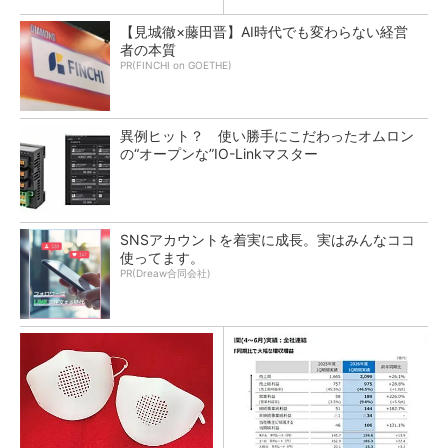
【見城徹×藤田晋】AI時代でも変わらない経営
者の本質
PR(FINCHI on GOETHE)
異例ヒット？ 使い勝手にこだわったオムロン
の“オープンな”IO-Linkマスター
SNSアカウントを着実に成長。実はみんなココ
使ってます。
PR(Dreaw合同会社)