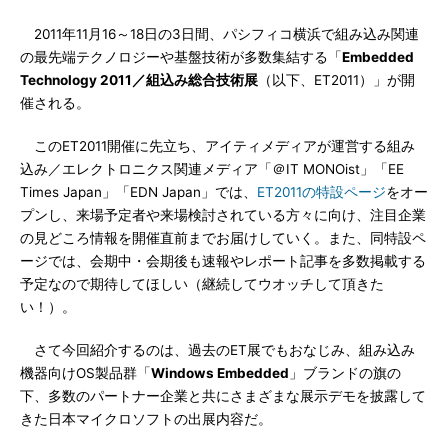
2011年11月16～18日の3日間、パシフィコ横浜で組み込み関連
の最先端テクノロジーや基盤技術が多数集結する「
Embedded
Technology 2011／組込み総合技術展
（以下、ET2011）」が開
催される。
このET2011開催に先立ち、アイティメディアが運営する組み
込み／エレクトロニクス関連メディア「＠IT MONOist」「EE
Times Japan」「EDN Japan」では、
ET2011の特設ページ
をオー
プンし、来場予定者や来場検討されている方々に向け、注目企業
の見どころ情報を開催直前までお届けしていく。また、同特設ペ
ージでは、会期中・会期後も速報やレポート記事を多数掲載する
予定なので期待してほしい（継続してウオッチして頂きた
い！）。
さて今回紹介するのは、過去のET展でもおなじみ、組み込み
機器向けOS製品群「
Windows Embedded
」ブランドの旗の
下、多数のパートナー企業と共にさまざまな展示デモを披露して
きた日本マイクロソフトの出展内容だ。