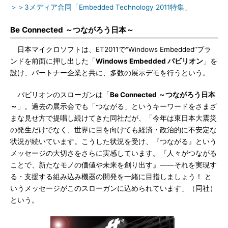
＞＞3メディア合同「Embedded Technology 2011特集」
Be Connected ～つながろう日本～
日本マイクロソフトは、ET2011で“Windows Embedded”ブラ
ンドを前面に押し出した「
Windows Embedded パビリオン
」を
設け、パートナー企業と共に、多数の展示デモを行うという。
パビリオンのスローガンは「
Be Connected ～つながろう日本
～
」。過去の展示会でも「つながる」というキーワードをさまざ
まな見せ方で提唱し続けてきた同社だが、「今年は東日本大震災
の発生だけでなく、世界に目を向けても経済・政治的に不安定な
状況が続いています。こうした状況を受け、『つながる』という
メッセージの大切さをさらに実感しています。『人々がつながる
ことで、新たなモノの価値や未来を創り出す』――それを実現す
る・支援する組み込み機器の開発を一緒に目指しましょう！ と
いうメッセージがこのスローガンに込められています」（同社）
という。