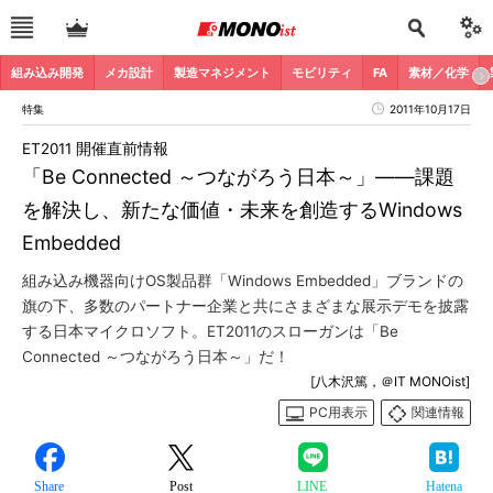
組み込み開発
メカ設計
製造マネジメント
モビリティ
FA
素材／化学
特集
2011年10月17日
ET2011 開催直前情報
「Be Connected ～つながろう日本～」――課題
を解決し、新たな価値・未来を創造するWindows
Embedded
組み込み機器向けOS製品群「Windows Embedded」ブランドの
旗の下、多数のパートナー企業と共にさまざまな展示デモを披露
する日本マイクロソフト。ET2011のスローガンは「Be
Connected ～つながろう日本～」だ！
[八木沢篤，＠IT MONOist]
PC用表示
関連情報
Share
Post
LINE
Hatena