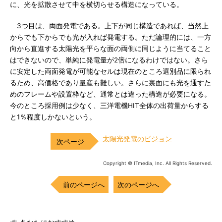
に、光を拡散させて中を横切らせる構造になっている。
3つ目は、両面発電である。上下が同じ構造であれば、当然上
からでも下からでも光が入れば発電する。ただ論理的には、一方
向から直進する太陽光を平らな面の両側に同じように当てること
はできないので、単純に発電量が2倍になるわけではない。さら
に安定した両面発電が可能なセルは現在のところ選別品に限られ
るため、高価格であり量産も難しい。さらに裏面にも光を通すた
めのフレームや設置枠など、通常とは違った構造が必要になる。
今のところ採用例は少なく、三洋電機HIT全体の出荷量からする
と1％程度しかないという。
太陽光発電のビジョン
Copyright © ITmedia, Inc. All Rights Reserved.
前のページへ
次のページへ