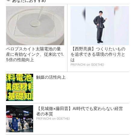
あなたにおすすめ
ペロブスカイト太陽電池の量
【西野亮廣】つくりたいもの
産に有効なインク、従来比で1.
を追求できる環境の作り方と
5倍の性能向上
は
PR(FINCHI on GOETHE)
触媒の活性向上
【見城徹×藤田晋】AI時代でも変わらない経営
者の本質
PR(FINCHI on GOETHE)