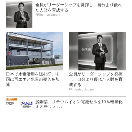
全員がリーダーシップを発揮し、自分より優れ
た人財を育成する
PR(dentsu Japan)
日本で水素活用を阻む壁、中
全員がリーダーシップを発揮
国は再エネと水素の導入を加
し、自分より優れた人財を育
速
成する
PR(dentsu Japan)
脱銅箔、リチウムイオン電池セルを10％軽量化
する新フィルム