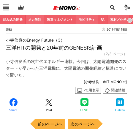
組み込み開発
メカ設計
製造マネジメント
モビリティ
FA
素材／化学
連載
2011年8月19日
小寺信良のEnergy Future（3）
三洋HITの開発と20年前のGENESIS計画
（2/3 ページ）
小寺信良氏の次世代エネルギー連載。今回は、太陽電池開発のス
タートが早かった三洋電機に、太陽電池の開発経緯と構造につい
て聞いた。
[小寺信良，＠IT MONOist]
PC用表示
関連情報
Share
Post
LINE
Hatena
前のページへ
次のページへ