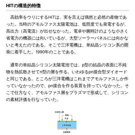
HITの構造的特徴
高効率をウリにするHITは、実を言えば偶然と必然の産物であ
った。当時のアモルファス太陽電池は、低照度でも発電するが、
高出力（高電流）が出せなかった。電卓や腕時計のような小さく
省電力の機器には向いているが、大型ソーラーパネルには向かな
いと考えたのである。そこで三洋電機は、単結晶シリコン系の開
発に着手した。1990年のことである。
通常の単結晶シリコン太陽電池では、p型の結晶の表面に不純
物を熱拡散させてn型の層を作る。いわゆるpn接合型ダイオード
と同じである。ところが三洋電機はこれまでアモルファスしか作
っていなかったので、pn接合を作る装置を持っていなかった。そ
こで仕方なく、アモルファス層をプラズマで形成して、シリコン
の素材評価を行なっていた。