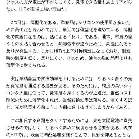
ファスの方が電圧が下がりにくく、発電できる量もあまり下がら
ない。HITが夏場に強い理由だ。
2つ目は、薄型化である。単結晶はシリコンの使用量が多いた
めに高価だと言われており、最近では薄型化を進めている。薄型
化で問題になるのは、熱による「反り」である。通常、材質の違
うものを貼り合わせると、熱膨張率が違うために、高温になると
反りが発生する。しかしHITは上下対称構造になっており、製造
時の温度も低く、反りにくい。そのため、通常の単結晶型よりも
薄型化に耐えられる。
実は単結晶型で変換効率を上げるためには、なるべく多くの光
が発電層を通過する必要がある。そのためには、純度の高いシリ
コンを大量に使って、発電層を厚くするのが近道だ。当然コスト
削減のために薄型化すれば、当然変換効率は落ちる。薄くするほ
ど、光が発電する前に向こう側に通り抜けてしまうからである。
この相反する命題をクリアするためには、光を太陽電池に直交
させるのではなく、なるべく斜めに横切らせる必要がある。現在
のHITでは、表面に凹凸処理を施すことで、反射を抑えるととも