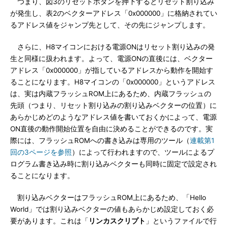
つまり、図3のリセットボタンを押下するとリセット割り込み
が発生し、表2のベクターアドレス「0x000000」に格納されてい
るアドレス値をジャンプ先として、その先にジャンプします。
さらに、H8マイコンにおける電源ONはリセット割り込みの発
生と同様に扱われます。よって、電源ONの直後には、ベクター
アドレス「0x000000」が指しているアドレスから動作を開始す
ることになります。H8マイコンの「0x000000」というアドレス
は、実は内蔵フラッシュROM上にあるため、内蔵フラッシュの
先頭（つまり、リセット割り込みの割り込みベクターの位置）に
あらかじめどのようなアドレス値を書いておくかによって、電源
ON直後の動作開始位置を自由に決めることができるのです。実
際には、フラッシュROMへの書き込みは専用のツール（
連載第1
回の3ページを参照
）によって行われますので、ツールによるプ
ログラム書き込み時に割り込みベクターも同時に固定で設定され
ることになります。
割り込みベクターはフラッシュROM上にあるため、「Hello
World」では割り込みベクターの値もあらかじめ設定しておく必
要があります。これは「
リンカスクリプト
」というファイルで行