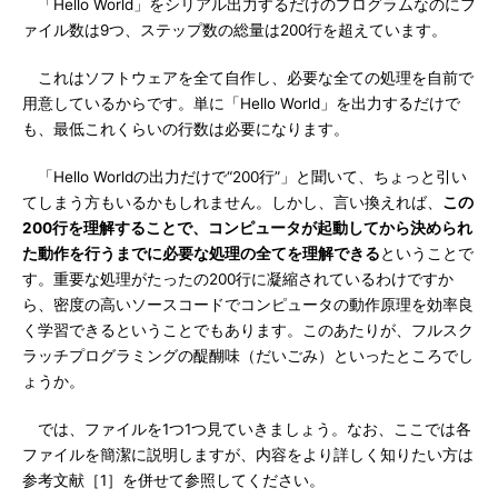
「Hello World」をシリアル出力するだけのプログラムなのにフ
ァイル数は9つ、ステップ数の総量は200行を超えています。
これはソフトウェアを全て自作し、必要な全ての処理を自前で
用意しているからです。単に「Hello World」を出力するだけで
も、最低これくらいの行数は必要になります。
「Hello Worldの出力だけで“200行”」と聞いて、ちょっと引い
てしまう方もいるかもしれません。しかし、言い換えれば、
この
200行を理解することで、コンピュータが起動してから決められ
た動作を行うまでに必要な処理の全てを理解できる
ということで
す。重要な処理がたったの200行に凝縮されているわけですか
ら、密度の高いソースコードでコンピュータの動作原理を効率良
く学習できるということでもあります。このあたりが、フルスク
ラッチプログラミングの醍醐味（だいごみ）といったところでし
ょうか。
では、ファイルを1つ1つ見ていきましょう。なお、ここでは各
ファイルを簡潔に説明しますが、内容をより詳しく知りたい方は
参考文献［1］を併せて参照してください。