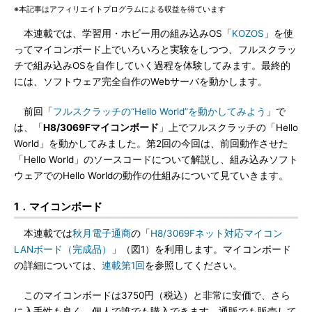
※本記事はアフィリエイトプログラムによる収益を得ています
本連載では、学習用・ホビー用の組み込みOS「
KOZOS
」を使
ってマイコンボード上でいろいろと実験をしつつ、フルスクラッ
チで組み込みOSを自作していく過程を体験してみます。最終的
には、ソフトウェア完全自作のWebサーバを動かします。
前回「
フルスクラッチの“Hello World”を動かしてみよう
」で
は、「
H8/3069Fマイコンボード
」上でフルスクラッチの「Hello
World」を動かしてみました。第2回の今回は、前回動作させた
「Hello World」のソースコードについて解説し、組み込みソフト
ウェアでのHello Worldの動作の仕組みについて見ていきます。
1．マイコンボード
本連載では
秋月電子通商
の「
H8/3069Fネット対応マイコン
LANボード（完成品）
」（図1）を利用します。マイコンボード
の詳細については、
連載第1回
を参照してください。
このマイコンボードは3750円（税込）と非常に安価で、さら
に入手性も良く、個人で誰でも購入できます。通販でも販売して