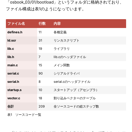
「osbook_03/01/bootload」というフォルダに格納されており、
ファイル構成は表1のようになっています。
ファイル名
行数
内容
defines.h
11
各種定義
ld.scr
31
リンカスクリプト
lib.c
19
ライブラリ
lib.h
7
lib.cのヘッダファイル
main.c
15
メイン関数
serial.c
90
シリアルドライバ
serial.h
8
serial.cのヘッダファイル
startup.s
10
スタートアップ（アセンブラ）
vector.c
18
割り込みベクターのテーブル
合計
209
全ソースコードの総ステップ数
表1 ソースコード一覧