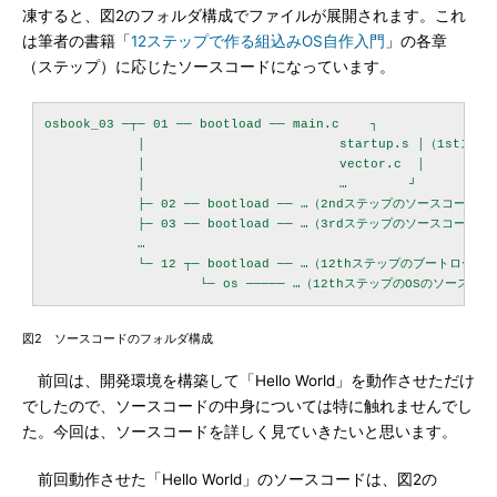
凍すると、図2のフォルダ構成でファイルが展開されます。これ
は筆者の書籍「
12ステップで作る組込みOS自作入門
」の各章
（ステップ）に応じたソースコードになっています。
osbook_03 ─┬─ 01 ── bootload ── main.c    ┐

            │                         startup.s │（1st
            │                         vector.c  │

            │                         …        ┘

            ├─ 02 ── bootload ── …（2ndステップのソースコード）

            ├─ 03 ── bootload ── …（3rdステップのソースコード）

            …

            └─ 12 ┬─ bootload ── …（12thステップのブートロー
図2 ソースコードのフォルダ構成
前回は、開発環境を構築して「Hello World」を動作させただけ
でしたので、ソースコードの中身については特に触れませんでし
た。今回は、ソースコードを詳しく見ていきたいと思います。
前回動作させた「Hello World」のソースコードは、図2の