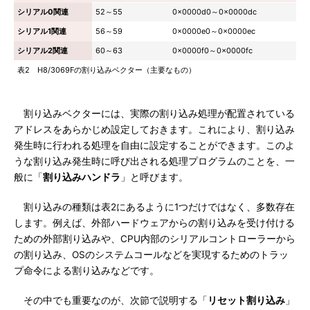
シリアル0関連
52～55
0x0000d0～0x0000dc
シリアル1関連
56～59
0x0000e0～0x0000ec
シリアル2関連
60～63
0x0000f0～0x0000fc
表2 H8/3069Fの割り込みベクター（主要なもの）
割り込みベクターには、実際の割り込み処理が配置されている
アドレスをあらかじめ設定しておきます。これにより、割り込み
発生時に行われる処理を自由に設定することができます。このよ
うな割り込み発生時に呼び出される処理プログラムのことを、一
般に「
割り込みハンドラ
」と呼びます。
割り込みの種類は表2にあるように1つだけではなく、多数存在
します。例えば、外部ハードウェアからの割り込みを受け付ける
ための外部割り込みや、CPU内部のシリアルコントローラーから
の割り込み、OSのシステムコールなどを実現するためのトラッ
プ命令による割り込みなどです。
その中でも重要なのが、次節で説明する「
リセット割り込み
」