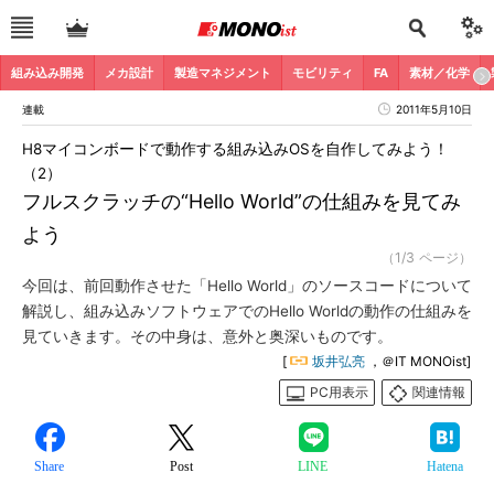
組み込み開発
メカ設計
製造マネジメント
モビリティ
FA
素材／化学
連載
2011年5月10日
H8マイコンボードで動作する組み込みOSを自作してみよう！
（2）
フルスクラッチの“Hello World”の仕組みを見てみ
よう
（1/3 ページ）
今回は、前回動作させた「Hello World」のソースコードについて
解説し、組み込みソフトウェアでのHello Worldの動作の仕組みを
見ていきます。その中身は、意外と奥深いものです。
[
坂井弘亮
，＠IT MONOist]
PC用表示
関連情報
Share
Post
LINE
Hatena