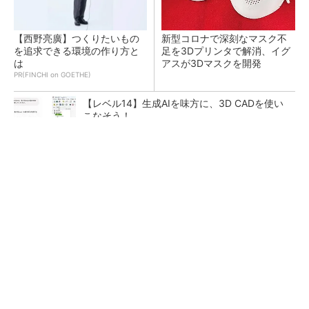
【西野亮廣】つくりたいもの
新型コロナで深刻なマスク不
を追求できる環境の作り方と
足を3Dプリンタで解消、イグ
は
アスが3Dマスクを開発
PR(FINCHI on GOETHE)
【レベル14】生成AIを味方に、3D CADを使い
こなそう！
令和8年熊本地震による工場への影響まとめ
狭小な駐車場に、シャープがポールカメラ式製
品発表 市場シェア10％目指す