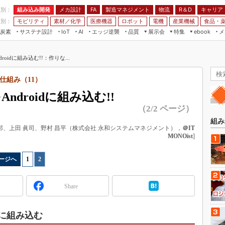
程別：
組み込み開発
メカ設計
製造マネジメント
物流
R＆D
キャリア
FA
業別：
モビリティ
素材／化学
医療機器
ロボット
電機
産業機械
食品・
炭素
サステナ設計
エッジ逆襲
品質
展示会
特集
メ
IoT
AI
ebook
伝承
組み込み開発
CEATEC
読者調査まとめ
編集後記
roidに組み込む!!：作りな...
JIMTOF
保全
メカ設計
つながるクルマ
組込み/エッジ コンピューティング
ス
 AI
製造マネジメント
5G
仕組み（11）
展＆IoT/5Gソリューション展
VR／AR
FA
ndroidに組み込む!!
IIFES
モビリティ
フィールドサービス
（2/2 ページ）
国際ロボット展
素材／化学
FPGA
組み
ジャパンモビリティショー
尚邦、上田 眞司、野村 昌平（株式会社 永和システムマネジメント），
＠IT
組み込み画像技術
MONOist
]
TECHNO-FRONTIER
組み込みモデリング
人テク展
ージへ
1
|
2
Windows Embedded
スマート工場EXPO
車載ソフト開発
Share
EdgeTech+
ISO26262
日本ものづくりワールド
無償設計ツール
dに組み込む
AUTOMOTIVE WORLD