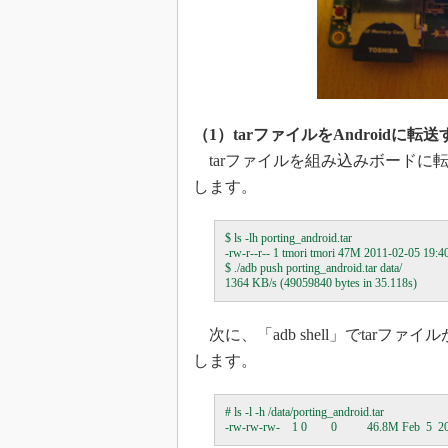
（1）tarファイルをAndroidに転送
tarファイルを組み込みボードに転
します。
$ ls -lh porting_android.tar

-rw-r--r-- 1 tmori tmori 47M 2011-02-05 19:40 
$ ./adb push porting_android.tar data/

次に、「adb shell」でtar
します。
# ls -l -h /data/porting_android.tar
