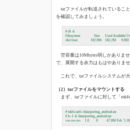
tarファイルが転送されているこ
を確認してみましょう。
# df -h

Filesystem                Size      Used Availabl
空容量は10Mbytes弱しかありませ
で、展開する余力はもはやありま
これで、tarファイルシステムが
（2）tarファイルをマウントする
まず、tarファイルに対して「mk
# mkfs.tarfs /data/porting_android.tar

# ls -l -h /data/porting_android.tar
