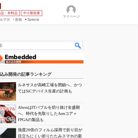
薬品・衣料品
中小製造業
マイページ
ルマガ
告知
Special
込み開発の記事ランキング
ルネサスが高崎工場を閉鎖へ、かつ
てはSiCデバイス生産の計画も
AlteraはITバブルを切り抜け全盛期
へ、時代を先取りしたArmコア＋
FPGAの製品も
強度20倍のフィルム採用で折り目が
目立ちにくい折りたたみスマホの新