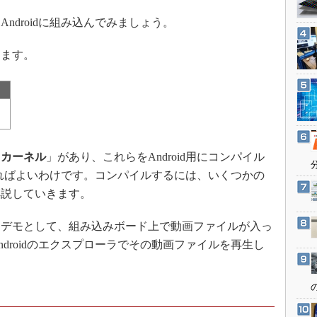
3Dプリンタ
産業オープンネット展
ndroidに組み込んでみましょう。
デジタルツインとCAE
S＆OP
ます。
インダストリー4.0
イノベーション
製造業ビッグデータ
メイドインジャパン
「
カーネル
」があり、これらをAndroid用にコンパイル
植物工場
ればよいわけです。コンパイルするには、いくつかの
知財マネジメント
解説していきます。
海外生産
グローバル設計・開発
デモとして、組み込みボード上で動画ファイルが入っ
ndroidのエクスプローラでその動画ファイルを再生し
制御セキュリティ
！
新型コロナへの対応