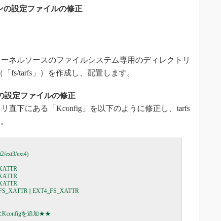
ンの設定ファイルの修正
nuxカーネルソースのファイルシステム専用のディレクトリ
（「fs/tarfs」）を作成し、配置します。
の設定ファイルの修正
リ直下にある「Kconfig」を以下のように修正し、tarfs
す。
2/ext3/ext4)

_XATTR

_XATTR

_XATTR

T3_FS_XATTR || EXT4_FS_XATTR
