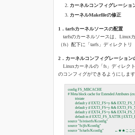
カーネルコンフィグレーショ
カーネルMakefileの修正
1．tarfsカーネルソースの配置
tarfsのカーネルソースは、Li
（fs）配下に「tarfs」ディレクトリ
2．カーネルコンフィグレーション
Linuxカーネルの「fs」ディレクト
のコンフィグができるようにしま
config FS_MBCACHE

# Meta block cache for Extended Attributes (ext
        tristate

        default y if EXT2_FS=y && EXT2_FS
        default y if EXT3_FS=y && EXT3_FS
        default y if EXT4_FS=y && EXT4_FS
        default m if EXT2_FS_XATTR || EX
source "fs/reiserfs/Kconfig"

source "fs/jfs/Kconfig"
