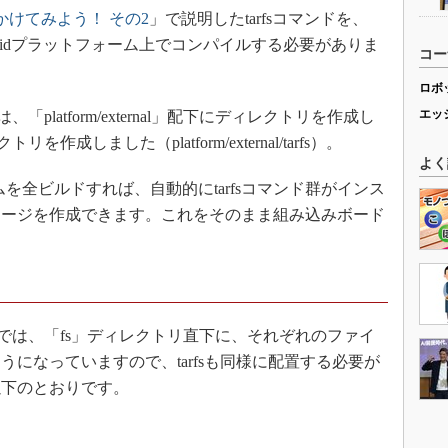
かけてみよう！ その2
」で説明したtarfsコマンドを、
ndroidプラットフォーム上でコンパイルする必要がありま
コー
ロボ
エッ
platform/external」配下にディレクトリを作成し
作成しました（platform/external/tarfs）。
よく
ムを全ビルドすれば、自動的にtarfsコマンド群がインス
メージを作成できます。これをそのまま組み込みボード
id）では、「fs」ディレクトリ直下に、それぞれのファイ
になっていますので、tarfsも同様に配置する必要が
以下のとおりです。