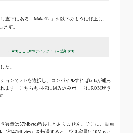
リ直下にある「Makefile」を以下のように修正し、
にします。
した。
でtarfsを選択し、コンパイルすればtarfsが組み
れます。こちらも同様に組み込みボードにROM焼き
です。
量は57Mbytes程度しかありません。そこに、動画
約47Mbytes）を転送すると、空き容量は10Mbytes