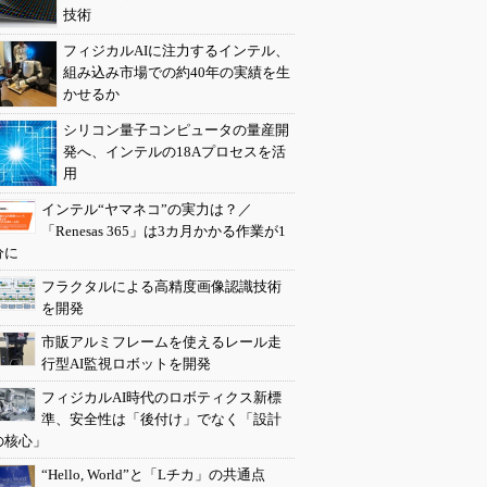
技術
フィジカルAIに注力するインテル、
組み込み市場での約40年の実績を生
かせるか
シリコン量子コンピュータの量産開
発へ、インテルの18Aプロセスを活
用
インテル“ヤマネコ”の実力は？／
「Renesas 365」は3カ月かかる作業が1
分に
フラクタルによる高精度画像認識技術
を開発
市販アルミフレームを使えるレール走
行型AI監視ロボットを開発
フィジカルAI時代のロボティクス新標
準、安全性は「後付け」でなく「設計
の核心」
“Hello, World”と「Lチカ」の共通点