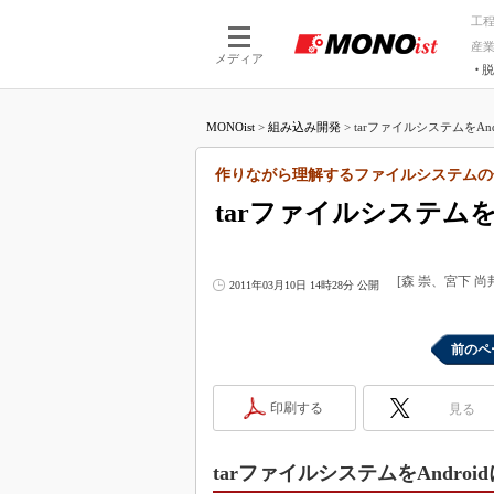
工
産
メディア
脱
つながる技術
AI×技術
MONOist
>
組み込み開発
>
tarファイルシステムをAnd
つながる工場
AI×設備
つながるサービ
Physical
作りながら理解するファイルシステムの
tarファイルシステムをA
[森 崇、宮下 
2011年03月10日 14時28分 公開
前のペ
印刷する
見る
tarファイルシステムをAndroi