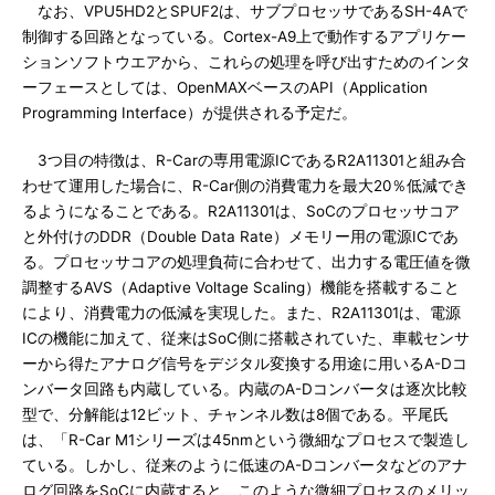
なお、VPU5HD2とSPUF2は、サブプロセッサであるSH-4Aで
制御する回路となっている。Cortex-A9上で動作するアプリケー
ションソフトウエアから、これらの処理を呼び出すためのインタ
ーフェースとしては、OpenMAXベースのAPI（Application
Programming Interface）が提供される予定だ。
3つ目の特徴は、R-Carの専用電源ICであるR2A11301と組み合
わせて運用した場合に、R-Car側の消費電力を最大20％低減でき
るようになることである。R2A11301は、SoCのプロセッサコア
と外付けのDDR（Double Data Rate）メモリー用の電源ICであ
る。プロセッサコアの処理負荷に合わせて、出力する電圧値を微
調整するAVS（Adaptive Voltage Scaling）機能を搭載すること
により、消費電力の低減を実現した。また、R2A11301は、電源
ICの機能に加えて、従来はSoC側に搭載されていた、車載センサ
ーから得たアナログ信号をデジタル変換する用途に用いるA-Dコ
ンバータ回路も内蔵している。内蔵のA-Dコンバータは逐次比較
型で、分解能は12ビット、チャンネル数は8個である。平尾氏
は、「R-Car M1シリーズは45nmという微細なプロセスで製造し
ている。しかし、従来のように低速のA-Dコンバータなどのアナ
ログ回路をSoCに内蔵すると、このような微細プロセスのメリッ