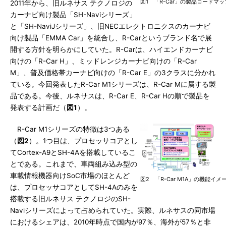
図1 「R-Car」の製品ロードマ
2011年から、旧ルネサス テクノロジの
カーナビ向け製品「SH-Naviシリーズ」
と「SH-NaviJシリーズ」、旧NECエレクトロニクスのカーナビ
向け製品「EMMA Car」を統合し、R-Carというブランド名で展
開する方針を明らかにしていた。R-Carは、ハイエンドカーナビ
向けの「R-Car H」、ミッドレンジカーナビ向けの「R-Car
M」、普及価格帯カーナビ向けの「R-Car E」の3クラスに分かれ
ている。今回発表したR-Car M1シリーズは、R-Car Mに属する製
品である。今後、ルネサスは、R-Car E、R-Car Hの順で製品を
発表する計画だ（
図1
）。
R-Car M1シリーズの特徴は3つある
（
図2
）。1つ目は、プロセッサコアとし
てCortex-A9とSH-4Aを搭載しているこ
とである。これまで、車両組み込み型の
車載情報機器向けSoC市場のほとんど
図2 「R-Car M1A」の機能イ
は、プロセッサコアとしてSH-4Aのみを
搭載する旧ルネサス テクノロジのSH-
Naviシリーズによって占められていた。実際、ルネサスの同市場
におけるシェアは、2010年時点で国内が97％、海外が57％と非