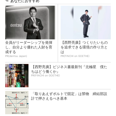
あなたにおすすめ
全員がリーダーシップを発揮
【西野亮廣】つくりたいもの
し、自分より優れた人財を育
を追求できる環境の作り方と
成する
は
PR(dentsu Japan)
PR(FINCHI on GOETHE)
【西野亮廣】ビジネス書最新刊『北極星 僕た
ちはどう働くか』
PR(FINCHI on GOETHE)
「取りあえずボルトで固定」は禁物 締結部設
計で押さえるべき基本