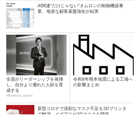
AI関連“だけじゃない”オムロンの制御機器事
業、地道な顧客基盤強化が結実
全員がリーダーシップを発揮
令和8年熊本地震による工場へ
し、自分より優れた人財を育
の影響まとめ
成する
PR(dentsu Japan)
新型コロナで深刻なマスク不足を3Dプリンタ
で解消、イグアスが3Dマスクを開発