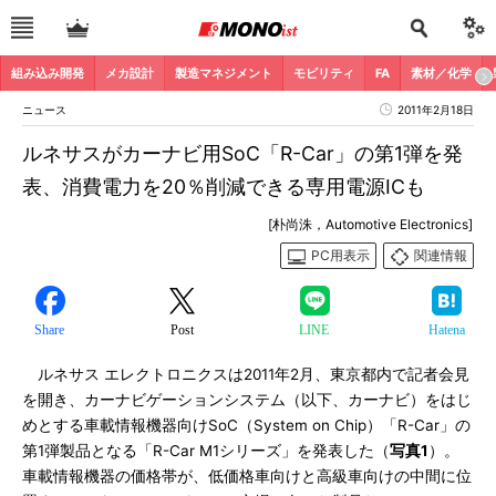
組み込み開発
メカ設計
製造マネジメント
モビリティ
FA
素材／化学
ニュース
2011年2月18日
ルネサスがカーナビ用SoC「R-Car」の第1弾を発
表、消費電力を20％削減できる専用電源ICも
[朴尚洙，Automotive Electronics]
PC用表示
関連情報
Share
Post
LINE
Hatena
ルネサス エレクトロニクスは2011年2月、東京都内で記者会見
を開き、カーナビゲーションシステム（以下、カーナビ）をはじ
めとする車載情報機器向けSoC（System on Chip）「R-Car」の
第1弾製品となる「R-Car M1シリーズ」を発表した（
写真1
）。
車載情報機器の価格帯が、低価格車向けと高級車向けの中間に位