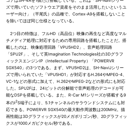
コアはSH-4Aを1個だけ搭載している。これは「SH-Naviシリー
ズで用いていたソフトウエア資産をそのまま活用したいというユ
ーザー向け」（平尾氏）の品種で、Cortex-A9を搭載しないこと
を除いてほぼ同じ仕様となっている。
2つ目の特徴は、フルHD（高品位）映像の再生など高度なマル
チメディア処理に対応するための専用回路を搭載したことだ。搭
載したのは、映像処理回路「VPU5HD2」、音声処理回路
「SPU2F」、そして英Imagination Technologies社の3Dグラフ
ィックスエンジンIP（Intellectual Property）「POWERVR
SGX540」の3つである。まず、VPU5HD2は、SH-NaviJシリー
ズで用いられていた「VPU5HD1」が対応するH.264やMPEG-4、
VC-1などの形式に加えて、H.262やMPEG-2などの形式にも対応
した。SPU2Fは、24ビットの分解能で音声処理のデコードが可
能なDSPを搭載している。また、R-Car M1シリーズが搭載する9
2
本のI
S端子により、5.1チャンネルのサラウンドシステムにも対
応できる。POWERVR SGX540の最大動作周波数は200MHz。描
画性能は3Dグラフィックスが20メガポリゴン/秒、2Dグラフィッ
クスが1000メガピクセル/秒である。