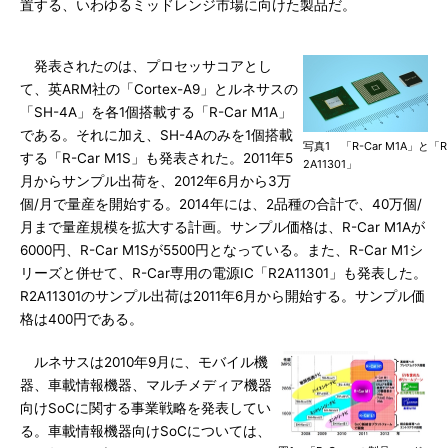
置する、いわゆるミッドレンジ市場に向けた製品だ。
発表されたのは、プロセッサコアとし
て、英ARM社の「Cortex-A9」とルネサスの
「SH-4A」を各1個搭載する「R-Car M1A」
である。それに加え、SH-4Aのみを1個搭載
写真1 「R-Car M1A」と「R
する「R-Car M1S」も発表された。2011年5
2A11301」
月からサンプル出荷を、2012年6月から3万
個/月で量産を開始する。2014年には、2品種の合計で、40万個/
月まで量産規模を拡大する計画。サンプル価格は、R-Car M1Aが
6000円、R-Car M1Sが5500円となっている。また、R-Car M1シ
リーズと併せて、R-Car専用の電源IC「R2A11301」も発表した。
R2A11301のサンプル出荷は2011年6月から開始する。サンプル価
格は400円である。
ルネサスは2010年9月に、モバイル機
器、車載情報機器、マルチメディア機器
向けSoCに関する事業戦略を発表してい
る。車載情報機器向けSoCについては、