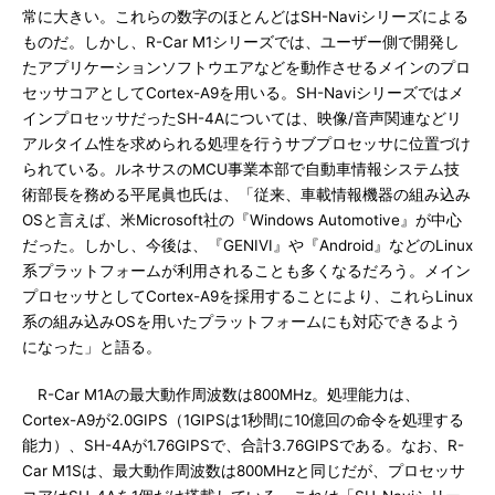
常に大きい。これらの数字のほとんどはSH-Naviシリーズによる
ものだ。しかし、R-Car M1シリーズでは、ユーザー側で開発し
たアプリケーションソフトウエアなどを動作させるメインのプロ
セッサコアとしてCortex-A9を用いる。SH-Naviシリーズではメ
インプロセッサだったSH-4Aについては、映像/音声関連などリ
アルタイム性を求められる処理を行うサブプロセッサに位置づけ
られている。ルネサスのMCU事業本部で自動車情報システム技
術部長を務める平尾眞也氏は、「従来、車載情報機器の組み込み
OSと言えば、米Microsoft社の『Windows Automotive』が中心
だった。しかし、今後は、『GENIVI』や『Android』などのLinux
系プラットフォームが利用されることも多くなるだろう。メイン
プロセッサとしてCortex-A9を採用することにより、これらLinux
系の組み込みOSを用いたプラットフォームにも対応できるよう
になった」と語る。
R-Car M1Aの最大動作周波数は800MHz。処理能力は、
Cortex-A9が2.0GIPS（1GIPSは1秒間に10億回の命令を処理する
能力）、SH-4Aが1.76GIPSで、合計3.76GIPSである。なお、R-
Car M1Sは、最大動作周波数は800MHzと同じだが、プロセッサ