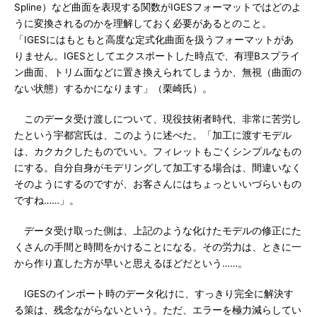
Spline）など曲面を表現する関数がIGESフォーマットではどのよ
うに変換されるのかを理解しておく必要があるとのこと。
「IGESにはもともと高度な定式化曲面を扱うフォーマットがあ
りません。IGESとしてエクスポートした時点で、有理Bスプライ
ン曲面、トリム面などに置き換えられてしまうか、無視（曲面の
ない状態）するかになります」（栗崎氏）。
このデータ受け渡しについて、現役技術者時代、非常に苦労し
たという宇都宮氏は、このように述べた。「加工に渡すモデル
は、カクカクしたものでいい。フィレットもごくシンプルなもの
にする。自分自身がモデリングして加工する場合は、間違いなく
そのようにするのですが、お客さんにはちょっといいづらいもの
ですね……」。
データ受け取った側は、上記のような化けたモデルの修正にた
くさんの手間と時間をかけることになる。その労力は、ときに一
から作り直した方が早いと思えるほどだという……。
IGESのインポート時のデータ化けに、すっきり完全に解決す
る策は、残念ながらないという。ただ、エラーを極力減らしてい