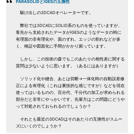
PARASOLIDとIGESの互換性
駆け出しの3DCADオペレーターです。
弊社では3DCADにSOLID系のものを使っていますが、
客先から支給されたデータがIGESのようなデータの時に
有理面の非有理化や、面のずれ、エッジの割れなどが多
く、検証や図面化に手間がかかり困っています。
しかし、この技術の森でもこのあたりの相性差に関する
質問は少ないように思います。（あるにはありますが）
ソリッド化や縫合、あとは切断→一体化時の自動誤差修
正による有理化（これは裏技的な感じですが）などを現在
使ってはいるものの、百分代、千分代の加工が求められる
部分だと非常にやっかいです。先輩方はこの問題にどうや
って対処されておられるのでしょうか？
それとも最近の3DCADはそのあたりの互換性がスムー
ズにいくのでしょうか？