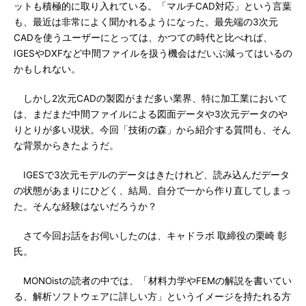
ットも積極的に取り入れている。「マルチCAD対応」という言葉
も、最近は非常によく聞かれるようになった。最先端の3次元
CADを使うユーザーにとっては、かつての時代と比べれば、
IGESやDXFなど中間ファイルを扱う機会はだいぶ減ってはいるの
かもしれない。
しかし2次元CADの製図がまだ多い業界、特に加工業において
は、まだまだ中間ファイルによる図面データや3次元データのや
りとりが多い現状。今回「技術の森」から紹介する質問も、そん
な背景からきたようだ。
IGESで3次元モデルのデータはきたけれど、読み込んだデータ
の状態があまりにひどく、結局、自分で一から作り直してしまっ
た。そんな経験はないだろうか？
さて今回お話をお伺いしたのは、キャドラボ 取締役の栗崎 彰
氏。
MONOistの読者の中では、「材料力学やFEMの解説を書いてい
る、解析ソフトウェアに詳しい方」というイメージを持たれる方