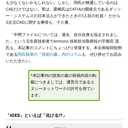
も少なくないかもしれない。しかし、同氏が精通しているのは
CAEだけではない。実は、栗崎氏はCATIAの開発元であるダッソ
ー・システムズの日本法人ができたときの1人目の社員！ だから
3次元CADに関する事情も、十八番。
「中間ファイルについては、過去、自分自身も悩まされまし
た」という元生産技術者でenmono 技術担当取締役の宇都宮 茂
氏も、本記事のコメントにちょっぴり登場する。本企画毎回恒例
である
同氏執筆の『技術の森』内のコラム
も、ぜひ併せてお読み
いただきたい。
*本記事内の技術の森の投稿内容の転
載につきましては、運営元であるエ
ヌシーネットワークの許可を得てい
ます。
「IGES」といえば「化ける!?」