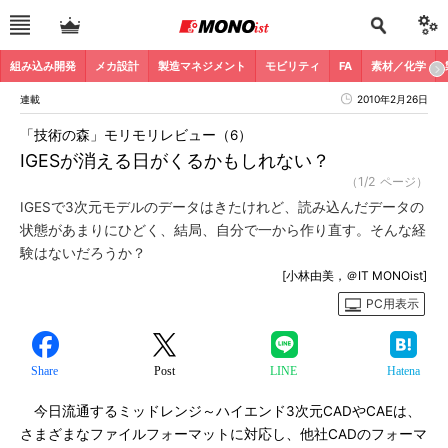
組み込み開発
メカ設計
製造マネジメント
モビリティ
FA
素材／化学
連載
2010年2月26日
「技術の森」モリモリレビュー（6）
IGESが消える日がくるかもしれない？
（1/2 ページ）
IGESで3次元モデルのデータはきたけれど、読み込んだデータの
状態があまりにひどく、結局、自分で一から作り直す。そんな経
験はないだろうか？
[小林由美，＠IT MONOist]
PC用表示
Share
Post
LINE
Hatena
今日流通するミッドレンジ～ハイエンド3次元CADやCAEは、
さまざまなファイルフォーマットに対応し、他社CADのフォーマ