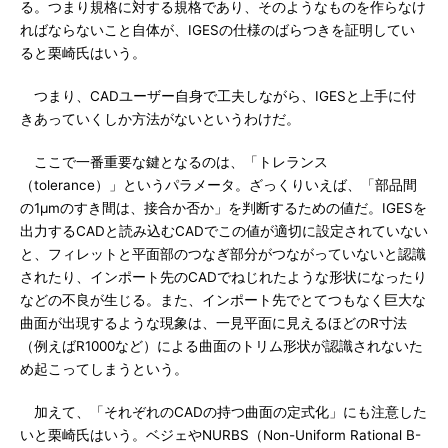
る。つまり規格に対する規格であり、そのようなものを作らなけ
ればならないこと自体が、IGESの仕様のばらつきを証明してい
ると栗崎氏はいう。
つまり、CADユーザー自身で工夫しながら、IGESと上手に付
きあっていくしか方法がないというわけだ。
ここで一番重要な鍵となるのは、「トレランス
（tolerance）」というパラメータ。ざっくりいえば、「部品間
の1μmのすき間は、接合か否か」を判断するための値だ。IGESを
出力するCADと読み込むCADでこの値が適切に設定されていない
と、フィレットと平面部のつなぎ部分がつながっていないと認識
されたり、インポート先のCADでねじれたような形状になったり
などの不良が生じる。また、インポート先でとてつもなく巨大な
曲面が出現するような現象は、一見平面に見えるほどのR寸法
（例えばR1000など）による曲面のトリム形状が認識されないた
め起こってしまうという。
加えて、「それぞれのCADの持つ曲面の定式化」にも注意した
いと栗崎氏はいう。ベジェやNURBS（Non-Uniform Rational B-