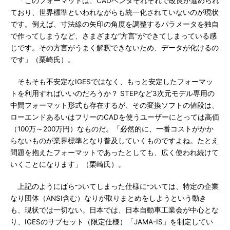
「このフォーマットは、CADベンダそれぞれで改良が進められ
ており、世界標準といわれながらも統一化されていないのが現状
です。例えば、寸法線の矢印の角度を調整するパラメータを独自
で作ってしまうなど、さまざまな“方言”ができてしまっている感
じです。その方言がうまく解釈できないため、データが化けるの
です」（栗崎氏）。
そもそも不安定なIGESではなく、もっと安定したフォーマッ
トを利用すればいいのだろうか？ STEPなど3次元モデル専用の
中間フォーマット形式も存在するが、その変換ソフトの値段は、
ローエンドあるいはフリーのCADを使うユーザーにとっては高価
（100万～200万円）なものだ。「必然的に、一番コストがかか
らないものが業界標準となり普及していくものですよね。たとえ
問題を抱えたフォーマットであったとしても、広く使われ続けて
いくことになります」（栗崎氏）。
上記のようにばらついてしまった仕様については、特定の企業
なり団体（ANSI含む）なりが取りまとめをしようという動き
も、現状では一切ない。日本では、日本自動車工業会が中心とな
り、IGESのサブセット（限定仕様）「JAMA-IS」を制定してい