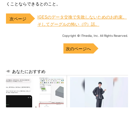
くことならできるとのこと。
IGESのデータ交換で失敗しないためのお約束。
そしてグーグルの怖い（!?）話。
Copyright © ITmedia, Inc. All Rights Reserved.
次のページへ
あなたにおすすめ
【レベル14】生成AIを味方
【西野亮廣】つくりたいもの
に、3D CADを使いこなそう！
を追求できる環境の作り方と
は