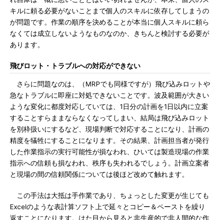
キルに頼る必要がないことまで個人のスキルに依存してしまうの
が問題です。作業の順序を決めることが本当に個人スキルに頼ら
なくては成立しないようなものなのか、きちんと検討する必要が
あります。
飛びロット・トラブルへの対応ができない
さらに問題なのは、（MRPでも同様ですが）飛び込みロットや
急なトラブルに即座に対処できないことです。波及範囲が大きい
ような変化に都度対応していては、1日分の計画を1日以内に立案
することすらままならなくなってしまい、結局は飛び込みロット
を別枠扱いにするなど、現場判断で対応することになり、計画の
精度を犠牲にすることになります。その結果、計画担当者が発行
した作業指示の実行可能性が損なわれ、ひいては製造現場の作業
指示への信頼も損なわれ、秩序も失われるでしょう。計画立案者
と現場の間の信頼関係については後ほど改めて触れます。
この手法は大抵は手作業であり、ちょっとした変更が生じても
Excelのような表計算ソフト上で延々とコピー＆ペーストを繰り
返すことになります。はた目から見ると非生産的で非人間的な作