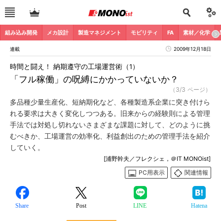
組み込み開発
メカ設計
製造マネジメント
モビリティ
FA
素材／化学
連載
2009年12月18日
時間と闘え！ 納期遵守の工場運営術（1）
「フル稼働」の呪縛にかかっていないか？
（3/3 ページ）
多品種少量生産化、短納期化など、各種製造系企業に突き付けら
れる要求は大きく変化しつつある。旧来からの経験則による管理
手法では対処し切れないさまざまな課題に対して、どのように挑
むべきか、工場運営の効率化、利益創出のための管理手法を紹介
していく。
[浦野幹夫／フレクシェ，＠IT MONOist]
PC用表示
関連情報
Share
Post
LINE
Hatena