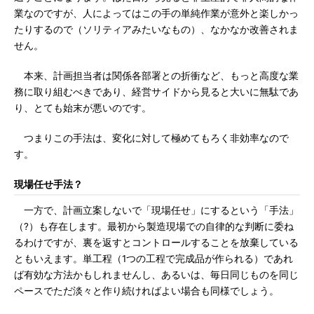
業なのですが、人によってはこの手の単純作業が意外と楽しかっ
たりするので（ソリティアみたいなもの）、なかなか改善されま
せん。
本来、計画担当者は関係各部署との折衝など、もっと高度な業
務に取り組むべきであり、経営サイドから見ると大いに無駄であ
り、とても始末が悪いのです。
つまりこの手法は、変化に対して極めてもろく非効率なので
す。
現場任せ手法？
一方で、計画立案しないで「現場任せ」にするという「手法」
（?）も存在します。最初から製造現場での自律的な判断に委ね
るわけですが、裏を返すとコントロールすることを放棄している
ともいえます。単工程（1つの工程で完成品が作られる）であれ
ば有効な方法かもしれませんし、あるいは、毎日同じものを同じ
ペースでただ淡々と作り続ければよい場合も同様でしょう。