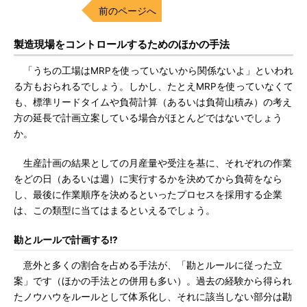
前のページへ
製造現場をコントロールするためのほかの手法
「うちの工場はMRPを使っていないから関係ないよ」といわれ
る方もおられるでしょう。しかし、たとえMRPを使っていなくて
も、標準リードタイムや負荷計算（あるいは負荷山積み）の考え
方の延長で計画立案している場合がほとんどではないでしょう
か。
生産計画の結果としての月産量や受注を基に、それぞれの作業
をどの日（あるいは週）に実行するかを決めてから負荷をなら
し、最後に作業順序を決めるといったプロセスを採用する企業
は、この類型に当てはまるといえるでしょう。
勘とルールで計画する!?
意外と多くの割合を占める手法が、「勘とルールに従った立
案」です（ほかの手法との併用も多い）。過去の経験から得られ
たノウハウをルールとして体系化し、それに該当しない部分は勘