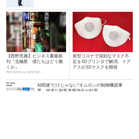
【西野亮廣】ビジネス書最新
新型コロナで深刻なマスク不
刊『北極星 僕たちはどう働
足を3Dプリンタで解消、イグ
くか』
アスが3Dマスクを開発
PR(FINCHI on GOETHE)
AI関連“だけじゃない”オムロンの制御機器事
業、地道な顧客基盤強化が結実
【レベル14】生成AIを味方に、3D CADを使い
こなそう！