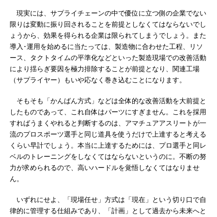
現実には、サプライチェーンの中で優位に立つ側の企業でない
限りは変動に振り回されることを前提としなくてはならないでし
ょうから、効果を得られる企業は限られてしまうでしょう。また
導入･運用を始めるに当たっては、製造物に合わせた工程、リソ
ース、タクトタイムの平準化などといった製造現場での改善活動
により揺らぎ要因を極力排除することが前提となり、関連工場
（サプライヤー）もいや応なく巻き込むことになります。
そもそも「かんばん方式」などは全体的な改善活動を大前提と
したものであって、これ自体はパーツにすぎません。これを採用
すればうまくやれると判断するのは、アマチュアアスリートが一
流のプロスポーツ選手と同じ道具を使うだけで上達すると考える
くらい早計でしょう。本当に上達するためには、プロ選手と同レ
ベルのトレーニングをしなくてはならないというのに。不断の努
力が求められるので、高いハードルを覚悟しなくてはなりませ
ん。
いずれにせよ、「現場任せ」方式は「現在」という切り口で自
律的に管理する仕組みであり、「計画」として過去から未来へと