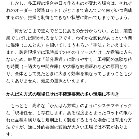
しかし、多工程の場合や日々作るものが変わる場合は、それぞ
れのオーダー（製造ロット）がどこまで進んでいて何がいつ完成
するのか、把握も制御もできない状態に陥ってしまうでしょう。
「何がどこまで進んでどこにあるのか分からない」とは、製造
業でしばしば聞かれるセリフです。わずかな変化があっという間
に混沌（こんとん）を招いてしまうもろい「手法」といえます。
また、製造現場では現時点でのそのリソースだけしか意識に入ら
ないため、結局は「部分最適」に陥りやすく、工程間の無駄な待
ち時間（＝過大な中間在庫）や大幅な納期遅れなどの原因とな
り、全体として見たときに大きく効率を損なってしまうことも少
なくありません。最悪の選択といえます。
かんばん方式の現場任せは不確定要素の多い現場に不向き
もっとも、高名な「かんばん方式」のようにシステマティック
な「現場任せ」も存在します。ある程度まとまったロットの限ら
れた品種を繰り返し規則正しく製造するような場合には有用な方
法ですが、逆に外的要因の変動が大きい工場では不安がありま
す。