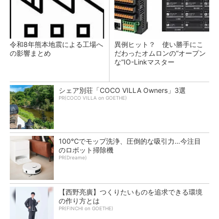
令和8年熊本地震による工場へ
異例ヒット？ 使い勝手にこ
の影響まとめ
だわったオムロンの“オープン
な”IO-Linkマスター
シェア別荘「COCO VILLA Owners」3選
PR(COCO VILLA on GOETHE)
100℃でモップ洗浄、圧倒的な吸引力…今注目
のロボット掃除機
PR(Dreame)
【西野亮廣】つくりたいものを追求できる環境
の作り方とは
PR(FINCHI on GOETHE)