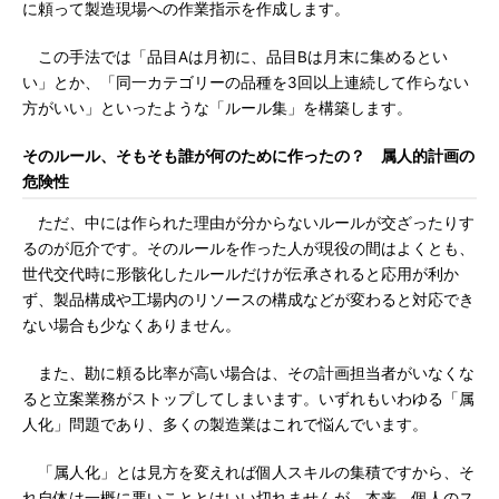
に頼って製造現場への作業指示を作成します。
この手法では「品目Aは月初に、品目Bは月末に集めるとい
い」とか、「同一カテゴリーの品種を3回以上連続して作らない
方がいい」といったような「ルール集」を構築します。
そのルール、そもそも誰が何のために作ったの？ 属人的計画の
危険性
ただ、中には作られた理由が分からないルールが交ざったりす
るのが厄介です。そのルールを作った人が現役の間はよくとも、
世代交代時に形骸化したルールだけが伝承されると応用が利か
ず、製品構成や工場内のリソースの構成などが変わると対応でき
ない場合も少なくありません。
また、勘に頼る比率が高い場合は、その計画担当者がいなくな
ると立案業務がストップしてしまいます。いずれもいわゆる「属
人化」問題であり、多くの製造業はこれで悩んでいます。
「属人化」とは見方を変えれば個人スキルの集積ですから、そ
れ自体は一概に悪いこととはいい切れませんが、本来、個人のス