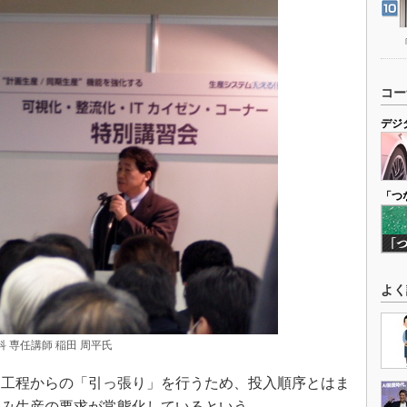
コー
デジ
「つ
よく
 専任講師 稲田 周平氏
工程からの「引っ張り」を行うため、投入順序とはま
込み生産の要求が常態化しているという。