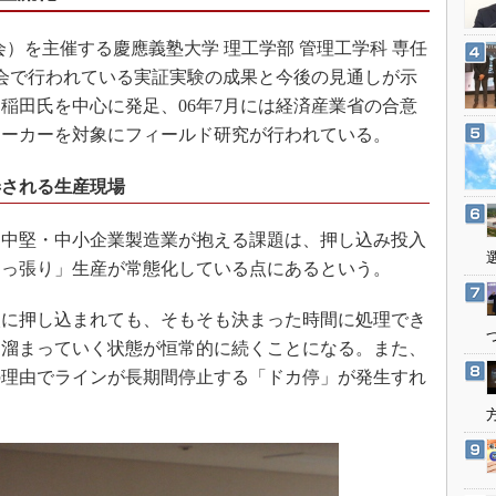
3Dプリンタ
産業オープンネット展
デジタルツインとCAE
）を主催する慶應義塾大学 理工学部 管理工学科 専任
究会で行われている実証実験の成果と今後の見通しが示
S＆OP
稲田氏を中心に発足、06年7月には経済産業省の合意
インダストリー4.0
メーカーを対象にフィールド研究が行われている。
イノベーション
製造業ビッグデータ
弄される生産現場
メイドインジャパン
中堅・中小企業製造業が抱える課題は、押し込み投入
植物工場
引っ張り」生産が常態化している点にあるという。
知財マネジメント
海外生産
に押し込まれても、そもそも決まった時間に処理でき
ん溜まっていく状態が恒常的に続くことになる。また、
グローバル設計・開発
の理由でラインが長期間停止する「ドカ停」が発生すれ
制御セキュリティ
新型コロナへの対応