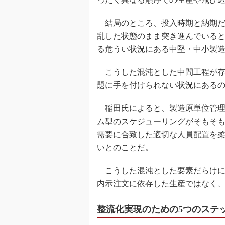
結局のところ、投入時期と納期だ
乱した状態のまま突き進んでいる
る危うい状況にある中堅・中小製
こうした混沌とした中間工程が存
題に手を付けられない状況にある
稲田氏によると、製造原単位管理
ム型のスケジューリングがそもそ
需要に合致した適切な人員配置を
いとのことだ。
こうした混沌とした要素だらけに
内示注文に依存した生産ではなく
整流化実現のための5つのステ