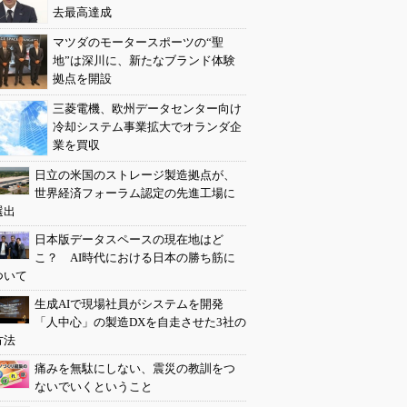
去最高達成
マツダのモータースポーツの“聖
地”は深川に、新たなブランド体験
拠点を開設
三菱電機、欧州データセンター向け
冷却システム事業拡大でオランダ企
業を買収
日立の米国のストレージ製造拠点が、
世界経済フォーラム認定の先進工場に
選出
日本版データスペースの現在地はど
こ？ AI時代における日本の勝ち筋に
ついて
生成AIで現場社員がシステムを開発
「人中心」の製造DXを自走させた3社の
方法
痛みを無駄にしない、震災の教訓をつ
ないでいくということ