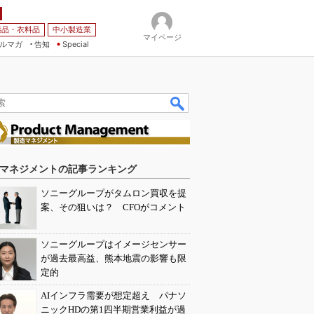
薬品・衣料品
中小製造業
マイページ
ルマガ
告知
Special
マネジメントの記事ランキング
ソニーグループがタムロン買収を提
案、その狙いは？ CFOがコメント
ソニーグループはイメージセンサー
が過去最高益、熊本地震の影響も限
定的
AIインフラ需要が想定超え パナソ
ニックHDの第1四半期営業利益が過