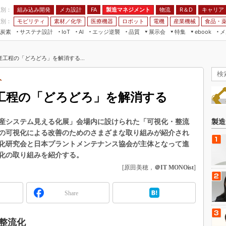
程別：
組み込み開発
メカ設計
製造マネジメント
物流
R＆D
キャリア
FA
業別：
モビリティ
素材／化学
医療機器
ロボット
電機
産業機械
食品・
炭素
サステナ設計
エッジ逆襲
品質
展示会
特集
メ
IoT
AI
ebook
伝承
組み込み開発
CEATEC
読者調査まとめ
編集後記
工程の「どろどろ」を解消する...
JIMTOF
保全
メカ設計
つながるクルマ
組込み/エッジ コンピューティング
ス
 AI
製造マネジメント
5G
ト
展＆IoT/5Gソリューション展
VR／AR
FA
工程の「どろどろ」を解消する
IIFES
モビリティ
フィールドサービス
国際ロボット展
素材／化学
FPGA
「生産システム見える化展」会場内に設けられた「可視化・整流
製造
ジャパンモビリティショー
の可視化による改善のためのさまざまな取り組みが紹介され
組み込み画像技術
TECHNO-FRONTIER
化研究会と日本プラントメンテナンス協会が主体となって進
組み込みモデリング
化の取り組みを紹介する。
人テク展
[原田美穂，
＠IT MONOist
]
Windows Embedded
スマート工場EXPO
車載ソフト開発
EdgeTech+
Share
ISO26262
日本ものづくりワールド
無償設計ツール
AUTOMOTIVE WORLD
整流化