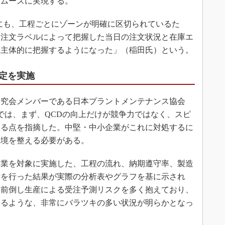
スムーズに実現する。
にも、工程ごとにゾーンが明確に区切られているた
、注文ラベルによって把握した当日の注文状況と在庫エ
を主体的に把握するようになった」（稲田氏）という。
定を実施
究会メンバーである日本プラントメンテナンス協会
演では、まず、QCDの向上だけが競争力ではなく、スピ
ある点を指摘した。中堅・中小企業がこれに対処するに
環境を整える必要がある。
業を対象に実施した、工程の流れ、納期遵守率、製造
析を行った結果が実際の分析表やグラフを基に示され
、前倒し生産による受注予測リスクを多く抱えており、
あるような、非常にバラツキの多い状況が明らかとなっ