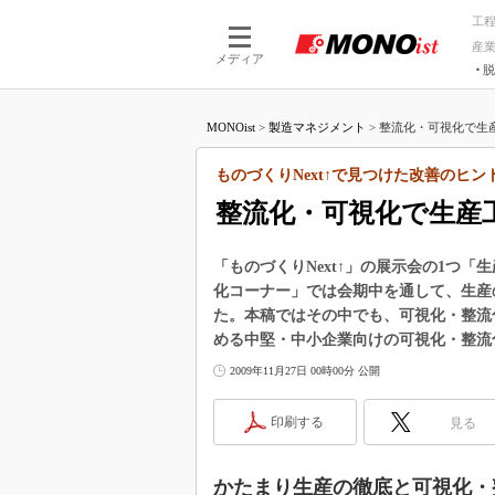
工
産
メディア
脱
つながる技術
AI×技術
MONOist
>
製造マネジメント
>
整流化・可視化で生産
つながる工場
AI×設備
つながるサービ
Physical
ものづくりNext↑で見つけた改善のヒン
整流化・可視化で生産
「ものづくりNext↑」の展示会の1つ
化コーナー」では会期中を通して、生産
た。本稿ではその中でも、可視化・整流
める中堅・中小企業向けの可視化・整流
2009年11月27日 00時00分 公開
印刷する
見る
かたまり生産の徹底と可視化・