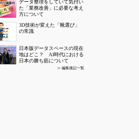
設計の記事ランキング
【レベル14】生成AIを味方に、3D
CADを使いこなそう！
使用中に発火、サーキュレーター10