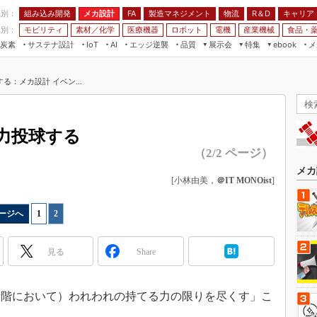
程別：
組み込み開発
メカ設計
製造マネジメント
物流
R＆D
キャリア
FA
業別：
モビリティ
素材／化学
医療機器
ロボット
電機
産業機械
食品・
炭素
サステナ設計
エッジ逆襲
品質
展示会
特集
メ
IoT
AI
ebook
伝承
組み込み開発
CEATEC
読者調査まとめ
編集後記
る：メカ設計 イベン...
JIMTOF
保全
メカ設計
つながるクルマ
組込み/エッジ コンピューティング
ス
 AI
製造マネジメント
5G
展＆IoT/5Gソリューション展
VR／AR
FA
力投球する
IIFES
モビリティ
フィールドサービス
（2/2 ページ）
国際ロボット展
素材／化学
FPGA
ジャパンモビリティショー
[小林由美，
＠IT MONOist
]
組み込み画像技術
TECHNO-FRONTIER
組み込みモデリング
ージへ
1
|
2
人テク展
Windows Embedded
スマート工場EXPO
見る
Share
車載ソフト開発
EdgeTech+
ISO26262
日本ものづくりワールド
階において）われわれの持てる力の限りを尽くす」こ
無償設計ツール
AUTOMOTIVE WORLD