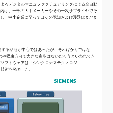
によるデジタルマニュファクチュアリングによる全自動
国内は、一部の大手メーカーやその一次サプライヤでそ
るし、中小企業に至ってはその認知および浸透はまだま
コー
MO
関する話題が中心ではあったが、そればかりではな
はや収束方向で大きな進歩はないだろうといわれてき
サス
Mソフトウェアは「シンクロナステクノロジ
）」という技術を発表した。
デジ
VR