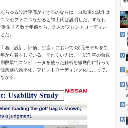
3Dプリンタ
産業オープンネット展
デジタルツインとCAE
あらゆる設計評価ができるのならば、自動車の試作は
」のコンセプトにつながると福士氏は説明した。すなわ
S＆OP
葉が誕生する数十年前から、先人がフロントローディン
インダストリー4.0
ことだ。
イノベーション
製造業ビッグデータ
全工程（設計、評価、生産）において3次元モデルを生
01年から着手している。平たくいえば、「試作車の台数
メイドインジャパン
初期段階でコンピュータを使った解析を徹底的に行って
植物工場
評価業務の効率化、フロントローディング化によって、
知財マネジメント
つながる。
海外生産
グローバル設計・開発
制御セキュリティ
新型コロナへの対応