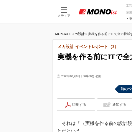
工
産
メディア
脱
つながる技術
AI×技術
MONOist
>
メカ設計
>
実機を作る前にITで全力投球す
つながる工場
AI×設備
つながるサービ
Physical
メカ設計 イベントレポート（3）
実機を作る前にITで全
2008年08月01日 00時00分 公開
前のペ
印刷する
通知する
それは「（実機を作る前の設計段
とだという。