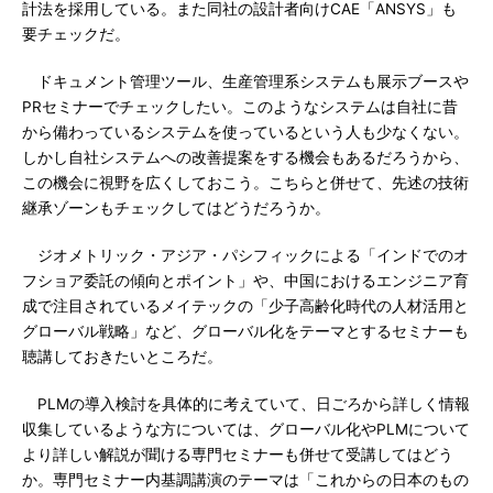
計法を採用している。また同社の設計者向けCAE「ANSYS」も
要チェックだ。
ドキュメント管理ツール、生産管理系システムも展示ブースや
PRセミナーでチェックしたい。このようなシステムは自社に昔
から備わっているシステムを使っているという人も少なくない。
しかし自社システムへの改善提案をする機会もあるだろうから、
この機会に視野を広くしておこう。こちらと併せて、先述の技術
継承ゾーンもチェックしてはどうだろうか。
ジオメトリック・アジア・パシフィックによる「インドでのオ
フショア委託の傾向とポイント」や、中国におけるエンジニア育
成で注目されているメイテックの「少子高齢化時代の人材活用と
グローバル戦略」など、グローバル化をテーマとするセミナーも
聴講しておきたいところだ。
PLMの導入検討を具体的に考えていて、日ごろから詳しく情報
収集しているような方については、グローバル化やPLMについて
より詳しい解説が聞ける専門セミナーも併せて受講してはどう
か。専門セミナー内基調講演のテーマは「これからの日本のもの