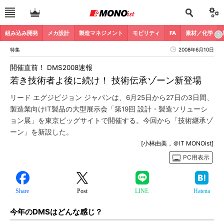
組み込み開発
メカ設計
製造マネジメント
モビリティ
FA
素材／化学
特集
2008年6月10日
開催直前！ DMS2008速報
若き技術者よ後に続け！ 技術伝承ゾーン新登場
リード エグジビジョン ジャパンは、6月25日から27日の3日間、
製造業向けIT製品の大型展示会「第19回 設計・製造ソリューシ
ョン展」を東京ビッグサイトで開催する。今回から「技術継承ゾ
ーン」を新設した。
[小林由美，＠IT MONOist]
PC用表示
Share
Post
LINE
Hatena
今年のDMSはどんな感じ？