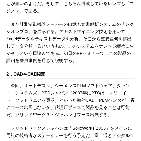
とが狙いのようだ。そして、もちろん搭載しているレンズも「フ
ジノン」である。
また計測制御機器メーカーの山武も文書解析システムの「レク
シオンプロ」を展示する。テキストマイニング技術を用いて
Excelデータやテキストデータを分析、そこから重要語句を抽出
しデータ分類するというもの。このシステムをナレッジ継承に生
かそうという目論みである。初日のPRセミナーで、この製品の
詳細を採用事例を通じて説明する。
2．CADやCAE関連
今回、オートデスク、シーメンスPLMソフトウェア、ダッソ
ー・システムズ、PTCジャパン（2007年にPTCはコクリエイ
ト・ソフトウェアを買収）といった海外CAD・PLMベンダが一斉
にブース出展しないが、代理店ブースで製品を見ることは可能
だ。ソリッドワークス・ジャパンはブース出展する。
ソリッドワークスジャパンは「SolidWorks 2008」をメインに
同社の技術者がステージデモを行う予定だ。富士通とデジタルプ