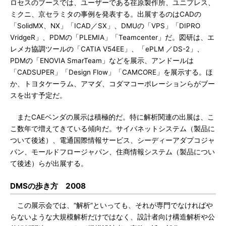
ロセスのブースでは、ユーザーである荏原製作所、ユニプレス、
ミクニ、京セラミタの事例を発表する。出展するのはCADの
「SolidMX、NX」「ICAD／SX」、DMUの「VPS」「DIPRO
VridgeR」、PDMの「PLEMIA」「Teamcenter」だ。図研は、エ
レメカ協調ツールの「CATIA V54EE」、「ePLM ／DS-2」、
PDMの「ENOVIA SmarTeam」などを展示、アンドールは
「CADSUPER」「Design Flow」「CAMCORE」を展示する。ほ
か、トヨタケーラム、アマダ、コダマコーポレーションらがブー
スを出す予定だ。
またCAEベンダの展示は積極的だ。特に解析関連の出展は、こ
こ数年で増えてきている傾向だ。サイバネットシステム（製品に
ついて後述）、電通国際情報サービス、シーディーアダプコジャ
パン、モールドフロージャパン、住商情報システム（製品につい
て後述）らが出展する。
DMSの歩き方 2008
この展示会では、“解析”といっても、それが専門でなければや
らないような大規模解析だけではなく、設計者向け構造解析や公