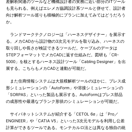
差解析関連のツールなど機構設計者の実務に近い部分のITツール
も見られる。例えばエレメカ協調設計系ツールと併せて、設計者
向け解析ツール巡りも積極的にプランに加えてみてはどうだろう
か。
ランドマークテクノロジーは「ハーネスデザイナー」を展示す
る。メカCADから設計物の3次元モデルを取り込み、ハーネスの
取り回しや長さが検証できるツールだ。ケーブルのデータは
STEPフォーマットでメカCADに返す仕組みだ。図研も「CR-
5000」を核とするハーネス設計ツール「Cabling Designer」を出
展する。こちらもメカCADと連動が可能だ。
また住商情報システムは大規模解析ツールのほかに、プレス成
形シミュレーションの「AutoForm」や溶接シミュレーションの
「SORPAS」といった製品も展示する。AutoFormはプレス部品
の成形性や最適なブランク形状のシミュレーションが可能だ。
サイバネットシステムが紹介する「CETOL 6σ」は「Pro／
ENGINEER」や「CATIA V5」といった3次元モデルを利用し公差
計算ができるツールである。モンテカルロ法とは異なる独自の統