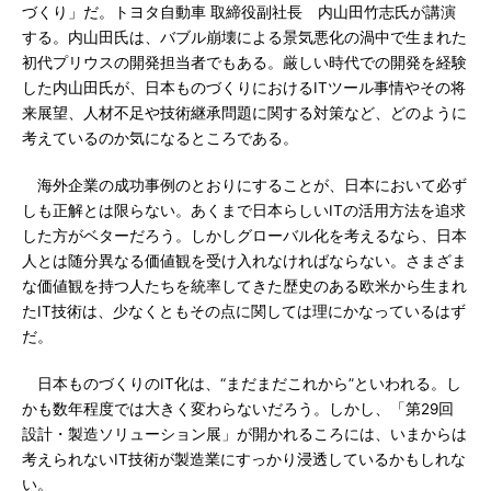
づくり」だ。トヨタ自動車 取締役副社長 内山田竹志氏が講演
する。内山田氏は、バブル崩壊による景気悪化の渦中で生まれた
初代プリウスの開発担当者でもある。厳しい時代での開発を経験
した内山田氏が、日本ものづくりにおけるITツール事情やその将
来展望、人材不足や技術継承問題に関する対策など、どのように
考えているのか気になるところである。
海外企業の成功事例のとおりにすることが、日本において必ず
しも正解とは限らない。あくまで日本らしいITの活用方法を追求
した方がベターだろう。しかしグローバル化を考えるなら、日本
人とは随分異なる価値観を受け入れなければならない。さまざま
な価値観を持つ人たちを統率してきた歴史のある欧米から生まれ
たIT技術は、少なくともその点に関しては理にかなっているはず
だ。
日本ものづくりのIT化は、“まだまだこれから”といわれる。し
かも数年程度では大きく変わらないだろう。しかし、「第29回
設計・製造ソリューション展」が開かれるころには、いまからは
考えられないIT技術が製造業にすっかり浸透しているかもしれな
い。