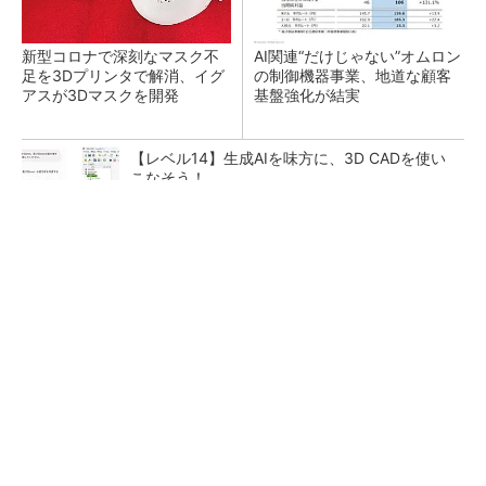
新型コロナで深刻なマスク不
AI関連“だけじゃない”オムロン
足を3Dプリンタで解消、イグ
の制御機器事業、地道な顧客
アスが3Dマスクを開発
基盤強化が結実
【レベル14】生成AIを味方に、3D CADを使い
こなそう！
シェア別荘「COCO VILLA Owners」3選
PR(COCO VILLA on GOETHE)
「取りあえずボルトで固定」は禁物 締結部設
計で押さえるべき基本