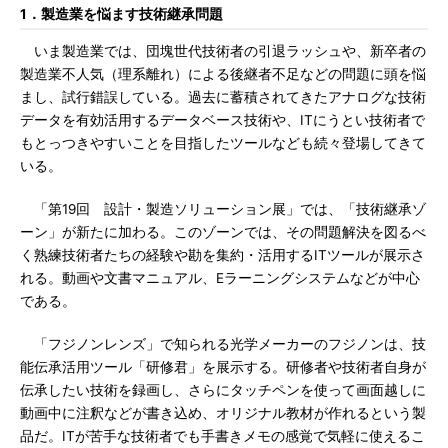
1．製造業を悩ます技術継承問題
いま製造業では、団塊世代技術者の引退ラッシュや、新卒者の
製造業不人気（理系離れ）による後継者不足などの問題に頭を悩
まし、試行錯誤している。過去に蓄積されてきたアナログな技術
データを有効活用するデータベース技術や、ITにうとい技術者で
もとっつきやすいことを目指したツールなども続々登場してきて
いる。
「第19回 設計・製造ソリューション展」では、「技術継承ゾ
ーン」が新たに加わる。このゾーンでは、その問題解決を図るべ
く熟練技術者たちの経験や勘を集約・活用するITツールが展示さ
れる。動画や文書マニュアル、Eラーニングシステムなどが中心
である。
「フジノンレンズ」で知られる光学メーカーのフジノンは、技
能伝承活用ツール「研修君」を展示する。研修者や技術者自身が
伝承したい技術を録画し、さらにタッチペンを使って画面越しに
動画中に注釈などが書き込め、オリジナル教材が作れるという製
品だ。ITが苦手な技術者でも手書きメモの感覚で気軽に使えるこ