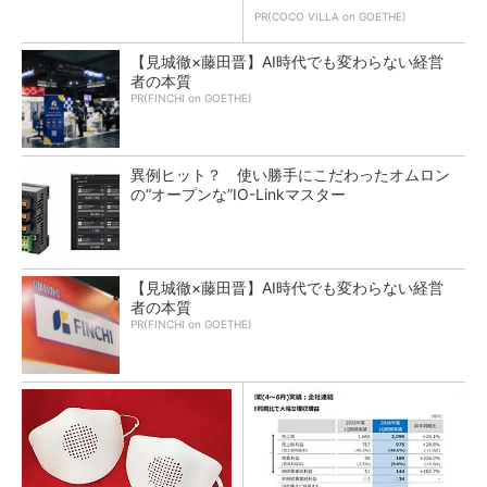
PR(COCO VILLA on GOETHE)
【見城徹×藤田晋】AI時代でも変わらない経営
者の本質
PR(FINCHI on GOETHE)
異例ヒット？ 使い勝手にこだわったオムロン
の“オープンな”IO-Linkマスター
【見城徹×藤田晋】AI時代でも変わらない経営
者の本質
PR(FINCHI on GOETHE)