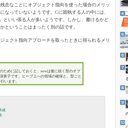
3Dプリンタ
、残念なことにオブジェクト指向を使った場合のメリッ
産業オープンネット展
デジタルツインとCAE
になっていないようです。Cに固執する人の中には、
」といい張る人が多いようです。しかし、書けるかど
S＆OP
否かということはまったく別の話です。
インダストリー4.0
イノベーション
ジェクト指向アプローチを取ったときに得られるメリ
製造業ビッグデータ
メイドインジャパン
植物工場
方のために記しておくと、newは後に続く型のオブ
知財マネジメント
の演算子です。ヒープ上への領域の確保と、型ごと
を行います。
海外生産
グローバル設計・開発
制御セキュリティ
新型コロナへの対応
の作成

る
