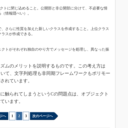
ェクトに閉じ込めること。公開部と非公開部に分けて、不必要な情
る（情報隠ぺい）。
で、さらに性質を加えた新しいクラスを作成すること。上位クラス
クラスが作成できる。
ェクトがそれぞれ独自のやり方でメッセージを処理し、異なった振
ズムのメリットを説明するものです。この考え方は
使われていて、文字列処理も非同期フレームワークもポリモー
がされています。
に触られてしまうというCの問題点は、オブジェクト
れています。
ジへ
1
|
2
|
3
次のページへ