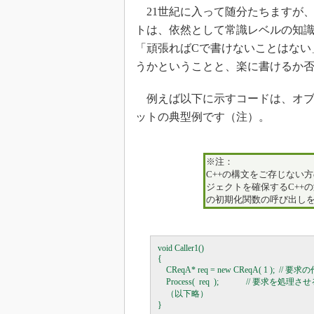
21世紀に入って随分たちますが
トは、依然として常識レベルの知識
「頑張ればCで書けないことはない
うかということと、楽に書けるか
例えば以下に示すコードは、オブ
ットの典型例です（注）。
※注：
C++の構文をご存じない
ジェクトを確保するC++
の初期化関数の呼び出し
void Caller1()

{

    CReqA* req = new CReqA( 1 );  // 要求
    Process(  req  );             // 要求を処理させ
    （以下略）
