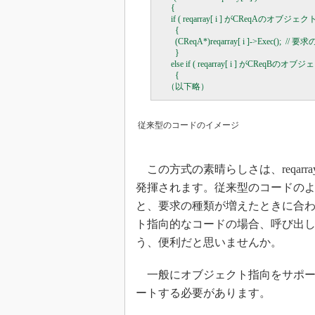
      {

      if ( reqarray[ i ] がCReqAのオブジェク
        {

        (CReqA*)reqarray[ i ]->Exec();  // 
        }

      else if ( reqarray[ i ] がCReqBのオ
        {

従来型のコードのイメージ
この方式の素晴らしさは、reqar
発揮されます。従来型のコードの
と、要求の種類が増えたときに合
ト指向的なコードの場合、呼び出
う、便利だと思いませんか。
一般にオブジェクト指向をサポー
ートする必要があります。