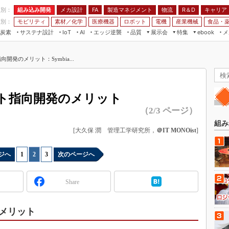
程別：
組み込み開発
メカ設計
製造マネジメント
物流
R＆D
キャリア
FA
業別：
モビリティ
素材／化学
医療機器
ロボット
電機
産業機械
食品・
炭素
サステナ設計
エッジ逆襲
品質
展示会
特集
メ
IoT
AI
ebook
伝承
組み込み開発
CEATEC
読者調査まとめ
編集後記
開発のメリット：Symbia...
JIMTOF
保全
メカ設計
つながるクルマ
組込み/エッジ コンピューティング
ス
 AI
製造マネジメント
5G
展＆IoT/5Gソリューション展
VR／AR
FA
クト指向開発のメリット
IIFES
モビリティ
フィールドサービス
（2/3 ページ）
国際ロボット展
素材／化学
FPGA
組み
ジャパンモビリティショー
[大久保 潤 管理工学研究所，
＠IT MONOist
]
組み込み画像技術
TECHNO-FRONTIER
組み込みモデリング
ジへ
1
|
2
|
3
次のページへ
人テク展
Windows Embedded
スマート工場EXPO
Share
車載ソフト開発
EdgeTech+
ISO26262
日本ものづくりワールド
メリット
無償設計ツール
AUTOMOTIVE WORLD