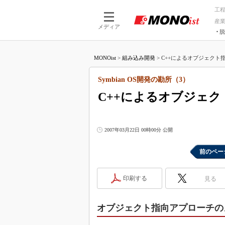
工
産
メディア
脱
つながる技術
AI×技術
MONOist
>
組み込み開発
>
C++によるオブジェクト指向
つながる工場
AI×設備
つながるサービ
Physical
Symbian OS開発の勘所（3）
C++によるオブジェ
2007年03月22日 00時00分 公開
前のペー
印刷する
見る
オブジェクト指向アプローチの