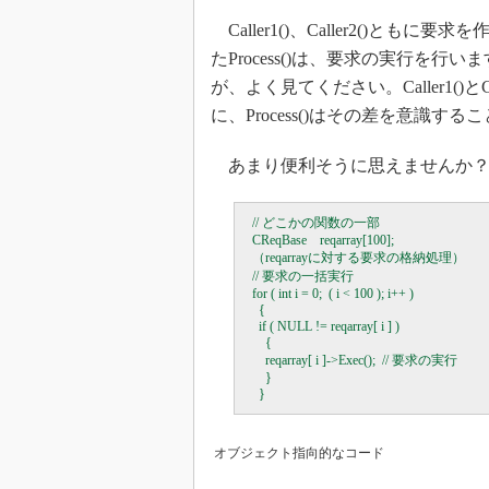
Caller1()、Caller2()ともに
たProcess()は、要求の実行を
が、よく見てください。Caller1()
に、Process()はその差を意識
あまり便利そうに思えませんか？
  // どこかの関数の一部

  CReqBase    reqarray[100];

  （reqarrayに対する要求の格納処理）

  // 要求の一括実行

  for ( int i = 0;  ( i < 100 ); i++ )

    {

    if ( NULL != reqarray[ i ] )

      {

      reqarray[ i ]->Exec();  // 要求の実行

      }

オブジェクト指向的なコード