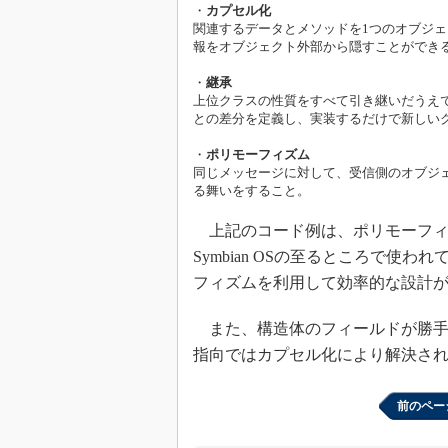
・
カプセル化
関連するデータとメソッドを1つのオブジ
報をオブジェクト外部から隠すことができ
・
継承
上位クラスの性質をすべて引き継いだうえ
との差分を定義し、実装するだけで新しい
・
ポリモーフィズム
同じメッセージに対して、受信側のオブジ
る舞いをすること。
上記のコード例は、ポリモーフィ
Symbian OSの至るところで
フィズムを利用して効率的な設計
また、構造体のフィールドが勝手
指向ではカプセル化により解決さ
前のペー