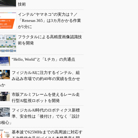
技術
インテル“ヤマネコ”の実力は？／
「Renesas 365」は3カ月かかる作業
が1分に
フラクタルによる高精度画像認識技
術を開発
“Hello, World”と「Lチカ」の共通点
フィジカルAIに注力するインテル、組
み込み市場での約40年の実績を生かせ
るか
市販アルミフレームを使えるレール走
行型AI監視ロボットを開発
フィジカルAI時代のロボティクス新標
準、安全性は「後付け」でなく「設計
の核心」
基本波で625MHzまでの高周波に対応す