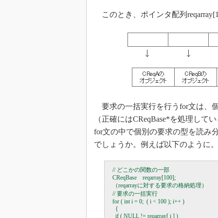
このとき、ポインタ配列reqarra
要求の一括実行を行うfor文は、
（正確にはCReqBase*を処理
for文の中で個別の要求の型を読
でしょうか。例えば以下のように
  // どこかの関数の一部

  CReqBase    reqarray[100];

  （reqarrayに対する要求の格納処理）

  // 要求の一括実行

  for ( int i = 0;  ( i < 100 ); i++ )

    {

    if ( NULL != reqarray[ i ] )
