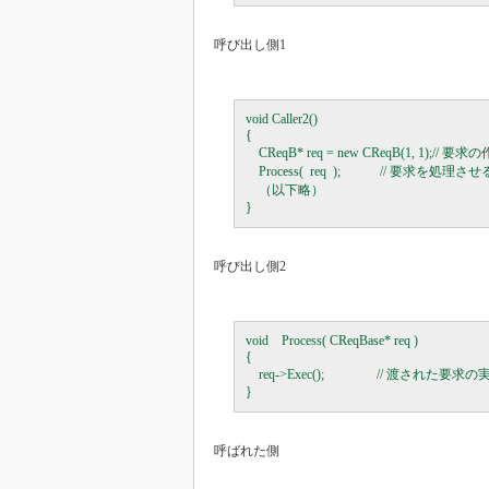
呼び出し側1
void Caller2()

{

    CReqB* req = new CReqB(1, 1);// 要求の
    Process(  req  );            // 要求を処理させる
    （以下略）

呼び出し側2
void    Process( CReqBase* req )

{

    req->Exec();                // 渡された要求の
呼ばれた側