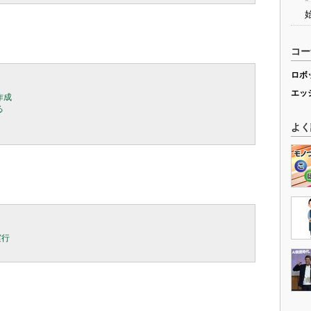
コー
ロボ
エッ
作成



よく
実行
