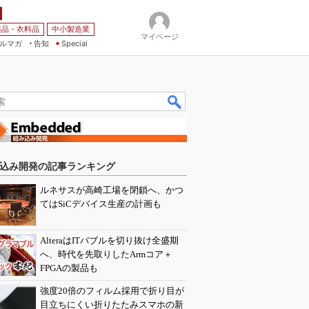
薬品・衣料品
中小製造業
マイページ
ルマガ
告知
Special
込み開発の記事ランキング
ルネサスが高崎工場を閉鎖へ、かつ
てはSiCデバイス生産の計画も
AlteraはITバブルを切り抜け全盛期
へ、時代を先取りしたArmコア＋
FPGAの製品も
強度20倍のフィルム採用で折り目が
目立ちにくい折りたたみスマホの新