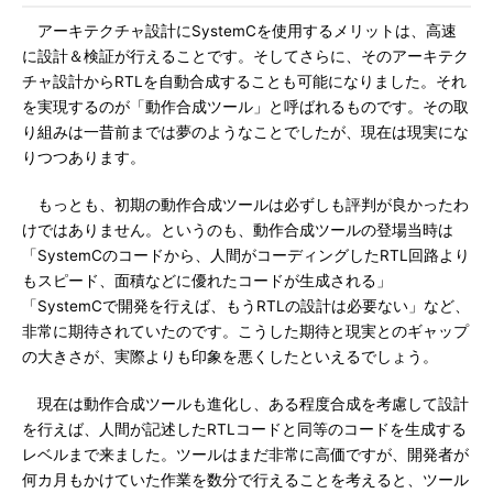
アーキテクチャ設計にSystemCを使用するメリットは、高速
に設計＆検証が行えることです。そしてさらに、そのアーキテク
チャ設計からRTLを自動合成することも可能になりました。それ
を実現するのが「動作合成ツール」と呼ばれるものです。その取
り組みは一昔前までは夢のようなことでしたが、現在は現実にな
りつつあります。
もっとも、初期の動作合成ツールは必ずしも評判が良かったわ
けではありません。というのも、動作合成ツールの登場当時は
「SystemCのコードから、人間がコーディングしたRTL回路より
もスピード、面積などに優れたコードが生成される」
「SystemCで開発を行えば、もうRTLの設計は必要ない」など、
非常に期待されていたのです。こうした期待と現実とのギャップ
の大きさが、実際よりも印象を悪くしたといえるでしょう。
現在は動作合成ツールも進化し、ある程度合成を考慮して設計
を行えば、人間が記述したRTLコードと同等のコードを生成する
レベルまで来ました。ツールはまだ非常に高価ですが、開発者が
何カ月もかけていた作業を数分で行えることを考えると、ツール