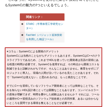
もSystemCの魅力の1つといえるでしょう。
関連リンク：
⇒
STARC（半導体理工学研究セン
ター）
⇒
FastVeri（バジェット追加技術
を利用した検証ツール）
※コラム：SystemCによる開発のデメリット
SystemCには当然のことながらデメリットもあります。SystemCはC++のクラ
スライブラリであるため、これまでHDLを使っていた開発者は言語の習得にあ
る程度の時間が必要です。SystemCを使用すれば、その時点から開発コストを
削減できると誤解されがちですが、そんなことはありません。教育をせずにプ
ロジェクトに導入し、現場の人間が泣いているのを見たことがあります。それ
で「SystemCは使えない」と思われるのは、もっと残念なことです。
すでにC++を習得しているソフトウェア開発者にとっては簡単なことでも、そ
れを知らないHDL設計者にとっては困難なこともあります。コンパイルエラー
の意味が理解できず、時間を費やした経験はありませんか？ それには、ツール
の適用やC++習得済みのソフトウェア技術者との共同作業、あるいは分からな
いところを質問できる環境を整えることなどが必要です。