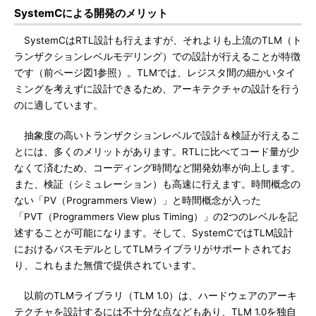
SystemCによる開発のメリット
SystemCはRTL設計も行えますが、それよりも上流のTLM（ト
ランザクションレベルモデリング）での設計が行えることが特徴
です（前ページ図1参照）。TLMでは、レジスタ間の細かいタイ
ミングを考えずに設計できるため、アーキテクチャの設計を行う
のに適しています。
抽象度の高いトランザクションレベルで設計＆検証が行えるこ
とには、多くのメリットがあります。RTLに比べてコード量が少
なくて済むため、コーディング時間など開発効率が向上します。
また、検証（シミュレーション）も高速に行えます。時間概念の
ない「PV（Programmers View）」と時間概念が入った
「PVT（Programmers View plus Timing）」の2つのレベルを記
述することが可能になります。そして、SystemCではTLM設計
におけるバスモデルとしてTLMライブラリがサポートされてお
り、これもまた無償で提供されています。
以前のTLMライブラリ（TLM 1.0）は、ハードウェアのアーキ
テクチャを設計するには不十分な点などもあり、TLM 1.0を独自