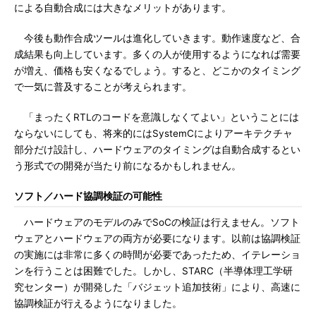
による自動合成には大きなメリットがあります。
今後も動作合成ツールは進化していきます。動作速度など、合
成結果も向上しています。多くの人が使用するようになれば需要
が増え、価格も安くなるでしょう。すると、どこかのタイミング
で一気に普及することが考えられます。
「まったくRTLのコードを意識しなくてよい」ということには
ならないにしても、将来的にはSystemCによりアーキテクチャ
部分だけ設計し、ハードウェアのタイミングは自動合成するとい
う形式での開発が当たり前になるかもしれません。
ソフト／ハード協調検証の可能性
ハードウェアのモデルのみでSoCの検証は行えません。ソフト
ウェアとハードウェアの両方が必要になります。以前は協調検証
の実施には非常に多くの時間が必要であったため、イテレーショ
ンを行うことは困難でした。しかし、STARC（半導体理工学研
究センター）が開発した「バジェット追加技術」により、高速に
協調検証が行えるようになりました。