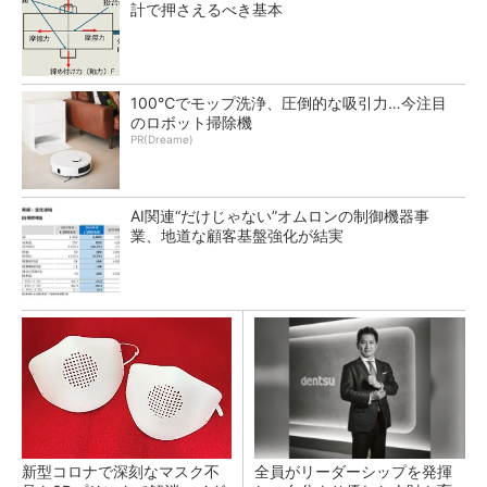
計で押さえるべき基本
100℃でモップ洗浄、圧倒的な吸引力…今注目
のロボット掃除機
PR(Dreame)
AI関連“だけじゃない”オムロンの制御機器事
業、地道な顧客基盤強化が結実
新型コロナで深刻なマスク不
全員がリーダーシップを発揮