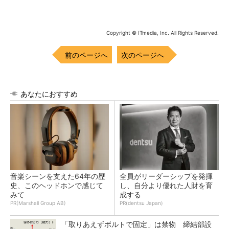
Copyright © ITmedia, Inc. All Rights Reserved.
前のページへ
次のページへ
あなたにおすすめ
音楽シーンを支えた64年の歴
全員がリーダーシップを発揮
史、このヘッドホンで感じて
し、自分より優れた人財を育
みて
成する
PR(Marshall Group AB)
PR(dentsu Japan)
「取りあえずボルトで固定」は禁物 締結部設