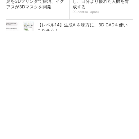
足を3Dプリンタで解消、イグ
し、自分より優れた人財を育
アスが3Dマスクを開発
成する
PR(dentsu Japan)
【レベル14】生成AIを味方に、3D CADを使い
こなそう！
令和8年熊本地震による工場への影響まとめ
狭小な駐車場に、シャープがポールカメラ式製
品発表 市場シェア10％目指す