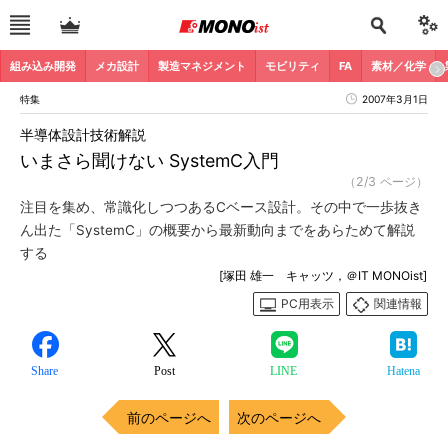
組み込み開発
メカ設計
製造マネジメント
モビリティ
FA
素材／化学
特集
2007年3月1日
半導体設計技術解説
いまさら聞けない SystemC入門
（2/3 ページ）
注目を集め、常識化しつつあるCベース設計。その中で一歩抜き
ん出た「SystemC」の概要から最新動向までをあらためて解説
する
[塚田 雄一 キャッツ，＠IT MONOist]
PC用表示
関連情報
Share
Post
LINE
Hatena
前のページへ
次のページへ