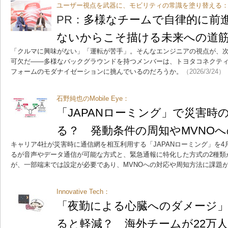
ユーザー視点を武器に、モビリティの常識を塗り替える
PR：
多様なチームで自律的に前
ないからこそ描ける未来への道
「クルマに興味がない」「運転が苦手」。そんなエンジニアの視点が、
可欠だ――多様なバックグラウンドを持つメンバーは、トヨタコネクテ
フォームのモダナイゼーションに挑んでいるのだろうか。
（2026/3/24）
石野純也のMobile Eye：
「JAPANローミング」で災害時
る？ 発動条件の周知やMVNO
キャリア4社が災害時に通信網を相互利用する「JAPANローミング」を4
るが音声やデータ通信が可能な方式と、緊急通報に特化した方式の2種類
が、一部端末では設定が必要であり、MVNOへの対応や周知方法に課題
Innovative Tech：
「夜勤による心臓へのダメージ」
ると軽減？ 海外チームが22万