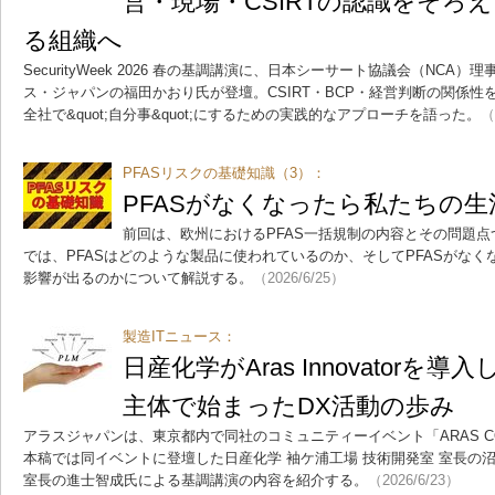
営・現場・CSIRTの認識をそろ
る組織へ
SecurityWeek 2026 春の基調講演に、日本シーサート協議会（NCA
ス・ジャパンの福田かおり氏が登壇。CSIRT・BCP・経営判断の関係
全社で&quot;自分事&quot;にするための実践的なアプローチを語った。
（
PFASリスクの基礎知識（3）：
PFASがなくなったら私たちの
前回は、欧州におけるPFAS一括規制の内容とその問題点
では、PFASはどのような製品に使われているのか、そしてPFASがな
影響が出るのかについて解説する。
（2026/6/25）
製造ITニュース：
日産化学がAras Innovatorを
主体で始まったDX活動の歩み
アラスジャパンは、東京都内で同社のコミュニティーイベント「ARAS CON
本稿では同イベントに登壇した日産化学 袖ケ浦工場 技術開発室 室長の
室長の進士智成氏による基調講演の内容を紹介する。
（2026/6/23）