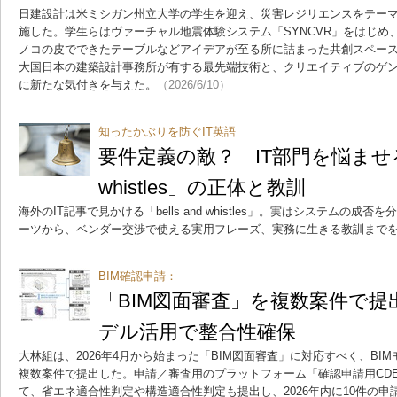
日建設計は米ミシガン州立大学の学生を迎え、災害レジリエンスをテー
施した。学生らはヴァーチャル地震体験システム「SYNCVR」をはじめ
ノコの皮でできたテーブルなどアイデアが至る所に詰まった共創スペース
大国日本の建築設計事務所が有する最先端技術と、クリエイティブのゲ
に新たな気付きを与えた。
（2026/6/10）
知ったかぶりを防ぐIT英語
要件定義の敵？ IT部門を悩ませる「b
whistles」の正体と教訓
海外のIT記事で見かける「bells and whistles」。実はシステムの成
ーツから、ベンダー交渉で使える実用フレーズ、実務に生きる教訓まで
BIM確認申請：
「BIM図面審査」を複数案件で
デル活用で整合性確保
大林組は、2026年4月から始まった「BIM図面審査」に対応すべく、BI
複数案件で提出した。申請／審査用のプラットフォーム「確認申請用CD
て、省エネ適合性判定や構造適合性判定も提出し、2026年内に10件の申