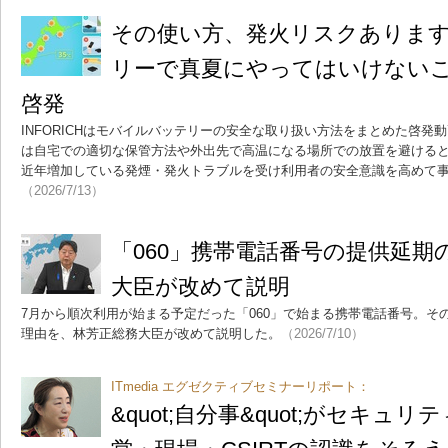
その使い方、発火リスクあります
リーで真夏にやってはいけないこと
啓発
INFORICHはモバイルバッテリーの安全な取り扱い方法をまとめた啓発動画
は自宅での適切な保管方法や外出先で高温になる場所での放置を避ける
近年増加している発煙・発火トラブルを受け利用者の安全意識を高めて
（2026/7/13）
「060」携帯電話番号の提供延期
大臣が改めて説明
7月から順次利用が始まる予定だった「060」で始まる携帯電話番号。そ
理由を、林芳正総務大臣が改めて説明した。
（2026/7/10）
ITmedia エグゼクティブセミナーリポート：
&quot;自分事&quot;がセキ