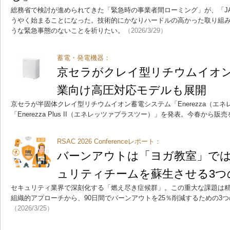
総務省で検討が進められてきた「緊急時の事業者間ローミング」が、「JA
うやく始まることになった。技術的にかなりハードルの高かった取り組
うな緊急事態のないことを祈りたい。
（2026/3/29）
蓄電・発電機器：
京セラがクレイ型リチウムイオ
業向け高圧対応モデルも展開
京セラが半固体クレイ型リチウムイオン蓄電システム「Enerezza（エ
「Enerezza Plus II（エネレッツァプラスツー）」を発表。今春から販
RSAC 2026 Conferenceレポート：
バーンアウトは「ヨガ教室」で
ュリティチームを蘇生させる3つ
セキュリティ業界で深刻化する「燃え尽き症候群」。この重大な課題は
組織的アプローチから、90日間でバーンアウトを25％削減するための3
（2026/3/25）