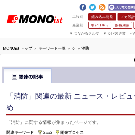
組み込み開発
メカ設計
モビリティ
医療機器
▼
つながるクルマ
▼
IoT×製造業
»
V
MONOist トップ
キーワード一覧
シ
消防
>
>
>
「消防」関連の最新 ニュース・レビュ
め
「消防」に関する情報が集まったページです。
関連キーワード
SaaS
開発プロセス