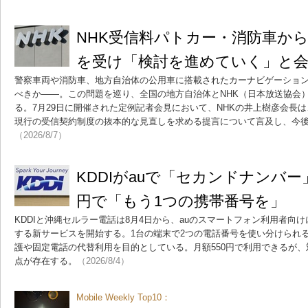
NHK受信料パトカー・消防車か
を受け「検討を進めていく」と
警察車両や消防車、地方自治体の公用車に搭載されたカーナビゲーショ
べきか――。この問題を巡り、全国の地方自治体とNHK（日本放送協会
る。7月29日に開催された定例記者会見において、NHKの井上樹彦会長
現行の受信契約制度の抜本的な見直しを求める提言について言及し、今
（2026/8/7）
KDDIがauで「セカンドナンバー
円で「もう1つの携帯番号を」
KDDIと沖縄セルラー電話は8月4日から、auのスマートフォン利用者向
する新サービスを開始する。1台の端末で2つの電話番号を使い分けられ
護や固定電話の代替利用を目的としている。月額550円で利用できるが
点が存在する。
（2026/8/4）
Mobile Weekly Top10：