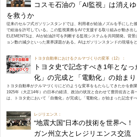
コスモ石油の「AI監視」は消え
を救うか
従来のセルフ式ガソリンスタンドでは、利用者が給油ノズルを手にした
で給油を許可している。この監視業務をAIで支援する取り組みが動き出
ELEMENTSは、AIが給油許可を判断する監視システムを共同開発。背
ョン数の減少といった業界課題がある。AIはガソリンスタンドの現場を
トヨタ自動車におけるクルマづくりの変革（12）：
トヨタ史で記念すべき1年となった
化」の完成と「電動化」の始まり
トヨタ自動車がクルマづくりにどのような変革をもたらしてきたかを創業
1925年（大正14年）の日本の経済、政治の状況と合わせて豊田佐吉と喜
は、トヨタ史において「自働化」が完成し「電動化」が始まった記念すべ
レジリエンス：
“地震大国”日本の技術を世界へ！
ガン州立大とレジリエンス交流