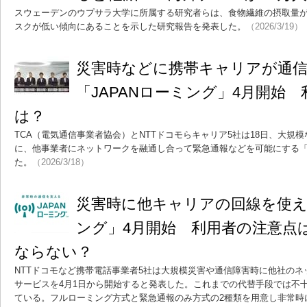
スウェーデンのウプサラ大学に所属する研究者らは、食物繊維の摂取量
スクが低い傾向にあることを示した研究報告を発表した。
（2026/3/19）
災害時などに携帯キャリアが通
「JAPANローミング」4月開始
は？
TCA（電気通信事業者協会）とNTTドコモらキャリア5社は18日、大規
に、他事業者にネットワークを融通し合って緊急通報などを可能にする「J
た。
（2026/3/18）
災害時に他キャリアの回線を使える
ング」4月開始 利用者の注意点
ならない？
NTTドコモなど携帯電話事業者5社は大規模災害や通信障害時に他社の
サービスを4月1日から開始すると発表した。これまでの代替手段では不
ている。フルローミング方式と緊急通報のみ方式の2種類を用意し非常時