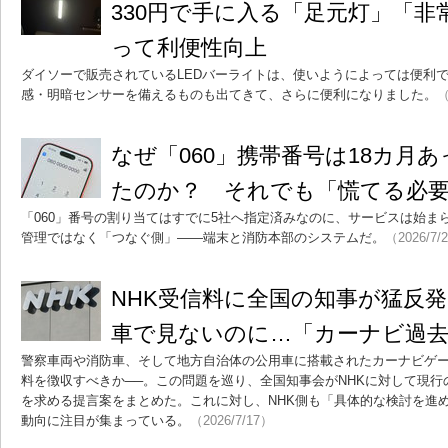
330円で手に入る「足元灯」「非
って利便性向上
ダイソーで販売されているLEDバーライトは、使いようによっては便利
感・明暗センサーを備えるものも出てきて、さらに便利になりました。
（
なぜ「060」携帯番号は18カ月
たのか？ それでも「慌てる必
「060」番号の割り当てはすでに5社へ指定済みなのに、サービスは始ま
管理ではなく「つなぐ側」――端末と消防本部のシステムだ。
（2026/7/
NHK受信料に全国の知事が猛反
車で見ないのに…「カーナビ過去
警察車両や消防車、そして地方自治体の公用車に搭載されたカーナビゲー
料を徴収すべきか──。この問題を巡り、全国知事会がNHKに対して現
を求める提言案をまとめた。これに対し、NHK側も「具体的な検討を進
動向に注目が集まっている。
（2026/7/17）