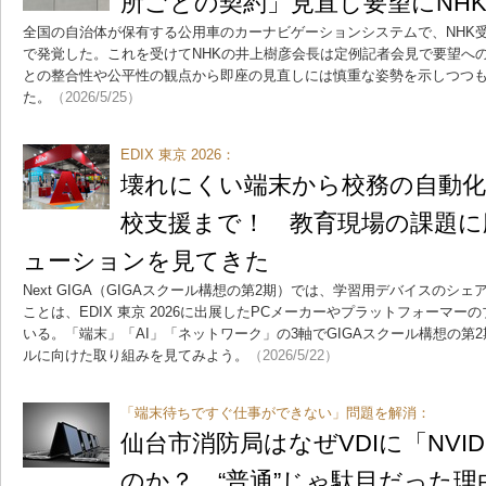
所ごとの契約」見直し要望にNH
全国の自治体が保有する公用車のカーナビゲーションシステムで、NHK
で発覚した。これを受けてNHKの井上樹彦会長は定例記者会見で要望へ
との整合性や公平性の観点から即座の見直しには慎重な姿勢を示しつつ
た。
（2026/5/25）
EDIX 東京 2026：
壊れにくい端末から校務の自動
校支援まで！ 教育現場の課題に
ューションを見てきた
Next GIGA（GIGAスクール構想の第2期）では、学習用デバイスのシ
ことは、EDIX 東京 2026に出展したPCメーカーやプラットフォーマー
いる。「端末」「AI」「ネットワーク」の3軸でGIGAスクール構想の第2期（
ルに向けた取り組みを見てみよう。
（2026/5/22）
「端末待ちですぐ仕事ができない」問題を解消：
仙台市消防局はなぜVDIに「NVIDI
のか？ “普通”じゃ駄目だった理