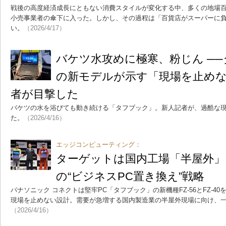
戦後の高度経済成長にともない消費スタイルが変化する中、多くの地場
小売事業者の傘下に入った。しかし、その過程は「百貨店がスーパーに
い。
（2026/4/17）
バケツ水攻めに極寒、粉じん ──
の新モデルが示す「現場を止め
者が目撃した
バケツの水を浴びても動き続ける「タフブック」。新人記者が、過酷な現
た。
（2026/4/16）
エッジコンピューティング：
ターゲットは国内工場「半屋外」
の“ビジネスPC置き換え”戦略
パナソニック コネクトは堅牢PC「タフブック」の新機種FZ-56とFZ-4
現場を止めない設計。需要が急増する国内製造業の半屋外現場に向け、一
（2026/4/16）