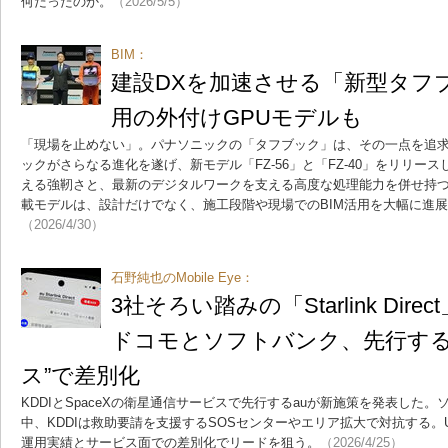
何だったのか。
（2026/5/5）
BIM：
建設DXを加速させる「新型タフブ
用の外付けGPUモデルも
「現場を止めない」。パナソニックの「タフブック」は、その一点を追求
ックがさらなる進化を遂げ、新モデル「FZ-56」と「FZ-40」をリリー
える強靭さと、最新のデジタルワークを支える高度な処理能力を併せ持つ。特
載モデルは、設計だけでなく、施工段階や現場でのBIM活用を大幅に進
（2026/4/30）
石野純也のMobile Eye：
3社そろい踏みの「Starlink Di
ドコモとソフトバンク、先行するK
ス”で差別化
KDDIとSpaceXの衛星通信サービスで先行するauが新施策を発表した
中、KDDIは救助要請を支援するSOSセンターやエリア拡大で対抗する。UQ
運用実績とサービス面での差別化でリードを狙う。
（2026/4/25）