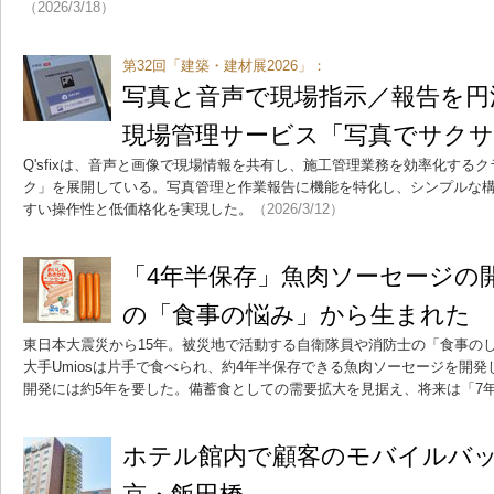
（2026/3/18）
第32回「建築・建材展2026」：
写真と音声で現場指示／報告を円
現場管理サービス「写真でサク
Q'sfixは、音声と画像で現場情報を共有し、施工管理業務を効率化する
ク」を展開している。写真管理と作業報告に機能を特化し、シンプルな
すい操作性と低価格化を実現した。
（2026/3/12）
「4年半保存」魚肉ソーセージの
の「食事の悩み」から生まれた
東日本大震災から15年。被災地で活動する自衛隊員や消防士の「食事の
大手Umiosは片手で食べられ、約4年半保存できる魚肉ソーセージを開
開発には約5年を要した。備蓄食としての需要拡大を見据え、将来は「7
ホテル館内で顧客のモバイルバ