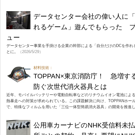
データセンター会社の偉い人に「
れるゲーム」遊んでもらった 
ュー
データセンター事業を手掛ける企業の幹部による「自分だけのDCを作れ
とに。
（2026/5/29）
材料技術：
TOPPAN×東京消防庁！ 急増
防ぐ次世代消火器具とは
近年、モバイルバッテリーや電動自転車などのリチウムイオン電池によ
熱暴走への対策が求められている。この課題解決に向け、TOPPANホー
で、特殊なフィルムを用いた「三位一体型簡易消火器具」の開発を推進
公用車カーナビのNHK受信料未