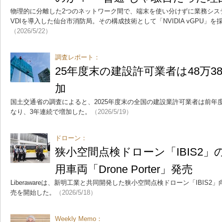
物理的に分離した2つのネットワーク間で、端末を使い分けずに業務シス
VDIを導入した仙台市消防局。その構成技術として「NVIDIA vGPU」
（2026/5/22）
調査レポート：
25年度末の建設許可業者は48万3
加
国土交通省の調査によると、2025年度末の全国の建設業許可業者は前年度比1
なり、3年連続で増加した。
（2026/5/19）
ドローン：
狭小空間点検ドローン「IBIS2
用車両「Drone Porter」発売
Liberawareは、新明工業と共同開発した狭小空間点検ドローン「IBIS2」向け
売を開始した。
（2026/5/18）
Weekly Memo：