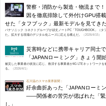
警察・消防から製造・物流まで！
因を徹底排除して外付けGPU搭
せた「タフブック」最新モデルを見てき
パナソニック コネクトグループが頑丈ノートPC「TOUGHBOOK」（
た。拡大する現場のデジタル化ニーズに応える構えだ。
（2026/4/15）
災害時などに携帯キャリア同士で
「JAPANローミング」きょう開
被災した事業者の状況に応じ、救済する事業者が4G LTEネットワーク
る。
（2026/4/1）
石川温のスマホ業界新聞：
紆余曲折あった「JAPANローミ
――関係者の苦労が偲ばれた「緊
し」