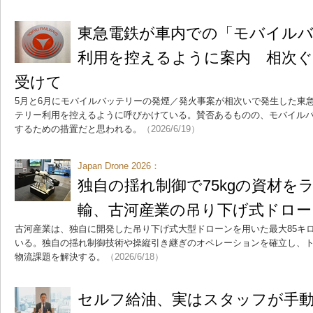
東急電鉄が車内での「モバイル
利用を控えるように案内 相次ぐ
受けて
5月と6月にモバイルバッテリーの発煙／発火事案が相次いで発生した東
テリー利用を控えるように呼びかけている。賛否あるものの、モバイル
するための措置だと思われる。
（2026/6/19）
Japan Drone 2026：
独自の揺れ制御で75kgの資材を
輸、古河産業の吊り下げ式ドロー
古河産業は、独自に開発した吊り下げ式大型ドローンを用いた最大85キ
いる。独自の揺れ制御技術や操縦引き継ぎのオペレーションを確立し、
物流課題を解決する。
（2026/6/18）
セルフ給油、実はスタッフが手動