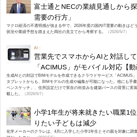
富士通とNECの業績見通しから探る
需要の行方」
マクロ経済の不透明感が強まる中で、2026年度の国内IT需要の動きはど
状況や業績予想を踏まえた両社の見立てから考察する。
（2026/5/7）
AI：
営業先でスマホからAIと対話し
「ACIMUS」がモバイル対応【
生成AIとの対話でBIMモデルを作成できるクラウドサービス「ACIMU
タブレットからも、BIMモデルの生成や編集が可能になった。他にも手書
ペンスケッチ」、住所設定だけで実在の街並みを建築パースの背景に実装
載した。
（2026/5/7）
小学1年生が将来就きたい職業1
りたい子どもは減少
化学メーカーのクラレは、4月に入学した小学1年生とその親を対象に調