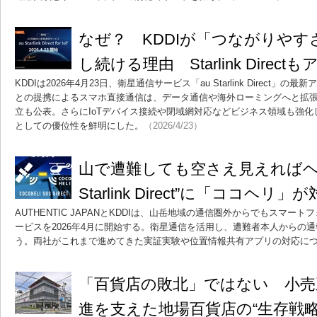
なぜ？ KDDIが「つながりや
し続ける理由 Starlink Direc
KDDIは2026年4月23日、衛星通信サービス「au Starlink Direct」の
との提携によるスマホ直接通信は、データ通信や海外ローミングへと拡張
立も公表。さらにIoTデバイス接続や閉域網対応などビジネス領域も強
としての優位性を鮮明にした。
（2026/4/23）
山で遭難しても空さえ見えればヘ
Starlink Direct”に「ココヘリ」
AUTHENTIC JAPANとKDDIは、山岳地域の通信圏外からでもスマ
ービスを2026年4月に開始する。衛星通信を活用し、遭難者本人からの
う。両社がこれまで進めてきた実証実験や位置情報共有アプリの対応に
「百貨店の敗北」ではない 小売
進を支えた地場百貨店の“生存戦略