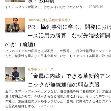
京・飯田橋
すぐにスタッフが消火し、けが人はいなかったという。
（2026/3/10）
Lumadaと挑む協創の最前線：
PR：
協創事例に学ぶ、開発にお
ース活用の勝算 なぜ先端技術開
のか（前編）
ビジネスモデルの変革と人財不足。この難題に、日立情報通信エンジニアリング
んだ。確実性を重んじる日本企業が、いかにしてアジャイル開発に取り
無線ネットワーク：
「金属に内蔵」できる革新的ア
ニックが無線通信の弱点克服
近年、スマートフォンやカメラなど、通信機能を持つ各種端末は日常生
量は右肩上がりで、今後もさらなる増加が見込まれる。そうした中でパナ
ス社は、無線通信のボトルネックだった「金属」に内蔵できる独自のアン
る普及を後押しする。
（2026/3/3）