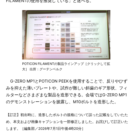
FILAMENTの使用を推奨している」と述べる。
POTICON FILAMENTの製品ラインアップ［クリックして拡
大］ 出所：グーテンベルク
G-ZERO MP1とPOTICON PEEKを使用することで、反りやひず
みを抑えた薄いプレートや、試作が難しい斜歯のギア形状、フィ
ルターなどさまざまな製品を造形できる。会場ではG-ZERO MP1
のデモンストレーションを披露し、M10ボルトを造形した。
【訂正】初出時に、造形したボルトの規格について誤った記載をしていたた
め、本文および画像キャプションを一部修正しました。お詫びして訂正いた
します。［編集部／2026年7月1日午後4時20分］