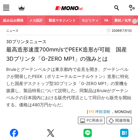
組み込み開発
メカ設計
製造マネジメント
モビリティ
FA
素材／化学
ニュース
2026年7月1日
3Dプリンタニュース
最高造形速度700mm/sでPEEK造形が可能 国産
3Dプリンタ「G-ZERO MP1」の強みとは
Bruleとグーテンベルクは東京都内で会見を開き、グーテンベル
クが開発したPEEK（ポリエーテルエーテルケトン）造形に特化
した国産デスクトップ型3Dプリンタ「G-ZERO MP1」の実機を
披露し、製品特長について説明した。同製品はBruleがグーテン
ベルクの日本国内における販売代理店として同日から販売を開始
する。価格は480万円からだ。
[
坪田澪樹
，MONOist]
PC用表示
関連情報