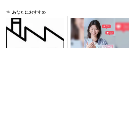
あなたにおすすめ
令和8年熊本地震による工場へ
SNSアカウントを着実に成
の影響まとめ
長。実はみんなココ使ってま
す。
PR(Dreaw合同会社)
異例ヒット？ 使い勝手にこだわったオムロン
の“オープンな”IO-Linkマスター
SNSアカウントを着実に成長。実はみんなココ
使ってます。
PR(Dreaw合同会社)