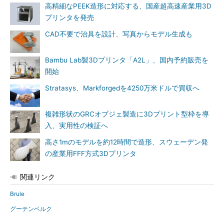
高精細なPEEK造形に対応する、国産超高速産業用3D
プリンタを発売
CAD不要で治具を設計、写真からモデル生成も
Bambu Lab製3Dプリンタ「A2L」、国内予約販売を
開始
Stratasys、Markforgedを4250万米ドルで買収へ
複雑形状のGRCオブジェ製造に3Dプリント型枠を導
入、実用性の検証へ
高さ1mのモデルを約12時間で造形、スウェーデン発
の産業用FFF方式3Dプリンタ
関連リンク
Brule
グーテンベルク