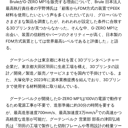
BruleがG-ZERO MP1を販売する理由について、Brule 日本法人
最高執行責任者の宇野博氏は「顧客からFDM方式の装置でPEEK
材料を使用したいという声を多くいただいており、グローバルで
さまざまな製品を調査したが、われわれが設定した条件に合致す
る3Dプリンタが見つからなかった。そんな中、G-ZERO MP1と
出会い、装置の信頼性やパーツのクオリティーが高く、日本製の
FDM方式装置としては世界最高レベルであると評価した」と語
る。
グーテンベルクは東京都に本社を置く3Dプリンタベンチャー
企業だ。東京都大田区羽田に生産工場を構え、3Dプリンタの設
計／開発／製造／販売／サービスまでを国内で手掛けている。ま
た、大塚化学と2023年に資本業務提携を結んでおり、3Dプリン
タで使用する材料開発に取り組んでいる。
グーテンベルクが開発したG-ZERO MP1は100Vの電源で動作す
るため電源工事が不要で、造形準備に約30分の時間を要する
2
が、最高造形速度700mm/s、最高加速度3万mm/s
での高速かつ
高精度な造形が可能だ。グーテンベルク 営業部 部長の津田弘靖
氏は「羽田の工場で製作した切削フレームや専用設計の軽量ツー