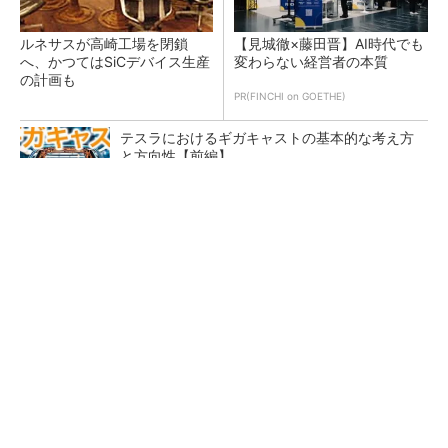
ルネサスが高崎工場を閉鎖
【見城徹×藤田晋】AI時代でも
へ、かつてはSiCデバイス生産
変わらない経営者の本質
の計画も
PR(FINCHI on GOETHE)
テスラにおけるギガキャストの基本的な考え方
と方向性【前編】
なぜ熊本に半導体産業が集まるのか――地震で
工場稼働停止相次ぐ
高硬度材加工に対応、マルチローラタイプの鏡
面仕上げ工具