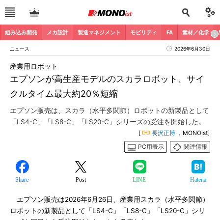
組み込み開発
メカ設計
製造マネジメント
モビリティ
FA
素材／化学
ニュース
2026年6月30日
産業用ロボット
エプソンが高生産モデルのスカラロボット、サイ
クルタイム最大約20％短縮
エプソン販売は、スカラ（水平多関節）ロボットの新製品として
「LS4-C」「LS8-C」「LS20-C」シリーズの受注を開始した。
[
長沢正博
，MONOist]
PC用表示
関連情報
Share
Post
LINE
Hatena
エプソン販売は2026年6月26日、産業用スカラ（水平多関節）
ロボットの新製品として「LS4-C」「LS8-C」「LS20-C」シリ