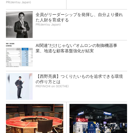
PR(dentsu Japan)
全員がリーダーシップを発揮し、自分より優れ
た人財を育成する
PR(dentsu Japan)
AI関連“だけじゃない”オムロンの制御機器事
業、地道な顧客基盤強化が結実
【西野亮廣】つくりたいものを追求できる環境
の作り方とは
PR(FINCHI on GOETHE)