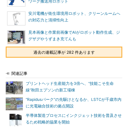
ワーク搬送用ロボット
安川電機が衛生環境用ロボット、クリーンルームへ
の対応力と清掃性向上
見本画像と作業前画像でAIがロボット動作生成、ジ
グザグやうずまき充てんも
過去の連載記事が 282 件あります
関連記事
プリントヘッド生産能力を3倍へ、“技能こそ生命
線”秋田エプソンの新工場棟
“Rapidusパーク”の先駆けとなるか、LSTCが千歳市内
に光電融合技術の拠点開設
半導体製造プロセスにインクジェット技術を普及させ
るため戦略的協業を開始