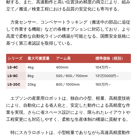
献する。また、高速動作と高い位置決め精度の両立により、組み
立て／搬送／検査工程における品質の安定化にも寄与する。
力覚センサー、コンベヤートラッキング（搬送中の部品に追従
して作業する機能）などの各種オプションに対応しており、より
高度で柔軟な自動化ラインの構築が可能となる。国際安全規格に
基づく第三者認証を取得している。
シリーズ
最大可搬質量
アーム長
標準価格（税別）
LS-4C
4kg
400mm
104万円～
LS-8C
8kg
500／600／700mm
131万5000円～
LS-20C
20kg
800／1000mm
165万円～
エプソンの産業用ロボットは、独自の小型、軽量、高精度技術
により、自動化による省人化と、安定した動作による高精度な作
業を実現。さらに省スペース設計により、限られたレイアウトや
工程変更にも対応しやすく、柔軟な生産体制の構築に貢献する。
特にスカラロボットは、小型軽量でありながら高速高精度動作