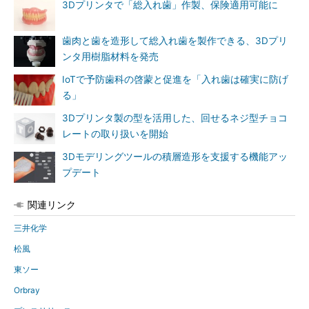
3Dプリンタで「総入れ歯」作製、保険適用可能に
歯肉と歯を造形して総入れ歯を製作できる、3Dプリ
ンタ用樹脂材料を発売
IoTで予防歯科の啓蒙と促進を「入れ歯は確実に防げ
る」
3Dプリンタ製の型を活用した、回せるネジ型チョコ
レートの取り扱いを開始
3Dモデリングツールの積層造形を支援する機能アッ
プデート
関連リンク
三井化学
松風
東ソー
Orbray