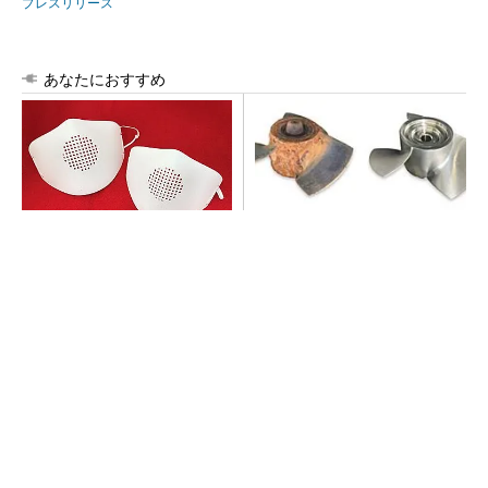
プレスリリース
あなたにおすすめ
新型コロナで深刻なマスク不
老朽化したポンプの主要部品
足を3Dプリンタで解消、イグ
を金属3Dプリンタで一体造
アスが3Dマスクを開発
形、納期を3分の1に短縮
全員がリーダーシップを発揮し、自分より優れ
た人財を育成する
PR(dentsu Japan)
チームが本音で意見を交わし合い、多様な人財