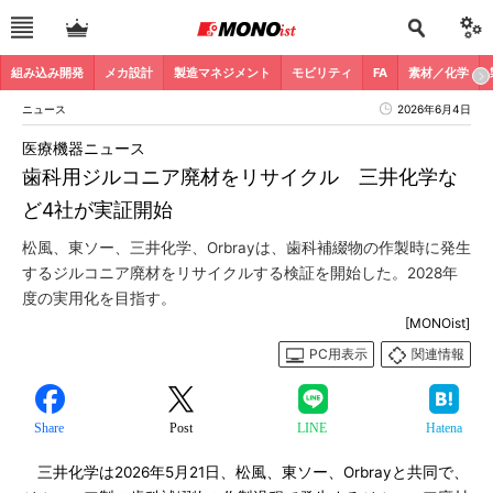
組み込み開発
メカ設計
製造マネジメント
モビリティ
FA
素材／化学
ニュース
2026年6月4日
医療機器ニュース
歯科用ジルコニア廃材をリサイクル 三井化学な
ど4社が実証開始
松風、東ソー、三井化学、Orbrayは、歯科補綴物の作製時に発生
するジルコニア廃材をリサイクルする検証を開始した。2028年
度の実用化を目指す。
[MONOist]
PC用表示
関連情報
Share
Post
LINE
Hatena
三井化学は2026年5月21日、松風、東ソー、Orbrayと共同で、