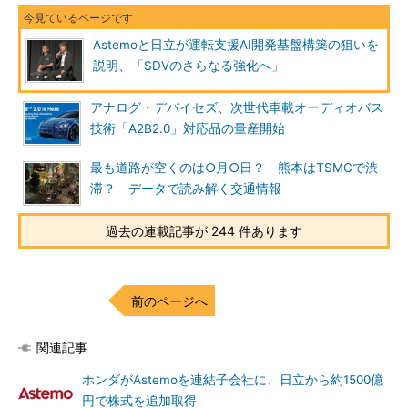
Astemoと日立が運転支援AI開発基盤構築の狙いを
説明、「SDVのさらなる強化へ」
アナログ・デバイセズ、次世代車載オーディオバス
技術「A2B2.0」対応品の量産開始
最も道路が空くのは○月○日？ 熊本はTSMCで渋
滞？ データで読み解く交通情報
過去の連載記事が 244 件あります
前のページへ
関連記事
ホンダがAstemoを連結子会社に、日立から約1500億
円で株式を追加取得