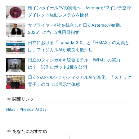
軽インホイールEVの実現へ、Astemoが12インチ空冷
ダイレクト駆動システムを開発
サプライヤー4社を統合した日立Astemoが始動、
2025年に売上2兆円目指す
日立における「Lumada 3.0」と「HMAX」の定義と
は、フィジカルAIが成長を後押し
日立のフィジカルAI統合モデル「IWIM」の実力
は？ 試作ロボット2種を公開
日立のAIペルソナがフィジカルAIで進化、「スナック
育子」のコラボ展示で体感
関連リンク
Hitachi Physical AI Day
あなたにおすすめ