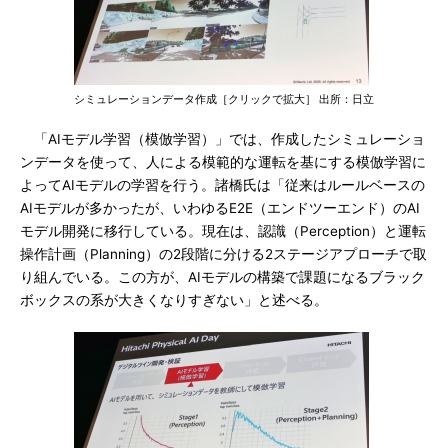
シミュレーションデータ作成［クリックで拡大］ 出所：日立
「AIモデル学習（模倣学習）」では、作成したシミュレーショ
ンデータを使って、人による模範的な運転を基にする模倣学習に
よってAIモデルの学習を行う。諸橋氏は「従来はルールベースの
AIモデルが多かったが、いわゆるE2E（エンドツーエンド）のAI
モデル開発に移行している。現在は、認識（Perception）と運転
操作計画（Planning）の2段階に分ける2ステージアプローチで取
り組んでいる。この方が、AIモデルの構築で課題になるブラック
ボックスの系が大きくなりすぎない」と述べる。