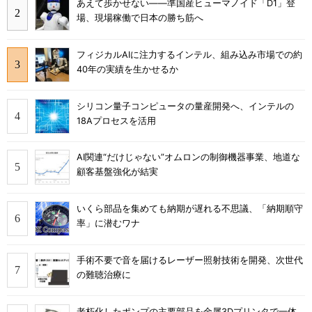
あえて歩かせない――準国産ヒューマノイド「D1」登
場、現場稼働で日本の勝ち筋へ
フィジカルAIに注力するインテル、組み込み市場での約
40年の実績を生かせるか
シリコン量子コンピュータの量産開発へ、インテルの
18Aプロセスを活用
AI関連“だけじゃない”オムロンの制御機器事業、地道な
顧客基盤強化が結実
いくら部品を集めても納期が遅れる不思議、「納期順守
率」に潜むワナ
手術不要で音を届けるレーザー照射技術を開発、次世代
の難聴治療に
老朽化したポンプの主要部品を金属3Dプリンタで一体