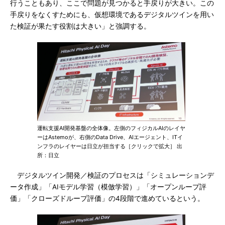
行うこともあり、ここで問題が見つかると手戻りが大きい。この
手戻りをなくすためにも、仮想環境であるデジタルツインを用い
た検証が果たす役割は大きい」と強調する。
運転支援AI開発基盤の全体像。左側のフィジカルAIのレイヤ
ーはAstemoが、右側のData Drive、AIエージェント、ITイ
ンフラのレイヤーは日立が担当する［クリックで拡大］ 出
所：日立
デジタルツイン開発／検証のプロセスは「シミュレーションデ
ータ作成」「AIモデル学習（模倣学習）」「オープンループ評
価」「クローズドループ評価」の4段階で進めているという。