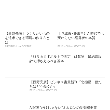
【西野亮廣】つくりたいもの
【見城徹×藤田晋】AI時代でも
を追求できる環境の作り方と
変わらない経営者の本質
は
PR(FINCHI on GOETHE)
PR(FINCHI on GOETHE)
「取りあえずボルトで固定」は禁物 締結部設
計で押さえるべき基本
【西野亮廣】ビジネス書最新刊『北極星 僕た
ちはどう働くか』
PR(FINCHI on GOETHE)
AI関連“だけじゃない”オムロンの制御機器事