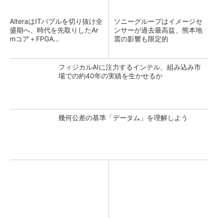
AlteraはITバブルを切り抜け全
ソニーグループはイメージセ
盛期へ、時代を先取りしたAr
ンサーが過去最高益、熊本地
mコア＋FPGA...
震の影響も限定的
フィジカルAIに注力するインテル、組み込み市
場での約40年の実績を生かせるか
幾何公差の基準「データム」を理解しよう