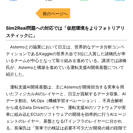
前のページへ
Sim2Real問題への対応では「仮想環境をよりフォトリアリ
スティックに」
Astemoとの協業において日立は、世界的なデータ分析コンペ
ティションであるKaggleの世界大会で3位に入賞した諸橋氏が率
いるチームが中心となって取り組みを進めている。講演では諸橋
氏が、Astemoと構築を進めている運転支援AI開発基盤について
紹介した。
運転支援AI開発基盤は、主にAstemoが開発担当する実車を用
いたフィジカルAIのレイヤーと、日立が貢献するデータ収集、AI
データ創出、MLOps（機械学習オペレーション）、不具合解析
から成るData Driveのレイヤー、運転支援AIのソフトウェアや実
車に組み込むECUのソフトウェアの開発を効率的に行うAIエージ
ェントのレイヤー、基盤となるITインフラのレイヤーに分かれ
る。長塚氏は「実車での検証は必要不可欠だが開発の後の段階で