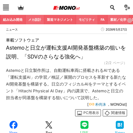
組み込み開発
メカ設計
製造マネジメント
モビリティ
FA
素材／化学
ニュース
2026年5月27日
車載ソフトウェア
Astemoと日立が運転支援AI開発基盤構築の狙いを
説明、「SDVのさらなる強化へ」
（2/2 ページ）
Astemoと日立製作所は、自動運転車両に搭載されるAIである
「運転支援AI」の学習／検証／展開のプロセスを革新する新たな
AI開発基盤を構築する。日立のフィジカルAIをテーマとするイベ
ント「Hitachi Physical AI Day」内の講演で、Astemoと日立の
担当者が同基盤を構築する狙いについて説明した。
[
朴尚洙
，MONOist]
PC用表示
関連情報
Share
Post
LINE
Hatena