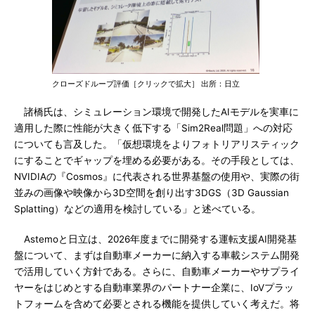
クローズドループ評価［クリックで拡大］ 出所：日立
諸橋氏は、シミュレーション環境で開発したAIモデルを実車に
適用した際に性能が大きく低下する「Sim2Real問題」への対応
についても言及した。「仮想環境をよりフォトリアリスティック
にすることでギャップを埋める必要がある。その手段としては、
NVIDIAの『Cosmos』に代表される世界基盤の使用や、実際の街
並みの画像や映像から3D空間を創り出す3DGS（3D Gaussian
Splatting）などの適用を検討している」と述べている。
Astemoと日立は、2026年度までに開発する運転支援AI開発基
盤について、まずは自動車メーカーに納入する車載システム開発
で活用していく方針である。さらに、自動車メーカーやサプライ
ヤーをはじめとする自動車業界のパートナー企業に、IoVプラッ
トフォームを含めて必要とされる機能を提供していく考えだ。将