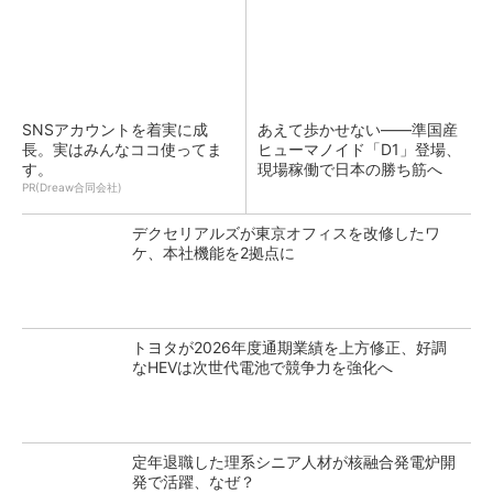
SNSアカウントを着実に成
あえて歩かせない――準国産
長。実はみんなココ使ってま
ヒューマノイド「D1」登場、
す。
現場稼働で日本の勝ち筋へ
PR(Dreaw合同会社)
デクセリアルズが東京オフィスを改修したワ
ケ、本社機能を2拠点に
トヨタが2026年度通期業績を上方修正、好調
なHEVは次世代電池で競争力を強化へ
定年退職した理系シニア人材が核融合発電炉開
発で活躍、なぜ？