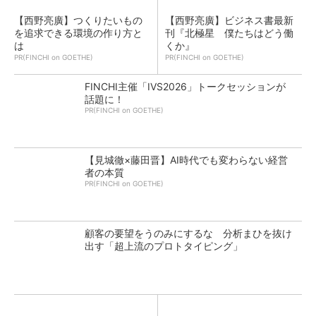
【西野亮廣】つくりたいもの
【西野亮廣】ビジネス書最新
を追求できる環境の作り方と
刊『北極星 僕たちはどう働
は
くか』
PR(FINCHI on GOETHE)
PR(FINCHI on GOETHE)
FINCHI主催「IVS2026」トークセッションが
話題に！
PR(FINCHI on GOETHE)
【見城徹×藤田晋】AI時代でも変わらない経営
者の本質
PR(FINCHI on GOETHE)
顧客の要望をうのみにするな 分析まひを抜け
出す「超上流のプロトタイピング」