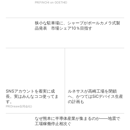
PR(FINCHI on GOETHE)
狭小な駐車場に、シャープがポールカメラ式製
品発表 市場シェア10％目指す
SNSアカウントを着実に成
ルネサスが高崎工場を閉鎖
長。実はみんなココ使ってま
へ、かつてはSiCデバイス生産
す。
の計画も
PR(Dreaw合同会社)
なぜ熊本に半導体産業が集まるのか――地震で
工場稼働停止相次ぐ