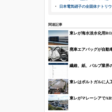
日本電気硝子の全固体ナトリウ
関連記事
東レが海水淡水化用R
廃車エアバッグが自動
繊維、紙、パルプ業界
東レはポルトガルに人
東レがマレーシアでAB