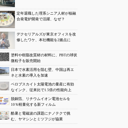
定年退職した理系シニア人材が核融
合発電炉開発で活躍、なぜ？
デクセリアルズが東京オフィスを改
修したワケ、本社機能を2拠点に
塗料や樹脂改質材の材料に、PBTの球状
微粒子を販売開始
日本で水素活用を阻む壁、中国は再エ
ネと水素の導入を加速
ペロブスカイト太陽電池の量産に有効
なインク、従来比で1.5倍の性能向上
脱銅箔、リチウムイオン電池セルを
10％軽量化する新フィルム
酷暑と電磁波の課題にナノテクで挑
む、ヤマシンとミツフジが協業