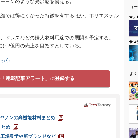
レーヨンのような光沢感を備える。
コー
維では得にくかった特徴を有するほか、ポリエステル
マテ
つ。
、ドレスなどの婦人衣料用途での展開を予定する。
サス
0年度には2億円の売上を目指すとしている。
こちら
よく
を「連載記事アラート」に登録する
ヤノンの高機能材料まとめ
まとめ
選 工場見学や新ブランドなど