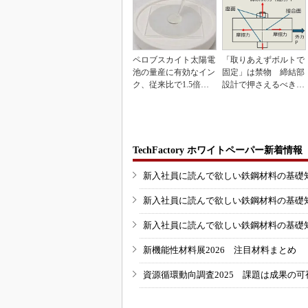
ペロブスカイト太陽電
「取りあえずボルトで
池の量産に有効なイン
固定」は禁物 締結部
ク、従来比で1.5倍の
設計で押さえるべき基
性能向上
本
TechFactory ホワイトペーパー新着情報
新入社員に読んで欲しい鉄鋼材料の基礎知識
新入社員に読んで欲しい鉄鋼材料の基礎知識
新入社員に読んで欲しい鉄鋼材料の基礎知識
新機能性材料展2026 注目材料まとめ
資源循環動向調査2025 課題は成果の