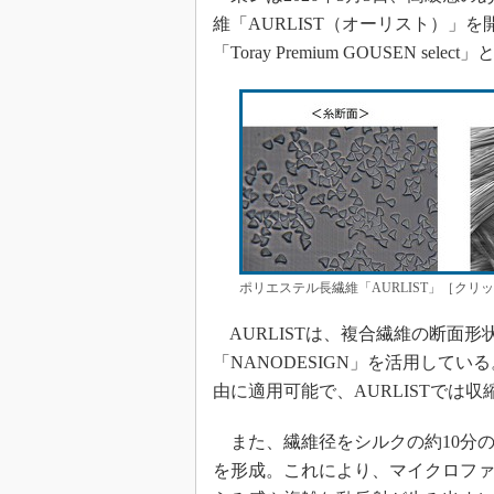
維「AURLIST（オーリスト）」
「Toray Premium GOUSEN sel
ポリエステル長繊維「AURLIST」［クリ
AURLISTは、複合繊維の断面
「NANODESIGN」を活用して
由に適用可能で、AURLISTでは
また、繊維径をシルクの約10分の
を形成。これにより、マイクロフ