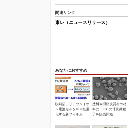
関連リンク
東レ（ニュースリリース）
あなたにおすすめ
脱銅箔、リチウムイオ
塗料や樹脂改質材の材
ン電池セルを10％軽量
料に、PBTの球状微粒
化する新フィルム
子を販売開始