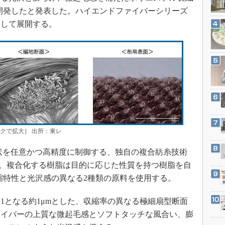
3Dプリンタ
産業オープンネット展
を開発したと発表した。ハイエンドファイバーシリーズ
デジタルツインとCAE
ect」として展開する。
S＆OP
インダストリー4.0
イノベーション
製造業ビッグデータ
メイドインジャパン
植物工場
知財マネジメント
ックで拡大］ 出所：東レ
海外生産
形状を任意かつ高精度に制御する、独自の複合紡糸技術
グローバル設計・開発
いる。複合化する樹脂は目的に応じた性質を持つ樹脂を自
制御セキュリティ
収縮特性と光沢感の異なる2種類の原料を使用する。
新型コロナへの対応
1となる約1μmとした、収縮率の異なる極細扇型断面
ァイバーの上質な微起毛感とソフトタッチな風合い、膨