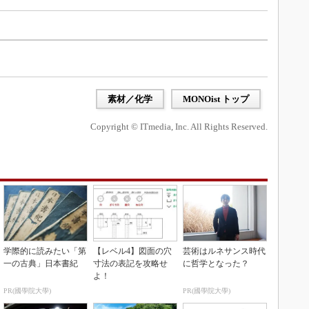
素材／化学
MONOist トップ
Copyright © ITmedia, Inc. All Rights Reserved.
学際的に読みたい「第
【レベル4】図面の穴
芸術はルネサンス時代
一の古典」日本書紀
寸法の表記を攻略せ
に哲学となった？
よ！
PR(國學院大學)
PR(國學院大學)