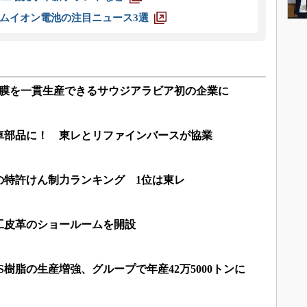
ムイオン電池の注目ニュース3選
O膜を一貫生産できるサウジアラビア初の企業に
車部品に！ 東レとリファインバースが協業
の特許けん制力ランキング 1位は東レ
工皮革のショールームを開設
S樹脂の生産増強、グループで年産42万5000トンに