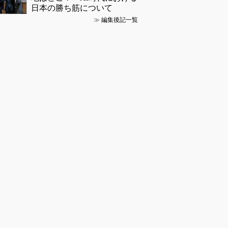
日本の勝ち筋について
≫
編集後記一覧