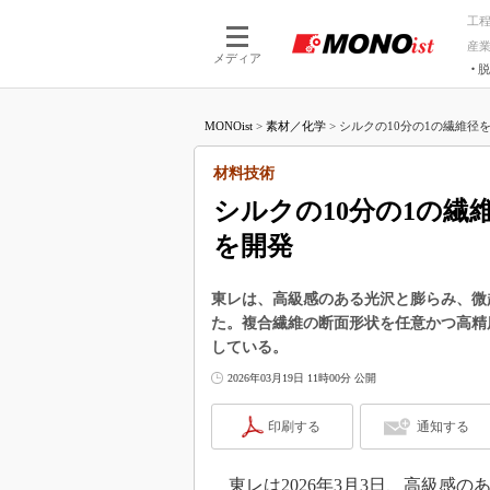
工
産
メディア
脱
つながる技術
AI×技術
MONOist
>
素材／化学
>
シルクの10分の1の繊維径を
つながる工場
AI×設備
つながるサービ
Physical
材料技術
シルクの10分の1の
を開発
東レは、高級感のある光沢と膨らみ、微起
た。複合繊維の断面形状を任意かつ高精度
している。
2026年03月19日 11時00分 公開
印刷する
通知する
東レは2026年3月3日、高級感