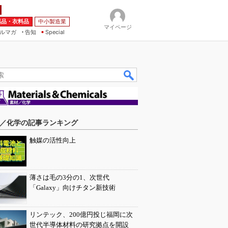
薬品・衣料品
中小製造業
マイページ
ルマガ
告知
Special
／化学の記事ランキング
触媒の活性向上
薄さは毛の3分の1、次世代
「Galaxy」向けチタン新技術
リンテック、200億円投じ福岡に次
世代半導体材料の研究拠点を開設