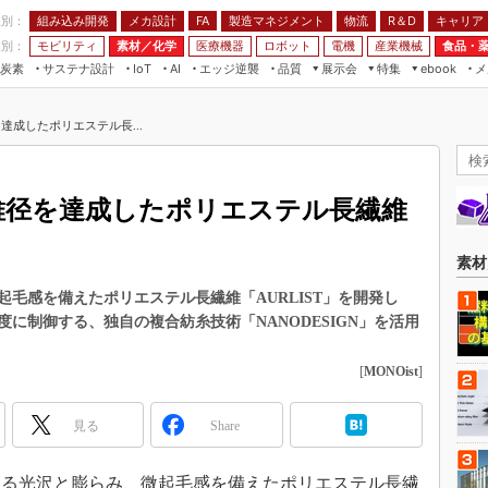
程別：
組み込み開発
メカ設計
製造マネジメント
物流
R＆D
キャリア
FA
業別：
モビリティ
素材／化学
医療機器
ロボット
電機
産業機械
食品・
炭素
サステナ設計
エッジ逆襲
品質
展示会
特集
メ
IoT
AI
ebook
伝承
組み込み開発
CEATEC
読者調査まとめ
編集後記
達成したポリエステル長...
JIMTOF
保全
メカ設計
つながるクルマ
組込み/エッジ コンピューティング
ス
 AI
製造マネジメント
5G
展＆IoT/5Gソリューション展
VR／AR
FA
繊維径を達成したポリエステル長繊維
IIFES
モビリティ
フィールドサービス
国際ロボット展
素材／化学
FPGA
素材
ジャパンモビリティショー
組み込み画像技術
毛感を備えたポリエステル長繊維「AURLIST」を開発し
TECHNO-FRONTIER
に制御する、独自の複合紡糸技術「NANODESIGN」を活用
組み込みモデリング
人テク展
Windows Embedded
[
MONOist
]
スマート工場EXPO
車載ソフト開発
EdgeTech+
見る
Share
ISO26262
日本ものづくりワールド
無償設計ツール
AUTOMOTIVE WORLD
のある光沢と膨らみ、微起毛感を備えたポリエステル長繊