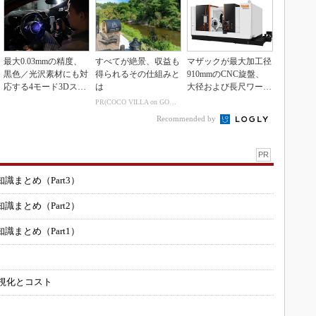
最大0.03mmの精度、
すべてが絶景、収益も
マザックが最大加工径
黒色／光沢素材にも対
得られるその仕組みと
910mmのCNC旋盤、
応する4モード3Dスキ
は
大径および長尺ワーク
ャナー
向け
PR(COCO VILLA on GOETHE)
Recommended by
PR
まとめ（Part3）
まとめ（Part2）
まとめ（Part1）
可視化とコスト