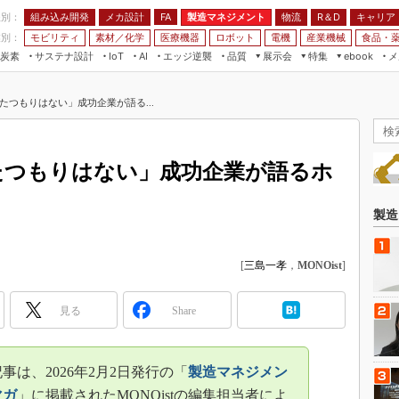
程別：
組み込み開発
メカ設計
製造マネジメント
物流
R＆D
キャリア
FA
業別：
モビリティ
素材／化学
医療機器
ロボット
電機
産業機械
食品・
炭素
サステナ設計
エッジ逆襲
品質
展示会
特集
メ
IoT
AI
ebook
伝承
組み込み開発
CEATEC
読者調査まとめ
編集後記
たつもりはない」成功企業が語る...
JIMTOF
保全
メカ設計
つながるクルマ
組込み/エッジ コンピューティング
ス
 AI
製造マネジメント
5G
展＆IoT/5Gソリューション展
VR／AR
FA
たつもりはない」成功企業が語るホ
IIFES
モビリティ
フィールドサービス
国際ロボット展
素材／化学
FPGA
製造
ジャパンモビリティショー
組み込み画像技術
TECHNO-FRONTIER
[
三島一孝
，
MONOist
]
組み込みモデリング
人テク展
Windows Embedded
スマート工場EXPO
見る
Share
車載ソフト開発
EdgeTech+
ISO26262
日本ものづくりワールド
は、2026年2月2日発行の「
製造マネジメン
無償設計ツール
AUTOMOTIVE WORLD
マガ
」に掲載されたMONOistの編集担当者によ