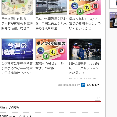
定年退職した理系シニ
日本で水素活用を阻む
痛みを無駄にしない、
ア人材が核融合発電炉
壁、中国は再エネと水
震災の教訓をつないで
開発で活躍、なぜ？
素の導入を加速
いくということ
なぜ熊本に半導体産業
3D技術が変えた「靴
FINCHI主催「IVS202
が集まるのか――地震
選び」の常識
6」トークセッション
で工場稼働停止相次ぐ
が話題に！
PR(FINCHI on GOETHE)
Recommended by
PR
購買」の秘訣
務課題チェックリスト