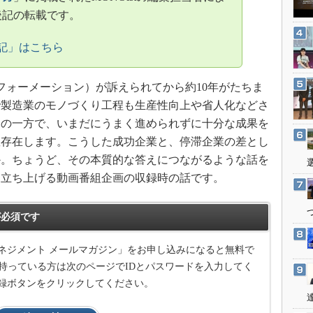
3Dプリンタ
産業オープンネット展
後記の転載です。
デジタルツインとCAE
記」はこちら
S＆OP
インダストリー4.0
ォーメーション）が訴えられてから約10年がたちま
イノベーション
で製造業のモノづくり工程も生産性向上や省人化などさ
製造業ビッグデータ
その一方で、いまだにうまく進められずに十分な成果を
メイドインジャパン
数存在します。こうした成功企業と、停滞企業の差とし
植物工場
か。ちょうど、その本質的な答えにつながるような話を
たに立ち上げる動画番組企画の収録時の話です。
知財マネジメント
海外生産
必須です
グローバル設計・開発
制御セキュリティ
ネジメント メールマガジン」をお申し込みになると無料で
新型コロナへの対応
持っている方は次のページでIDとパスワードを入力してく
録ボタンをクリックしてください。