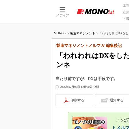
工
産
メディア
脱
つながる技術
AI×技術
MONOist
>
製造マネジメント
>
「われわれはDXをし
つながる工場
AI×設備
つながるサービ
Physical
製造マネジメントメルマガ 編集後記
「われわれはDXをし
ンネ
当たり前ですが、DXは手段です。
2026年02月02日 12時00分 公開
印刷する
通知する
この記事
トメル