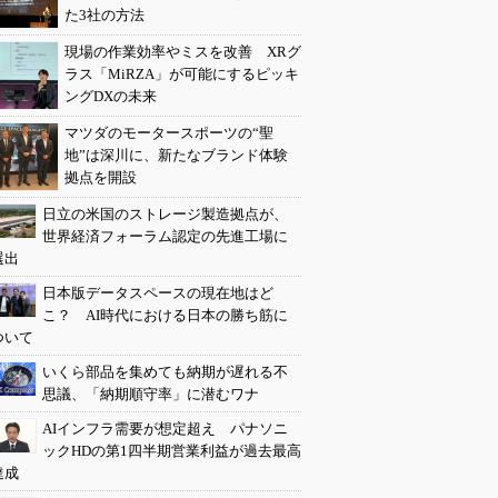
た3社の方法
現場の作業効率やミスを改善 XRグ
ラス「MiRZA」が可能にするピッキ
ングDXの未来
マツダのモータースポーツの“聖
地”は深川に、新たなブランド体験
拠点を開設
日立の米国のストレージ製造拠点が、
世界経済フォーラム認定の先進工場に
選出
日本版データスペースの現在地はど
こ？ AI時代における日本の勝ち筋に
ついて
いくら部品を集めても納期が遅れる不
思議、「納期順守率」に潜むワナ
AIインフラ需要が想定超え パナソニ
ックHDの第1四半期営業利益が過去最高
達成