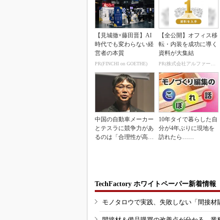
【見城徹×藤田晋】AI
【全公開】オフィス移
時代でも変わらない経
転・内装を成功に導く
営者の本質
資料が大集結
PR(FINCHI on GOETHE)
PR(株式会社アルファーテクノ)
中国の自動車メーカー
10年タイで暮らした自
とテスラに競争力があ
分が4年ぶりに現地を
るのは「合理性が高
訪れたら……
い」から
TechFactory ホワイトペーパー新着情報
モノタロウで実践、失敗しない「間接材
間接材＆備品購買の改善点が分かる、業