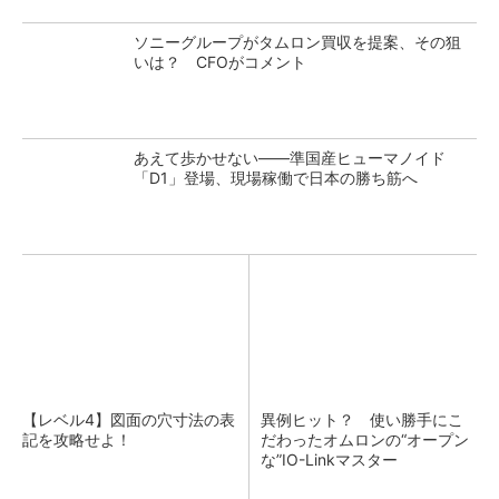
ソニーグループがタムロン買収を提案、その狙
いは？ CFOがコメント
あえて歩かせない――準国産ヒューマノイド
「D1」登場、現場稼働で日本の勝ち筋へ
【レベル4】図面の穴寸法の表
異例ヒット？ 使い勝手にこ
記を攻略せよ！
だわったオムロンの“オープン
な”IO-Linkマスター