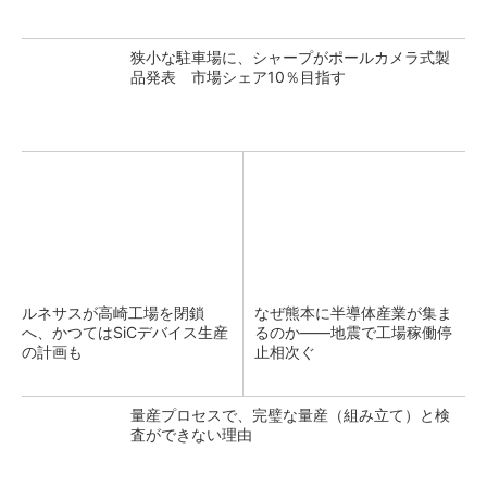
狭小な駐車場に、シャープがポールカメラ式製
品発表 市場シェア10％目指す
ルネサスが高崎工場を閉鎖
なぜ熊本に半導体産業が集ま
へ、かつてはSiCデバイス生産
るのか――地震で工場稼働停
の計画も
止相次ぐ
量産プロセスで、完璧な量産（組み立て）と検
査ができない理由