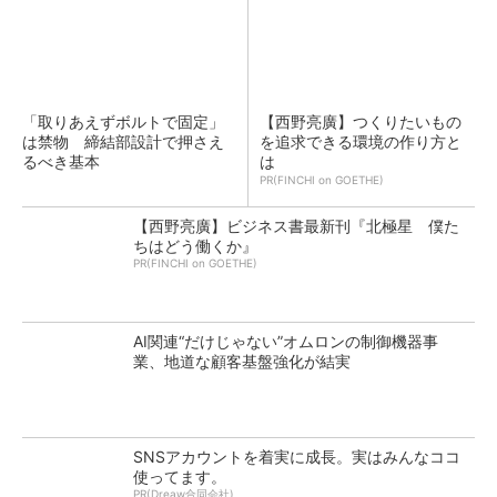
「取りあえずボルトで固定」
【西野亮廣】つくりたいもの
は禁物 締結部設計で押さえ
を追求できる環境の作り方と
るべき基本
は
PR(FINCHI on GOETHE)
【西野亮廣】ビジネス書最新刊『北極星 僕た
ちはどう働くか』
PR(FINCHI on GOETHE)
AI関連“だけじゃない”オムロンの制御機器事
業、地道な顧客基盤強化が結実
SNSアカウントを着実に成長。実はみんなココ
使ってます。
PR(Dreaw合同会社)