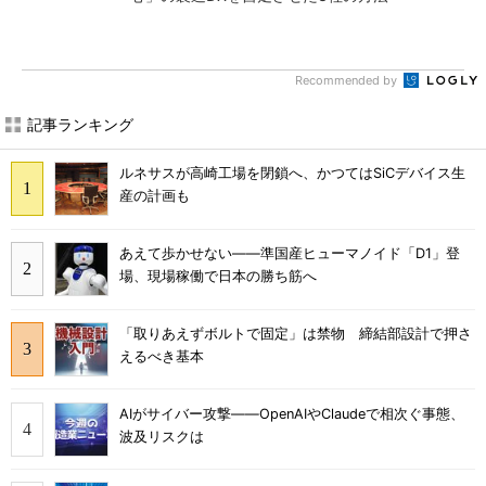
Recommended by
記事ランキング
ルネサスが高崎工場を閉鎖へ、かつてはSiCデバイス生
産の計画も
あえて歩かせない――準国産ヒューマノイド「D1」登
場、現場稼働で日本の勝ち筋へ
「取りあえずボルトで固定」は禁物 締結部設計で押さ
えるべき基本
AIがサイバー攻撃――OpenAIやClaudeで相次ぐ事態、
波及リスクは