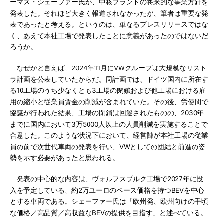
ーマス・シェーファー氏が、中核ブランドの将来的な事業方針を
発表した。それほど大きく報道されなかったが、筆者は重要な発
表であったと考える。というのは、単なるプレスリリースではな
く、あえて本社工場で発表したことに意義があったのではないだ
ろうか。
なぜかと言えば、2024年11月にVWグループは大規模なリスト
ラ計画を公表していたからだ。同計画では、ドイツ国内に所在す
る10工場のうち少なくとも3工場の閉鎖および他工場における雇
用の縮小と従業員賃金の削減が含まれていた。その後、労使間で
協議が行われた結果、工場の閉鎖は回避されたものの、2030年
までに国内において3万5000人以上の人員削減を実施することで
合意した。このような状況下において、経営陣が本社工場の従業
員の前で次世代車両の発表を行い、VWとしての団結と前進の姿
勢を示す必要があったと思われる。
発表の中心的な内容は、ヴォルフスブルク工場で2027年に投
入を予定している、約2万ユーロのベース価格を持つBEVを中心
とする車両である。シェーファー氏は「欧州発、欧州向けの手頃
な価格／高品質／高収益なBEVの提供を目指す」と述べている。