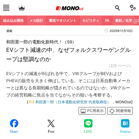
組み込み開発
メカ設計
製造マネジメント
モビリティ
FA
素材／化学
連載
2025年11月10日
和田憲一郎の電動化新時代！（59）
EVシフト減速の中、なぜフォルクスワーゲングル
ープは堅調なのか
（2/3 ページ）
EVシフトの減速が叫ばれる中で、VWグループがBEVおよび
PHEVの販売を大きく伸ばしている。そこには日系自動車メーカ
ーとは異なる長期戦略が隠されているのではないか。VWグルー
プの経営戦略に焦点を当てながらその狙いを考察する。
[
和田憲一郎（日本電動化研究所 代表取締役）
，MONOist]
PC用表示
関連情報
Share
Post
LINE
Hatena