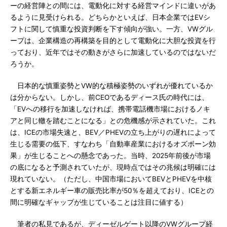
ーの経営陣との間には、電動化に対する経営マインドに違いがあ
るように見受けられる。どちらかといえば、日本企業ではEVシ
フトに関して慎重な投資判断を下す傾向が強い。一方、VWグル
ープは、企業構造の再構築を目的として電動化に大胆な投資を行
っており、近年ではその動きがさらに加速しているのではないだ
ろうか。
日本的な慎重姿勢とVW的な積極姿勢のいずれが優れているか
は分からない。しかし、前CEOであるディース氏の時代には、
「EVへの移行を加速しなければ、携帯電話機市場におけるノキ
アと同じ轍を踏むことになる」との危機感が示されていた。これ
は、ICEの市場失速と、BEV／PHEVの立ち上がりの遅れによって
生じる需要の低下、すなわち「自動車産業におけるオズボーン効
果」が生じることへの懸念であった。当時、2025年前後が市場
の底になると予測されていたが、現時点ではその兆候は明確には
現れていない。（ただし、中国市場においてBEVとPHEVを中核
とする新エネルギー車の販売比率が50％を超えており、ICEとの
間に明確なギャップが生じていることは注目に値する）
筆者の私見であるが、ディーゼルゲート以降のVWグループ経