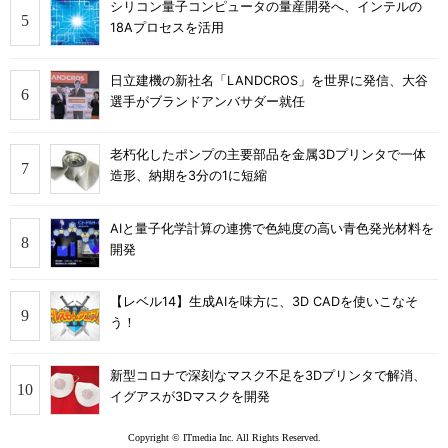
シリコン量子コンピュータの量産開発へ、インテルの
18Aプロセスを活用
日立建機の新社名「LANDCROS」を世界に発信、大谷
選手がブランドアンバサダー就任
老朽化したポンプの主要部品を金属3Dプリンタで一体
造形、納期を3分の1に短縮
AIと量子化学計算の連携で色純度の高い青色発光材料を
開発
【レベル14】生成AIを味方に、3D CADを使いこなそ
う！
新型コロナで深刻なマスク不足を3Dプリンタで解消、
イグアスが3Dマスクを開発
Copyright © ITmedia Inc. All Rights Reserved.