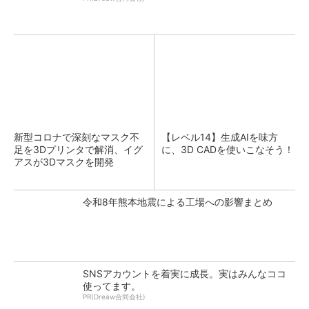
新型コロナで深刻なマスク不
【レベル14】生成AIを味方
足を3Dプリンタで解消、イグ
に、3D CADを使いこなそう！
アスが3Dマスクを開発
令和8年熊本地震による工場への影響まとめ
SNSアカウントを着実に成長。実はみんなココ
使ってます。
PR(Dreaw合同会社)