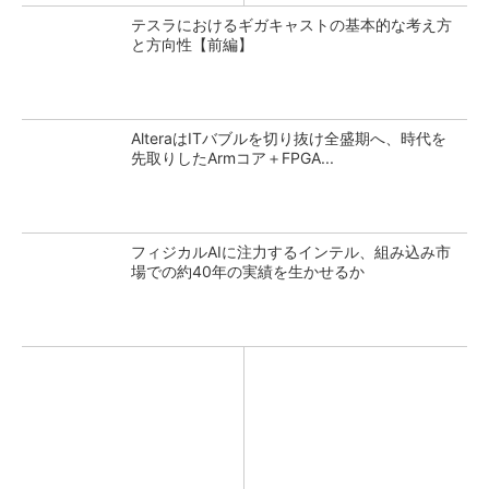
テスラにおけるギガキャストの基本的な考え方
と方向性【前編】
AlteraはITバブルを切り抜け全盛期へ、時代を
先取りしたArmコア＋FPGA...
フィジカルAIに注力するインテル、組み込み市
場での約40年の実績を生かせるか