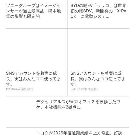
ソニーグループはイメージセ
BYDの軽EV「ラッコ」は世界
ンサーが過去最高益、熊本地
初の軽SDV、新開発の「X-PA
震の影響も限定的
CK」に電動システ...
SNSアカウントを着実に成
SNSアカウントを着実に成
長。実はみんなココ使ってま
長。実はみんなココ使ってま
す。
す。
PR(Dreaw合同会社)
PR(Dreaw合同会社)
デクセリアルズが東京オフィスを改修したワ
ケ、本社機能を2拠点に
トヨタが2026年度通期業績を上方修正、好調