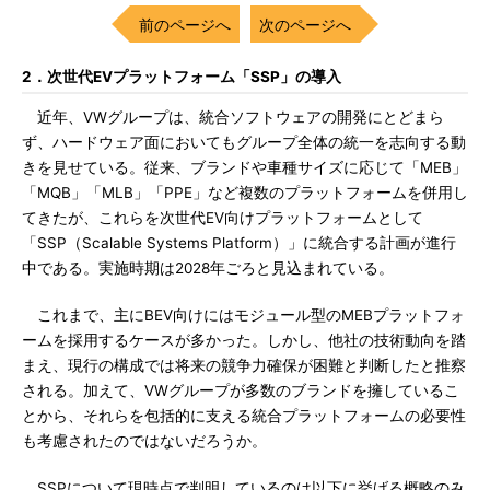
前のページへ
次のページへ
2．次世代EVプラットフォーム「SSP」の導入
近年、VWグループは、統合ソフトウェアの開発にとどまら
ず、ハードウェア面においてもグループ全体の統一を志向する動
きを見せている。従来、ブランドや車種サイズに応じて「MEB」
「MQB」「MLB」「PPE」など複数のプラットフォームを併用し
てきたが、これらを次世代EV向けプラットフォームとして
「SSP（Scalable Systems Platform）」に統合する計画が進行
中である。実施時期は2028年ごろと見込まれている。
これまで、主にBEV向けにはモジュール型のMEBプラットフォ
ームを採用するケースが多かった。しかし、他社の技術動向を踏
まえ、現行の構成では将来の競争力確保が困難と判断したと推察
される。加えて、VWグループが多数のブランドを擁しているこ
とから、それらを包括的に支える統合プラットフォームの必要性
も考慮されたのではないだろうか。
SSPについて現時点で判明しているのは以下に挙げる概略のみ