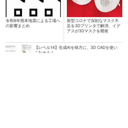
令和8年熊本地震による工場へ
新型コロナで深刻なマスク不
の影響まとめ
足を3Dプリンタで解消、イグ
アスが3Dマスクを開発
【レベル14】生成AIを味方に、3D CADを使い
こなそう！
【見城徹×藤田晋】AI時代でも変わらない経営
者の本質
PR(FINCHI on GOETHE)
狭小な駐車場に、シャープがポールカメラ式製
品発表 市場シェア10％目指す