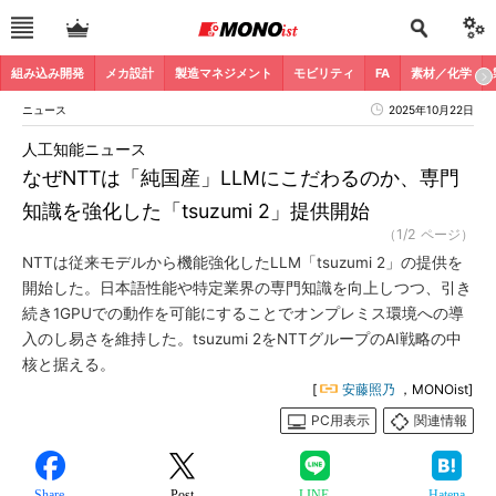
組み込み開発
メカ設計
製造マネジメント
モビリティ
FA
素材／化学
ニュース
2025年10月22日
人工知能ニュース
なぜNTTは「純国産」LLMにこだわるのか、専門
知識を強化した「tsuzumi 2」提供開始
（1/2 ページ）
NTTは従来モデルから機能強化したLLM「tsuzumi 2」の提供を
開始した。日本語性能や特定業界の専門知識を向上しつつ、引き
続き1GPUでの動作を可能にすることでオンプレミス環境への導
入のし易さを維持した。tsuzumi 2をNTTグループのAI戦略の中
核と据える。
[
安藤照乃
，MONOist]
PC用表示
関連情報
Share
Post
LINE
Hatena