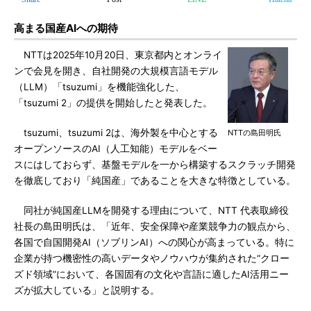
高まる国産AIへの期待
NTTは2025年10月20日、東京都内とオンライ
ンで会見を開き、自社開発の大規模言語モデル
（LLM）「tsuzumi」を機能強化した、
「tsuzumi 2」の提供を開始したと発表した。
tsuzumi、tsuzumi 2は、海外製を中心とする
NTTの島田明氏
オープンソースのAI（人工知能）モデルをベー
スにはしておらず、基盤モデルを一から構築するスクラッチ開発
を徹底しており「純国産」であることを大きな特徴としている。
同社が純国産LLMを開発する理由について、NTT 代表取締役
社長の島田明氏は、「近年、安全保障や産業競争力の観点から、
各国で自国開発AI（ソブリンAI）への関心が高まっている。特に
企業が持つ機密性の高いデータやノウハウが集約された“クロー
ズド領域”において、各国固有の文化や言語に適したAI活用ニー
ズが拡大している」と説明する。