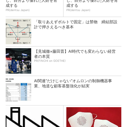
し、自分より優れた人財を育
し、自分より優れた人財を育
成する
成する
PR(dentsu Japan)
PR(dentsu Japan)
「取りあえずボルトで固定」は禁物 締結部設
計で押さえるべき基本
【見城徹×藤田晋】AI時代でも変わらない経営
者の本質
PR(FINCHI on GOETHE)
AI関連“だけじゃない”オムロンの制御機器事
業、地道な顧客基盤強化が結実