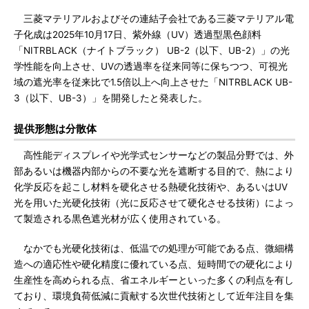
三菱マテリアルおよびその連結子会社である三菱マテリアル電
子化成は2025年10月17日、紫外線（UV）透過型黒色顔料
「NITRBLACK（ナイトブラック） UB-2（以下、UB-2）」の光
学性能を向上させ、UVの透過率を従来同等に保ちつつ、可視光
域の遮光率を従来比で1.5倍以上へ向上させた「NITRBLACK UB-
3（以下、UB-3）」を開発したと発表した。
提供形態は分散体
高性能ディスプレイや光学式センサーなどの製品分野では、外
部あるいは機器内部からの不要な光を遮断する目的で、熱により
化学反応を起こし材料を硬化させる熱硬化技術や、あるいはUV
光を用いた光硬化技術（光に反応させて硬化させる技術）によっ
て製造される黒色遮光材が広く使用されている。
なかでも光硬化技術は、低温での処理が可能である点、微細構
造への適応性や硬化精度に優れている点、短時間での硬化により
生産性を高められる点、省エネルギーといった多くの利点を有し
ており、環境負荷低減に貢献する次世代技術として近年注目を集