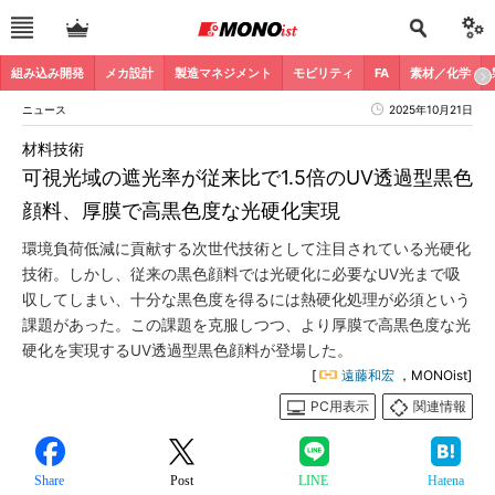
組み込み開発
メカ設計
製造マネジメント
モビリティ
FA
素材／化学
ニュース
2025年10月21日
材料技術
可視光域の遮光率が従来比で1.5倍のUV透過型黒色
顔料、厚膜で高黒色度な光硬化実現
環境負荷低減に貢献する次世代技術として注目されている光硬化
技術。しかし、従来の黒色顔料では光硬化に必要なUV光まで吸
収してしまい、十分な黒色度を得るには熱硬化処理が必須という
課題があった。この課題を克服しつつ、より厚膜で高黒色度な光
硬化を実現するUV透過型黒色顔料が登場した。
[
遠藤和宏
，MONOist]
PC用表示
関連情報
Share
Post
LINE
Hatena