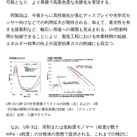
可能となり、より厚膜で高黒色度な光硬化を実現する。
同製品は、今後さらに高性能化が進むディスプレイや光学式セ
ンサー向けなどでの利用拡大が期待される。加えて、遮光性を有
する接着剤など、幅広い用途への展開も見込まれる。UV照射時
間が短縮できることにより、製造工程における作業時間の短縮、
エネルギー効率の向上や温室効果ガスの削減にも役立つ。
UB-3とUB-2の分光透過スペクトルの比較（左）および、UB
-3や他の材料のOD値と硬化深度の比較（右）［クリックで
拡大］ 出所：三菱マテリアル
なお、UB-3は、溶剤または低粘度モノマー（粘度が数十
mPa・s程度）の分散体の形態で提供される。これまでの検討に