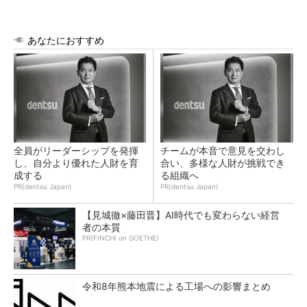
あなたにおすすめ
全員がリーダーシップを発揮
チームが本音で意見を交わし
し、自分より優れた人財を育
合い、多様な人財が挑戦でき
成する
る組織へ
PR(dentsu Japan)
PR(dentsu Japan)
【見城徹×藤田晋】AI時代でも変わらない経営
者の本質
PR(FINCHI on GOETHE)
令和8年熊本地震による工場への影響まとめ