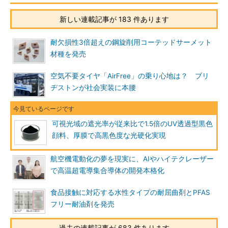
新しい連載記事が 183 件あります
耐欠損性3倍超えの鋼旋削用コーテッドサーメット
材種を発売
空気不要タイヤ「AirFree」の乗り心地は？ ブリ
ヂストンが社会実装に本腰
可視光域の遮光率が従来比で1.5倍のUV透過型黒色
顔料、厚膜で高黒色度な光硬化実現
航空機電動化の夢を現実に、AIやハイテクレーザー
で高温超電導集合導体の開発本格化
食品接触に対応する水性タイプの耐屈曲剤とPFAS
フリー耐油剤を発売
過去の連載記事が 683 件あります