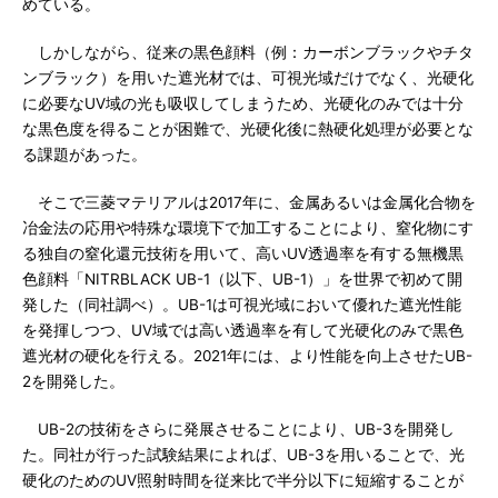
めている。
しかしながら、従来の黒色顔料（例：カーボンブラックやチタ
ンブラック）を用いた遮光材では、可視光域だけでなく、光硬化
に必要なUV域の光も吸収してしまうため、光硬化のみでは十分
な黒色度を得ることが困難で、光硬化後に熱硬化処理が必要とな
る課題があった。
そこで三菱マテリアルは2017年に、金属あるいは金属化合物を
冶金法の応用や特殊な環境下で加工することにより、窒化物にす
る独自の窒化還元技術を用いて、高いUV透過率を有する無機黒
色顔料「NITRBLACK UB-1（以下、UB-1）」を世界で初めて開
発した（同社調べ）。UB-1は可視光域において優れた遮光性能
を発揮しつつ、UV域では高い透過率を有して光硬化のみで黒色
遮光材の硬化を行える。2021年には、より性能を向上させたUB-
2を開発した。
UB-2の技術をさらに発展させることにより、UB-3を開発し
た。同社が行った試験結果によれば、UB-3を用いることで、光
硬化のためのUV照射時間を従来比で半分以下に短縮することが