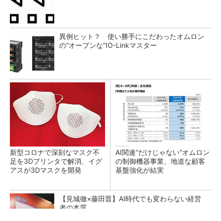
異例ヒット？ 使い勝手にこだわったオムロン
の“オープンな”IO-Linkマスター
新型コロナで深刻なマスク不
AI関連“だけじゃない”オムロン
足を3Dプリンタで解消、イグ
の制御機器事業、地道な顧客
アスが3Dマスクを開発
基盤強化が結実
【見城徹×藤田晋】AI時代でも変わらない経営
者の本質
PR(FINCHI on GOETHE)