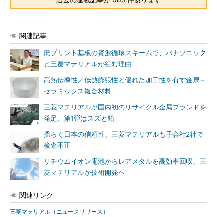
関連記事
廃プリント基板の資源循環スキームで、パナソニック
と三菱マテリアルが組む理由
高熱伝導性／低熱膨張性と優れた加工性を有す金属－
セラミックス複合材料
三菱マテリアルが国内初のリサイクル金属ブランドを
発足、第1弾はスズと鉛
揺らぐ日本の信頼性、三菱マテリアルも子会社2社で
検査不正
リチウムイオン電池からレアメタルを高効率回収、三
菱マテリアルが技術開発へ
関連リンク
三菱マテリアル（ニュースリリース）