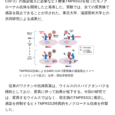
CoV-2）の感染侵入に必要なヒト酵素TMPRSS2を狙ったモノク
ローナル抗体を開発したと発表した。実験では、全ての変異株で
感染を阻止できることが示された。東京大学、滋賀医科大学との
共同研究による成果だ。
TMPRSS2抗体によるSARS-CoV-2変異株の感染阻止イメー
ジ［クリックで拡大］ 出所：理化学研究所
従来のワクチンや抗体医薬は、ウイルスのスパイクタンパクを
標的としており、変異に伴って効果が低下する。今回の研究で
は、変異するウイルスではなく、宿主側のTMPRSS2に着目し、
感染を抑制するヒトTMPRSS2特異的モノクローナル抗体を作製
した。