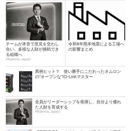
チームが本音で意見を交わし
令和8年熊本地震による工場へ
合い、多様な人財が挑戦でき
の影響まとめ
る組織へ
PR(dentsu Japan)
異例ヒット？ 使い勝手にこだわったオムロン
の“オープンな”IO-Linkマスター
全員がリーダーシップを発揮し、自分より優れ
た人財を育成する
PR(dentsu Japan)