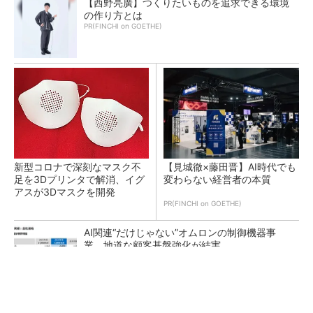
【西野亮廣】つくりたいものを追求できる環境
の作り方とは
PR(FINCHI on GOETHE)
新型コロナで深刻なマスク不
【見城徹×藤田晋】AI時代でも
足を3Dプリンタで解消、イグ
変わらない経営者の本質
アスが3Dマスクを開発
PR(FINCHI on GOETHE)
AI関連“だけじゃない”オムロンの制御機器事
業、地道な顧客基盤強化が結実
【レベル14】生成AIを味方に、3D CADを使い