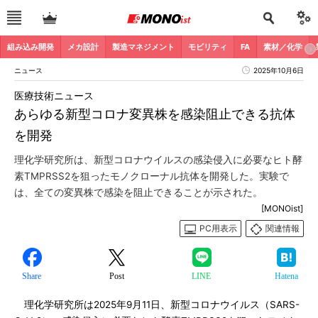
組み込み開発
メカ設計
製造マネジメント
モビリティ
FA
素材／化学
ニュース
2025年10月6日
医療技術ニュース
あらゆる新型コロナ変異株を感染阻止できる抗体
を開発
理化学研究所は、新型コロナウイルスの感染侵入に必要なヒト酵
素TMPRSS2を狙ったモノクローナル抗体を開発した。実験で
は、全ての変異株で感染を阻止できることが示された。
[MONOist]
PC用表示
関連情報
Share
Post
LINE
Hatena
理化学研究所は2025年9月11日、新型コロナウイルス（SARS-