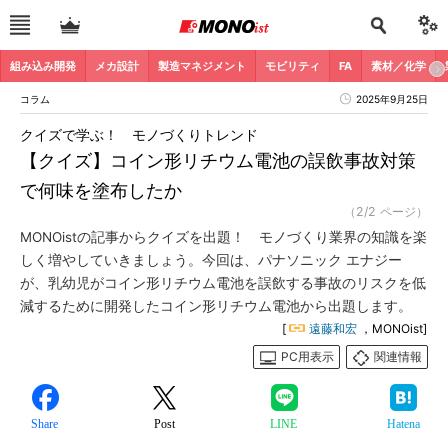
組み込み開発
メカ設計
製造マネジメント
モビリティ
FA
素材／化学
コラム
2025年9月25日
クイズで学ぶ！ モノづくりトレンド
【クイズ】コイン形リチウム電池の誤飲事故対策
で何味を塗布したか
（2/2 ページ）
MONOistの記事からクイズを出題！ モノづくり業界の知識を楽
しく増やしていきましょう。今回は、パナソニック エナジー
が、乳幼児がコイン形リチウム電池を誤飲する事故のリスクを低
減するために開発したコイン形リチウム電池から出題します。
[
遠藤和宏
，MONOist]
PC用表示
関連情報
Share
Post
LINE
Hatena