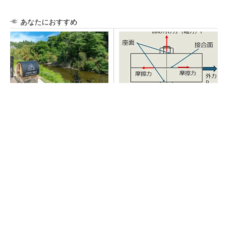
あなたにおすすめ
シェア別荘「COCO VILLA O
「取りあえずボルトで固定」
wners」3選
は禁物 締結部設計で押さえ
るべき基本
PR(COCO VILLA on GOETHE)
【見城徹×藤田晋】AI時代でも変わらない経営
者の本質
PR(FINCHI on GOETHE)
【見城徹×藤田晋】AI時代でも変わらない経営
者の本質
PR(FINCHI on GOETHE)