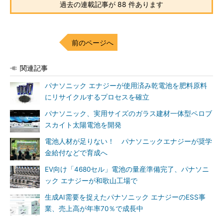
過去の連載記事が 88 件あります
前のページへ
関連記事
パナソニック エナジーが使用済み乾電池を肥料原料
にリサイクルするプロセスを確立
パナソニック、実用サイズのガラス建材一体型ペロブ
スカイト太陽電池を開発
電池人材が足りない！ パナソニックエナジーが奨学
金給付などで育成へ
EV向け「4680セル」電池の量産準備完了、パナソニ
ック エナジーが和歌山工場で
生成AI需要を捉えたパナソニック エナジーのESS事
業、売上高が年率70％で成長中