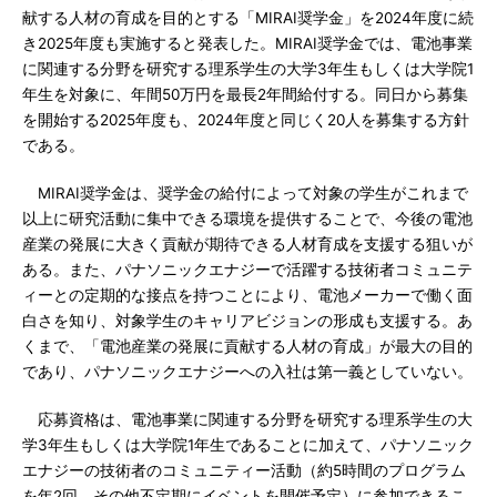
献する人材の育成を目的とする「MIRAI奨学金」を2024年度に続
き2025年度も実施すると発表した。MIRAI奨学金では、電池事業
に関連する分野を研究する理系学生の大学3年生もしくは大学院1
年生を対象に、年間50万円を最長2年間給付する。同日から募集
を開始する2025年度も、2024年度と同じく20人を募集する方針
である。
MIRAI奨学金は、奨学金の給付によって対象の学生がこれまで
以上に研究活動に集中できる環境を提供することで、今後の電池
産業の発展に大きく貢献が期待できる人材育成を支援する狙いが
ある。また、パナソニックエナジーで活躍する技術者コミュニテ
ィーとの定期的な接点を持つことにより、電池メーカーで働く面
白さを知り、対象学生のキャリアビジョンの形成も支援する。あ
くまで、「電池産業の発展に貢献する人材の育成」が最大の目的
であり、パナソニックエナジーへの入社は第一義としていない。
応募資格は、電池事業に関連する分野を研究する理系学生の大
学3年生もしくは大学院1年生であることに加えて、パナソニック
エナジーの技術者のコミュニティー活動（約5時間のプログラム
を年2回、その他不定期にイベントを開催予定）に参加できるこ