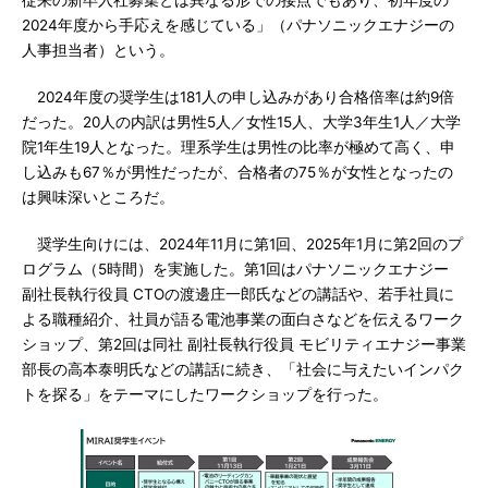
従来の新卒入社募集とは異なる形での接点でもあり、初年度の
2024年度から手応えを感じている」（パナソニックエナジーの
人事担当者）という。
2024年度の奨学生は181人の申し込みがあり合格倍率は約9倍
だった。20人の内訳は男性5人／女性15人、大学3年生1人／大学
院1年生19人となった。理系学生は男性の比率が極めて高く、申
し込みも67％が男性だったが、合格者の75％が女性となったの
は興味深いところだ。
奨学生向けには、2024年11月に第1回、2025年1月に第2回のプ
ログラム（5時間）を実施した。第1回はパナソニックエナジー
副社長執行役員 CTOの渡邊庄一郎氏などの講話や、若手社員に
よる職種紹介、社員が語る電池事業の面白さなどを伝えるワーク
ショップ、第2回は同社 副社長執行役員 モビリティエナジー事業
部長の高本泰明氏などの講話に続き、「社会に与えたいインパク
トを探る」をテーマにしたワークショップを行った。