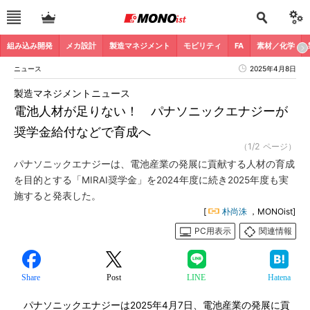
組み込み開発
メカ設計
製造マネジメント
モビリティ
FA
素材／化学
ニュース
2025年4月8日
製造マネジメントニュース
電池人材が足りない！ パナソニックエナジーが
奨学金給付などで育成へ
（1/2 ページ）
パナソニックエナジーは、電池産業の発展に貢献する人材の育成
を目的とする「MIRAI奨学金」を2024年度に続き2025年度も実
施すると発表した。
[
朴尚洙
，MONOist]
PC用表示
関連情報
Share
Post
LINE
Hatena
パナソニックエナジーは2025年4月7日、電池産業の発展に貢