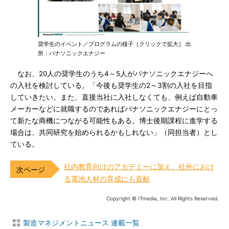
奨学生のイベント／プログラムの様子［クリックで拡大］ 出
所：パナソニックエナジー
なお、20人の奨学生のうち4～5人がパナソニックエナジーへ
の入社を検討している。「今後も奨学生の2～3割の入社を目指
していきたい。また、直接当社に入社しなくても、例えば自動車
メーカーなどに就職するのであればパナソニックエナジーにとっ
て新たな商機につながる可能性もある。博士後期課程に進学する
場合は、共同研究を始められるかもしれない」（同担当者）とし
ている。
社内教育向けのアカデミーに加え、社外におけ
る電池人材の育成にも貢献
Copyright © ITmedia, Inc. All Rights Reserved.
製造マネジメントニュース 連載一覧