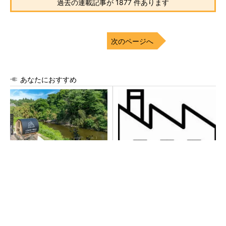
過去の連載記事が 1877 件あります
次のページへ
あなたにおすすめ
シェア別荘「COCO VILLA O
令和8年熊本地震による工場へ
wners」3選
の影響まとめ
PR(COCO VILLA on GOETHE)
全員がリーダーシップを発揮し、自分より優れ
た人財を育成する
PR(dentsu Japan)