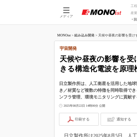
工
産
メディア
脱
つながる技術
AI×技術
MONOist
>
組み込み開発
>
天候や昼夜の影響を受けず
つながる工場
AI×設備
つながるサービ
Physical
宇宙開発
天候や昼夜の影響を受
きる構造化電波を原理
日立製作所は、人工衛星を活用した地球
き／材質など複数の特徴を同時取得でき
ンフラ管理、環境モニタリングに貢献す
2025年08月22日 14時00分 公開
印刷する
通知する
日立製作所は2025年8月5日、