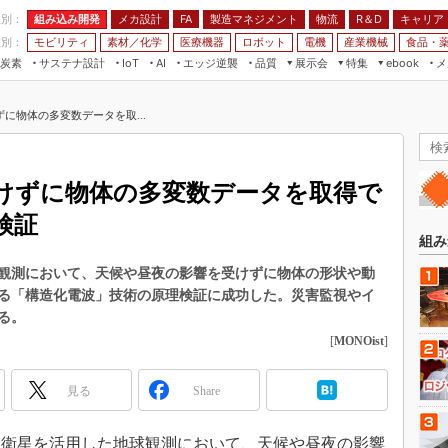
程別：
組み込み開発
メカ設計
製造マネジメント
物流
R＆D
キャリア
FA
業別：
モビリティ
素材／化学
医療機器
ロボット
電機
産業機械
食品・
炭素
サステナ設計
エッジ逆襲
品質
展示会
特集
メ
IoT
AI
ebook
伝承
組み込み開発
CEATEC
読者調査まとめ
編集後記
に物体の多変数データを取...
JIMTOF
保全
メカ設計
つながるクルマ
組込み/エッジ コンピューティング
ス
 AI
製造マネジメント
5G
展＆IoT/5Gソリューション展
VR／AR
FA
けずに物体の多変数データを取得で
IIFES
モビリティ
フィールドサービス
検証
国際ロボット展
素材／化学
FPGA
組み
ジャパンモビリティショー
組み込み画像技術
観測において、天候や昼夜の影響を受けずに物体の形状や動
TECHNO-FRONTIER
る「構造化電波」技術の原理検証に成功した。災害監視やイ
組み込みモデリング
人テク展
る。
Windows Embedded
[
MONOist
]
スマート工場EXPO
車載ソフト開発
EdgeTech+
見る
Share
ISO26262
日本ものづくりワールド
無償設計ツール
AUTOMOTIVE WORLD
人工衛星を活用した地球観測において、天候や昼夜の影響