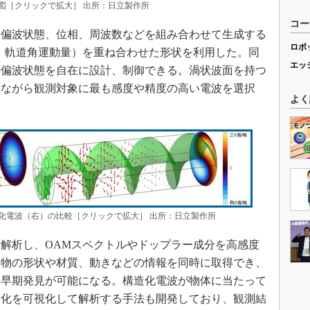
図［クリックで拡大］ 出所：日立製作所
コー
偏波状態、位相、周波数などを組み合わせて生成する
ロボ
：軌道角運動量）を重ね合わせた形状を利用した。同
エッ
や偏波状態を自在に設計、制御できる。渦状波面を持つ
しながら観測対象に最も感度や精度の高い電波を選択
よく
化電波（右）の比較［クリックで拡大］ 出所：日立製作所
解析し、OAMスペクトルやドップラー成分を高感度
象物の形状や材質、動きなどの情報を同時に取得でき、
の早期発見が可能になる。構造化電波が物体に当たって
変化を可視化して解析する手法も開発しており、観測結