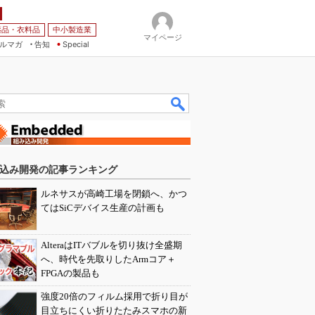
薬品・衣料品
中小製造業
マイページ
ルマガ
告知
Special
込み開発の記事ランキング
ルネサスが高崎工場を閉鎖へ、かつ
てはSiCデバイス生産の計画も
AlteraはITバブルを切り抜け全盛期
へ、時代を先取りしたArmコア＋
FPGAの製品も
強度20倍のフィルム採用で折り目が
目立ちにくい折りたたみスマホの新