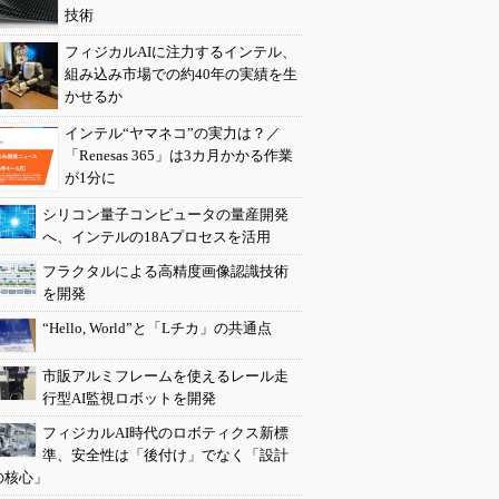
技術
フィジカルAIに注力するインテル、
組み込み市場での約40年の実績を生
かせるか
インテル“ヤマネコ”の実力は？／
「Renesas 365」は3カ月かかる作業
が1分に
シリコン量子コンピュータの量産開発
へ、インテルの18Aプロセスを活用
フラクタルによる高精度画像認識技術
を開発
“Hello, World”と「Lチカ」の共通点
市販アルミフレームを使えるレール走
行型AI監視ロボットを開発
フィジカルAI時代のロボティクス新標
準、安全性は「後付け」でなく「設計
の核心」