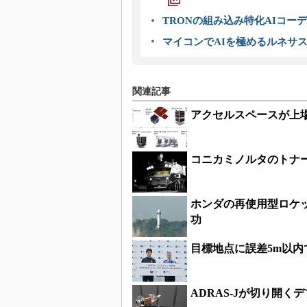
TRONの組み込み特化AIコー
マイコンでAIを極めるルネサ
関連記事
アクセルスペースが上場
コニカミノルタのトナ
ホンダの再使用型ロケッ
功
目標地点に誤差5m以
ADRAS-Jが切り開