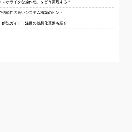
スマホライクな操作感」をどう実現する？
で信頼性の高いシステム構築のヒント
」解説ガイド：注目の仮想化基盤も紹介
ONOistについて
会員メニュー
メディアガイド
新規読者登録（電子版登録）
Media Guide (English)
登録内容変更