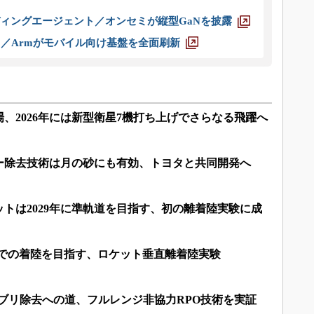
ディングエージェント／オンセミが縦型GaNを披露
ス／Armがモバイル向け基盤を全面刷新
、2026年には新型衛星7機打ち上げでさらなる飛躍へ
ー除去技術は月の砂にも有効、トヨタと共同開発へ
トは2029年に準軌道を目指す、初の離着陸実験に成
内での着陸を目指す、ロケット垂直離着陸実験
くデブリ除去への道、フルレンジ非協力RPO技術を実証