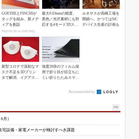
GOETHEとFINCHIが
最大0.03mmの精度、
ルネサスが高崎工場を
タッグを組み、新メデ
黒色／光沢素材にも対
閉鎖へ、かつてはSiC
ィアを創設
応する4モード3Dスキ
デバイス生産の計画も
ャナー
PR(FINCHI on GOETHE)
新型コロナで深刻なマ
強度20倍のフィルム採
スク不足を3Dプリン
用で折り目が目立ちに
タで解消、イグアスが
くい折りたたみスマホ
3Dマスクを開発
の新技術
Recommended by
PR
～6月）
住宅設備・家電メーカーが検討すべき課題