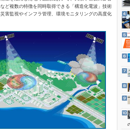
3Dプリンタ
産業オープンネット展
質など複数の特徴を同時取得できる「構造化電波」技術
デジタルツインとCAE
。災害監視やインフラ管理、環境モニタリングの高度化
S＆OP
インダストリー4.0
イノベーション
製造業ビッグデータ
メイドインジャパン
植物工場
知財マネジメント
海外生産
グローバル設計・開発
制御セキュリティ
新型コロナへの対応