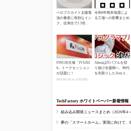
ペロブスカイト太陽電
令和8年熊本地震によ
池の量産に有効なイン
る工場への影響まとめ
ク、従来比で1.5倍の
性能向上
FINCHI主催「IVS202
AlteraはITバブルを切
6」トークセッション
り抜け全盛期へ、時代
が話題に！
を先取りしたArmコア
＋FPGA...
PR(FINCHI on GOETHE)
TechFactory ホワイトペーパー新着情報
組み込み開発ニュースまとめ（2026年4
夢の「スマートホーム」実現に向けて、