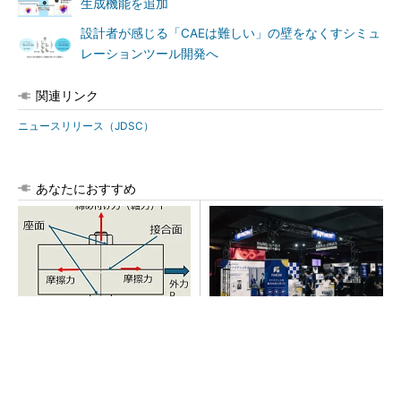
生成機能を追加
設計者が感じる「CAEは難しい」の壁をなくすシミュ
レーションツール開発へ
関連リンク
ニュースリリース（JDSC）
あなたにおすすめ
「取りあえずボルトで固定」
【見城徹×藤田晋】AI時代でも
は禁物 締結部設計で押さえ
変わらない経営者の本質
るべき基本
PR(FINCHI on GOETHE)