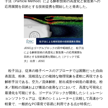
子法（Particle Method）による解析技術の高度化と製造業への
応用展開を目的とする技術提携を開始したと発表した。
JDSCはゴーデルブロックの田中昭雄氏と、粒子法
による解析技術の高度化と製造業への応用展開を
目的とする技術提携を開始した［クリックで拡
大］ 出所：JDSC
粒子法は、従来の格子ベースのアプローチでは困難だった自由
表面流、粉体、混相流などの複雑な物理現象を柔軟に再現できる
解析手法である。空力／流体解析、射出成形や鋳造の最適化、粉
末／顆粒の混練および搬送の改善などにおいて、高度な可視化と
最適化を可能にする。ゴーデルブロックが開発したシミュレーシ
ョンソフトウェアは、従来のシミュレーターと比較して高速かつ
軽量で、一般的なPC環境で容易に利用できる点が特長だ。