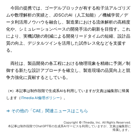
今回の提携では、ゴーデルブロックが有する粒子法アルゴリズ
ムや数理解析の実績と、JDSCのAI（人工知能）／機械学習／デ
ータ利活用ノウハウを融合し、製造業における流体解析の高精度
化や、シミュレーションベースの開発手法の刷新を目指す。これ
により、実機試験の削減による開発リードタイムの短縮、設計品
質の向上、デジタルツインを活用した試作レス化などを支援す
る。
両社は、製品開発の各工程における物理現象を精緻に予測／制
御する新たな設計アプローチを確立し、製造現場の品質向上と競
争力強化に貢献するとしている。
（※）本記事は制作段階で生成系AIを利用していますが文責は編集部に帰属
します（
ITmedia AI倫理ポリシー
）。
⇒ その他の「CAE」関連ニュースはこちら
Copyright © ITmedia, Inc. All Rights Reserved.
本記事は制作段階でChatGPT等の生成系AIサービスを利用していますが、文責は編集部に
帰属します。