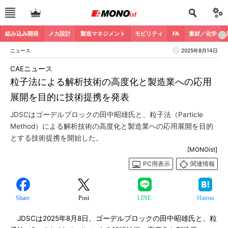
組み込み開発
メカ設計
製造マネジメント
モビリティ
FA
素材／化学
ニュース
2025年8月14日
CAEニュース
粒子法による解析技術の高度化と製造業への応用
展開を目的に技術提携を発表
JDSCはゴーデルブロックの田中昭雄氏と、粒子法（Particle
Method）による解析技術の高度化と製造業への応用展開を目的
とする技術提携を開始した。
[MONOist]
PC用表示
関連情報
Share
Post
LINE
Hatena
JDSCは2025年8月8日、ゴーデルブロックの田中昭雄氏と、粒