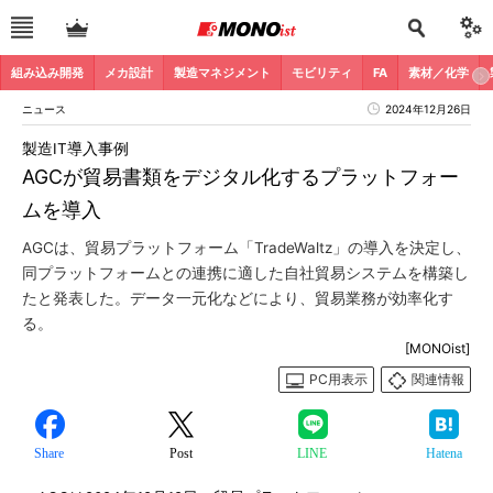
組み込み開発
メカ設計
製造マネジメント
モビリティ
FA
素材／化学
ニュース
2024年12月26日
製造IT導入事例
AGCが貿易書類をデジタル化するプラットフォー
ムを導入
AGCは、貿易プラットフォーム「TradeWaltz」の導入を決定し、
同プラットフォームとの連携に適した自社貿易システムを構築し
たと発表した。データ一元化などにより、貿易業務が効率化す
る。
[MONOist]
PC用表示
関連情報
Share
Post
LINE
Hatena