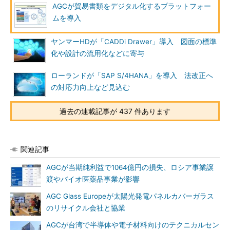
AGCが貿易書類をデジタル化するプラットフォー
ムを導入
ヤンマーHDが「CADDi Drawer」導入 図面の標準
化や設計の流用化などに寄与
ローランドが「SAP S/4HANA」を導入 法改正へ
の対応力向上など見込む
過去の連載記事が 437 件あります
関連記事
AGCが当期純利益で1064億円の損失、ロシア事業譲
渡やバイオ医薬品事業が影響
AGC Glass Europeが太陽光発電パネルカバーガラス
のリサイクル会社と協業
AGCが台湾で半導体や電子材料向けのテクニカルセン